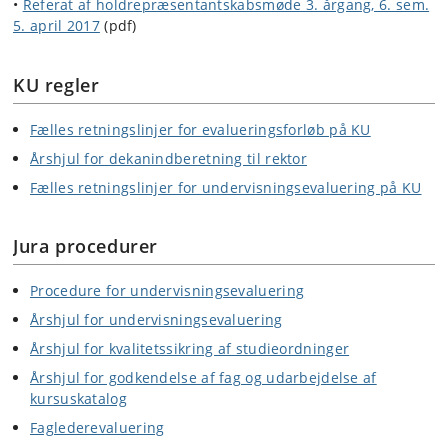
•
Referat af holdrepræsentantskabsmøde 3. årgang, 6. sem.
5. april 2017
(pdf)
KU regler
Fælles retningslinjer for evalueringsforløb på KU
Årshjul for dekanindberetning til rektor
Fælles retningslinjer for undervisningsevaluering på KU
Jura procedurer
Procedure for undervisningsevaluering
Årshjul for undervisningsevaluering
Årshjul for kvalitetssikring af studieordninger
Årshjul for godkendelse af fag og udarbejdelse af
kursuskatalog
Faglederevaluering