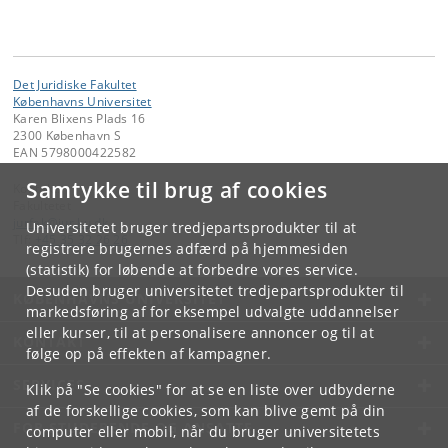
Det Juridiske Fakultet
Københavns Universitet
Karen Blixens Plads 16
2300 København S
EAN 5798000422582
Samtykke til brug af cookies
Kontakt:
Fakultetet
jurfak
@
jur
.
ku
.
dk
Universitetet bruger tredjepartsprodukter til at
Tlf:
+45 35 32 26 26
registrere brugernes adfærd på hjemmesiden
(statistik) for løbende at forbedre vores service.
Desuden bruger universitetet tredjepartsprodukter til
KØBENHAVNS UNIVERSITET
markedsføring af for eksempel udvalgte uddannelser
eller kurser, til at personalisere annoncer og til at
KONTAKT
følge op på effekten af kampagner.
SERVICES
Klik på "Se cookies" for at se en liste over udbyderne
af de forskellige cookies, som kan blive gemt på din
FOR STUDERENDE OG ANSATTE
computer eller mobil, når du bruger universitetets