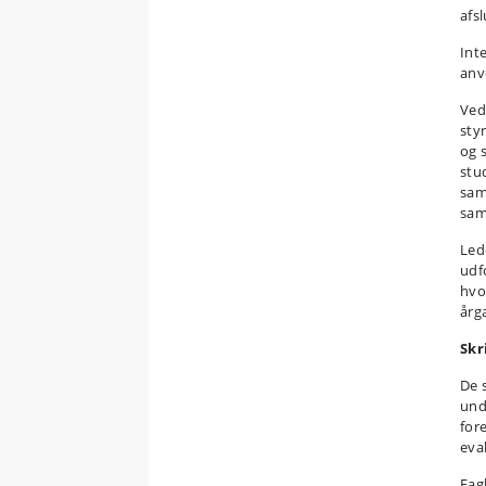
afs
Int
anv
Ve
sty
og 
stu
sam
sam
Led
udf
hvo
årg
Skr
De 
und
for
eva
Fag