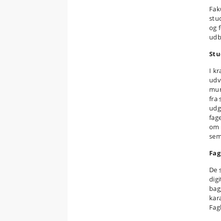
Faku
stu
og 
udb
Stu
I k
udv
mun
fra
udg
fag
om 
sem
Fag
De 
dig
bag
kar
Fag