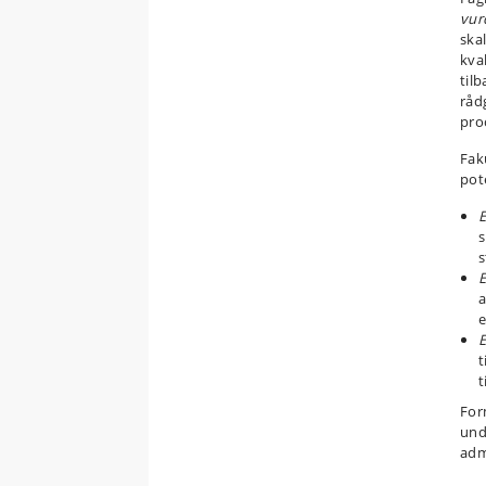
vur
skal
kva
til
råd
proc
Fak
pot
E
s
s
a
e
E
t
t
For
und
adm