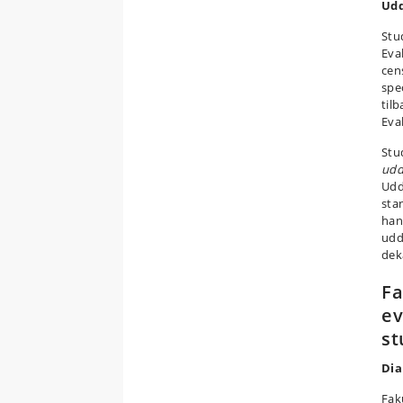
Udd
Stu
Eva
cen
spe
til
Eva
Stu
udd
Udd
sta
han
udd
dek
Fa
ev
st
Dia
Fak