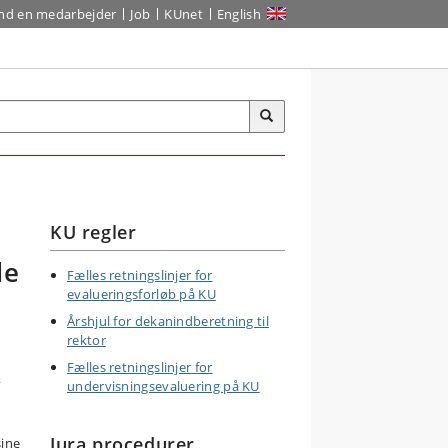
ind en medarbejder
Job
KUnet
English
KU regler
de
Fælles retningslinjer for
evalueringsforløb på KU
Årshjul for dekanindberetning til
rektor
Fælles retningslinjer for
e
undervisningsevaluering på KU
Jura procedurer
sine