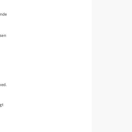
ende
lsen
ned.
gt