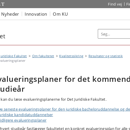
Find vej
F
Nyheder
Innovation
Om KU
et
Juridiske Fakultet
Om fakultetet
Kvalitetssikring
Resultater og statistik
valueringsplaner
valueringsplaner for det kommen
tudieår
 kan du læse evalueringsplanerne for Det Juridiske Fakultet.
e seneste evalueringsplaner for den juridiske bacheloruddannelse og d
uridiske kandidatuddannelser
idligere evalueringsplaner
 hvert studieår fastlægger fakultetet en konkret evalueringsplan for alle 