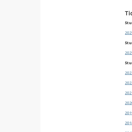
Ti
Stu
202
Stu
202
Stu
202
202
202
202
201
201