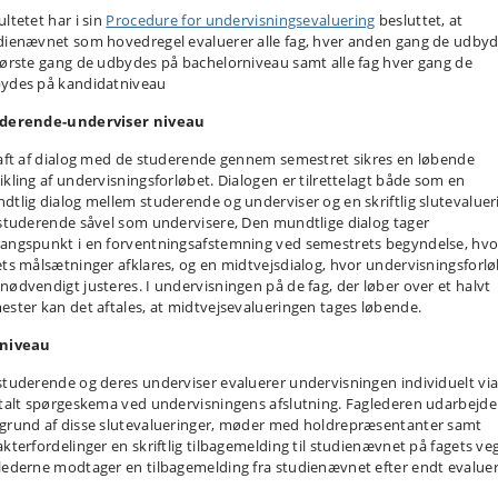
ltetet har i sin
Procedure for undervisningsevaluering
besluttet, at
dienævnet som hovedregel evaluerer alle fag, hver anden gang de udby
første gang de udbydes på bachelorniveau samt alle fag hver gang de
ydes på kandidatniveau
derende-underviser niveau
raft af dialog med de studerende gennem semestret sikres en løbende
ikling af undervisningsforløbet. Dialogen er tilrettelagt både som en
dtlig dialog mellem studerende og underviser og en skriftlig slutevaluer
 studerende såvel som undervisere, Den mundtlige dialog tager
angspunkt i en forventningsafstemning ved semestrets begyndelse, hvo
ets målsætninger afklares, og en midtvejsdialog, hvor undervisningsforl
nødvendigt justeres. I undervisningen på de fag, der løber over et halvt
ester kan det aftales, at midtvejsevalueringen tages løbende.
niveau
studerende og deres underviser evaluerer undervisningen individuelt via
italt spørgeskema ved undervisningens afslutning. Faglederen udarbejde
grund af disse slutevalueringer, møder med holdrepræsentanter samt
akterfordelinger en skriftlig tilbagemelding til studienævnet på fagets ve
lederne modtager en tilbagemelding fra studienævnet efter endt evaluer