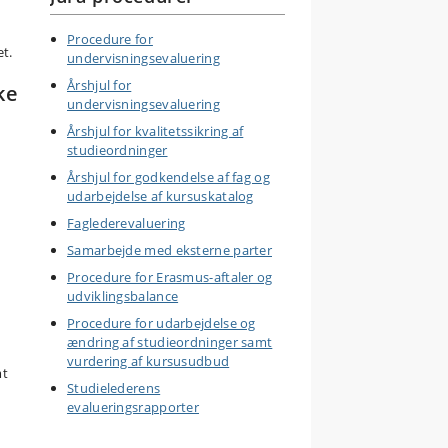
Procedure for
et.
undervisningsevaluering
Årshjul for
ke
undervisningsevaluering
Årshjul for kvalitetssikring af
studieordninger
Årshjul for godkendelse af fag og
udarbejdelse af kursuskatalog
Faglederevaluering
Samarbejde med eksterne parter
Procedure for Erasmus-aftaler og
udviklingsbalance
Procedure for udarbejdelse og
ændring af studieordninger samt
vurdering af kursusudbud
mt
Studielederens
evalueringsrapporter