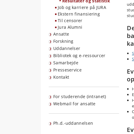
Resultater og statistik
udd
Job og karriere på JURA
stu
Ekstern finansiering
stu
Til censorer
De
Jura Alumni
Ansatte
ba
Forskning
ka
Uddannelser
S
Bibliotek og e-ressourcer
S
Samarbejde
Presseservice
Ev
Kontakt
op
H
E
For studerende (intranet)
H
Webmail for ansatte
e
O
o
Ph.d.-uddannelsen
Ev