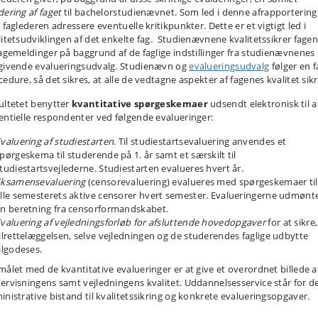
dering af faget
til bachelorstudienævnet. Som led i denne afrapportering
 faglederen adressere eventuelle kritikpunkter. Dette er et vigtigt led i
litetsudviklingen af det enkelte fag. Studienævnene kvalitetssikrer fage
bagemeldinger på baggrund af de faglige indstillinger fra studienævnenes
givende evalueringsudvalg. Studienævn og
evalueringsudvalg
følger en f
edure, så det sikres, at alle de vedtagne aspekter af fagenes kvalitet sikr
ultetet benytter
kvantitative spørgeskemaer
udsendt elektronisk til a
entielle respondenter ved følgende evalueringer:
valuering af studiestarten
. Til studiestartsevaluering anvendes et
pørgeskema til studerende på 1. år samt et særskilt til
tudiestartsvejlederne. Studiestarten evalueres hvert år.
Eksamensevaluering
(censorevaluering) evalueres med spørgeskemaer til
lle semesterets aktive censorer hvert semester. Evalueringerne udmønte
n beretning fra censorformandskabet.
valuering af
vejledningsforløb for afsluttende hovedopgaver
for at sikre,
ilrettelæggelsen, selve vejledningen og de studerendes faglige udbytte
ilgodeses.
målet med de kvantitative evalueringer er at give et overordnet billede a
ervisningens samt vejledningens kvalitet. Uddannelsesservice står for d
inistrative bistand til kvalitetssikring og konkrete evalueringsopgaver.