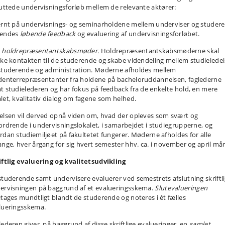
luttede undervisningsforløb mellem de relevante aktører:
ernt på undervisnings- og seminarholdene mellem underviser og studer
endes
løbende feedback
og evaluering af undervisningsforløbet.
d
holdrepræsentantskabsmøder.
Holdrepræsentantskabsmøderne skal
rke kontakten til de studerende og skabe videndeling mellem studielede
studerende og administration. Møderne afholdes mellem
denterrepræsentanter fra holdene på bacheloruddannelsen, faglederne
t studielederen og har fokus på feedback fra de enkelte hold, en mere
let, kvalitativ dialog om fagene som helhed.
elsen vil derved opnå viden om, hvad der opleves som svært og
ordrende i undervisningslokalet, i samarbejdet i studiegrupperne, og
rdan studiemiljøet på fakultetet fungerer. Møderne afholdes for alle
ange, hver årgang for sig hvert semester hhv. ca. i november og april må
iftlig evaluering og kvalitetsudvikling
studerende samt undervisere evaluerer ved semestrets afslutning skriftli
ervisningen på baggrund af et evalueringsskema.
Slutevalueringen
etages mundtligt blandt de studerende og noteres i ét fælles
lueringsskema.
lederen giver, på baggrund af disse skriftlige evalueringer, en
samlet