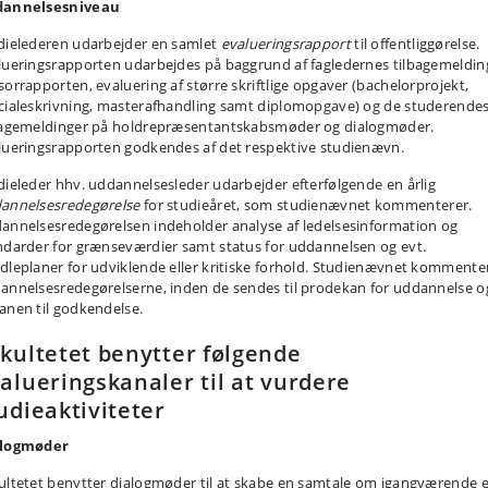
annelsesniveau
dielederen udarbejder en samlet
evalueringsrapport
til offentliggørelse.
lueringsrapporten udarbejdes på baggrund af fagledernes tilbagemeldin
sorrapporten, evaluering af større skriftlige opgaver (bachelorprojekt,
cialeskrivning, masterafhandling samt diplomopgave) og de studerende
bagemeldinger på holdrepræsentantskabsmøder og dialogmøder.
lueringsrapporten godkendes af det respektive studienævn.
dieleder hhv. uddannelsesleder udarbejder efterfølgende en årlig
annelsesredegørelse
for studieåret, som studienævnet kommenterer.
annelsesredegørelsen indeholder analyse af ledelsesinformation og
ndarder for grænseværdier samt status for uddannelsen og evt.
dleplaner for udviklende eller kritiske forhold. Studienævnet kommente
annelsesredegørelserne, inden de sendes til prodekan for uddannelse o
anen til godkendelse.
kultetet benytter følgende
alueringskanaler til at vurdere
udieaktiviteter
logmøder
ultetet benytter dialogmøder til at skabe en samtale om igangværende e