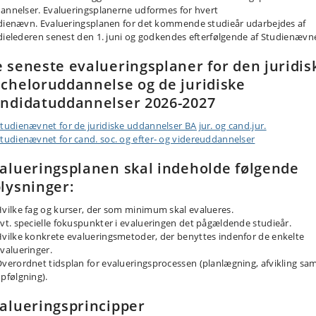
annelser. Evalueringsplanerne udformes for hvert
dienævn. Evalueringsplanen for det kommende studieår udarbejdes af
dielederen senest den 1. juni og godkendes efterfølgende af Studienævn
 seneste evalueringsplaner for den juridis
cheloruddannelse og de juridiske
ndidatuddannelser 2026-2027
tudienævnet for de juridiske uddannelser BA jur. og cand.jur.
tudienævnet for cand. soc. og efter- og videreuddannelser
alueringsplanen skal indeholde følgende
lysninger:
vilke fag og kurser, der som minimum skal evalueres.
vt. specielle fokuspunkter i evalueringen det pågældende studieår.
vilke konkrete evalueringsmetoder, der benyttes indenfor de enkelte
valueringer.
verordnet tidsplan for evalueringsprocessen (planlægning, afvikling sa
pfølgning).
alueringsprincipper