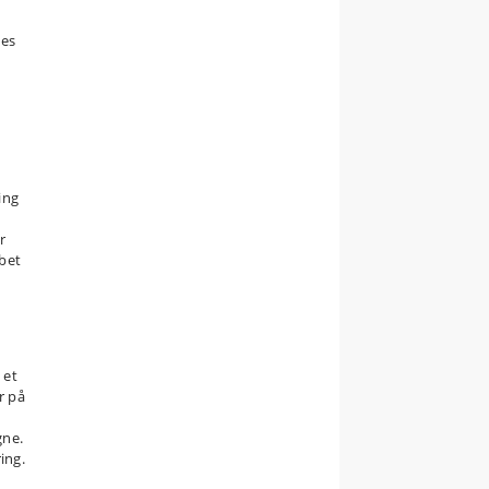
des
ing
r
øbet
 et
r på
gne.
ing.