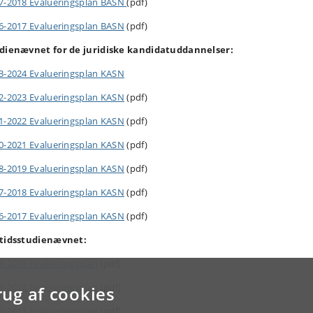
7-2018 Evalueringsplan BASN
(pdf)
6-2017 Evalueringsplan BASN
(pdf)
dienævnet for de juridiske kandidatuddannelser:
3-2024 Evalueringsplan KASN
2-2023 Evalueringsplan KASN
(pdf)
1-2022 Evalueringsplan KASN
(pdf)
0-2021 Evalueringsplan KASN
(pdf)
8-2019 Evalueringsplan KASN
(pdf)
7-2018 Evalueringsplan KASN
(pdf)
6-2017 Evalueringsplan KASN
(pdf)
tidsstudienævnet:
4-2015 Evalueringsplan
(pdf)
3-2014 Evalueringsplan
(pdf)
rug af cookies
2-2013 Evalueringsplan
(pdf)