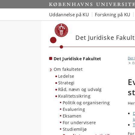
Start
Uddannelse på KU
Forskning på KU
Det Juridiske Fakult
Det Juridiske Fakultet
Det 
E
Om fakultetet
Ledelse
E
Strategi
Råd, nævn og udvalg
s
Kvalitetssikring
Politik og organisering
Her
Evaluering
D
Eksamen
j
For undervisere
T
Studiemiljø
For