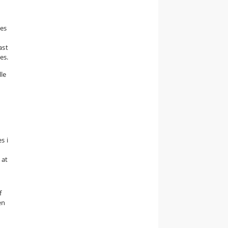
nes
ast
es.
lle
s i
 at
f
en