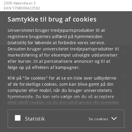
2300 København S
EAN 5798000422582
Samtykke til brug af cookies
Kontakt:
Fakultetet
jurfak
@
jur
.
ku
.
dk
Universitetet bruger tredjepartsprodukter til at
Tlf:
+45 35 32 26 26
registrere brugernes adfærd på hjemmesiden
(statistik) for løbende at forbedre vores service.
Desuden bruger universitetet tredjepartsprodukter til
KØBENHAVNS UNIVERSITET
markedsføring af for eksempel udvalgte uddannelser
eller kurser, til at personalisere annoncer og til at
KONTAKT
følge op på effekten af kampagner.
SERVICES
Klik på "Se cookies" for at se en liste over udbyderne
af de forskellige cookies, som kan blive gemt på din
FOR STUDERENDE OG ANSATTE
computer eller mobil, når du bruger universitetets
hjemmeside. Du kan selv vælge om du vil acceptere
JOB OG KARRIERE
eller afslå cookies, og du kan altid ændre dit samtykke
under
Cookie- og privatlivspolitik
som du finder i
NØDSITUATIONER
bunden af hver side.
Acceptér eller afslå
Statistik
Se cookies
Googles privatlivspolitik
WEB