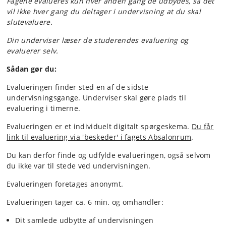
Fagene evalueres kun hver anden gang de udbydes, så det
vil
ikke hver gang du deltager i undervisning at du skal
slutevaluere.
Din underviser læser de studerendes evaluering og
evaluerer selv.
Sådan gør du:
Evalueringen finder sted en af de sidste
undervisningsgange. Underviser skal gøre plads til
evaluering i timerne.
Evalueringen er et individuelt digitalt spørgeskema.
Du får
link til evaluering via 'beskeder' i fagets Absalonrum
.
Du kan derfor finde og udfylde evalueringen, også selvom
du ikke var til stede ved undervisningen.
Evalueringen foretages anonymt.
Evalueringen tager ca. 6 min. og omhandler:
Dit samlede udbytte af undervisningen