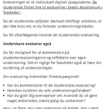
Evalueringen er et
individuelt digitalt spørgeskema
.
De
studerende finder link til evaluering i fagets Absalonrum i
'beskeder'.
Da de studerende udfylder skemaet skriftligt, enkeltvis, er
der ikke krav om, at du forlader undervisningslokalet.
Du får efterfølgende tilsendt de studerendes evaluering.
Undervisere evaluerer også
Du får mulighed for at kommentere på
studenterevalueringerne og reflektere over egen
undervisning. Det er vigtigt for fakultetet også at høre din
vurdering af undervisningen.
Din evaluering indeholder fritekstspørgsmål:
Har du kommentarer til de studerendes evaluering?
Hvordan vurderer du selv undervisningsforløbet?
Har du gjort dig overvejelser om, hvorvidt du vil gøre
noget anderledes, næste gang du underviser?
Hvis I er flere, der sam-underviser på holdet, skal I være