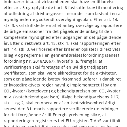
indebærer bl.a., at virksomheden skal have en tilladelse
efter art. 5 og opfylde de i art. 6 fastsatte krav til monitering
af udledning af drivhusgasser, herunder som fastsat i en af
myndighederne godkendt overvågningsplan. Efter art. 14,
stk. 3, skal driftslederen af et anlæg overvåge og rapportere
de årlige emissioner fra det pågældende anlæg til den
kompetente myndighed efter udgangen af det pågældende
år. Efter direktivets art. 15, stk. 1, skal rapporteringen efter
art. 14, stk. 3, verificeres efter kriterier oplistet i direktivets
bilag V og reglerne i en gennemførelsesforordning (senest
forordning nr. 2018/2067), hvoraf bl.a. fremgår, at
verificeringen skal foretages af en uvildig tredjepart
(verifikator), som skal være akkrediteret for de aktiviteter,
som den pågældende kvotevirksomhed udfører. I dansk ret
er kvotedirektivets regler navnlig implementeret i lov om
CO
-kvoter (kvoteloven) og bekendtgørelsen om CO
-kvoter
2
2
m.v. (kvotebekendtgørelsen). Ifølge bekendtgørelsens § 17,
stk. 1 og 2, skal en operatør af en kvotevirksomhed årligt
senest den 31. marts rapportere verificerede udledninger
for det foregående år til Energistyrelsen og sikre, at
rapporteringen registreres i et EU-register. T ApS var tiltalt
for at have overtrådt disse regler ved som operatør for en