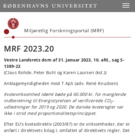
Start
Toggl
Miljøretlig Forskningsportal (MRF)
MRF 2023.20
Vestre Landsrets dom af 31. januar 2023, 10. afd., sag S-
1389-22
(Claus Rohde, Peter Buhl og Karen Laursen (kst.))
Anklagemyndigheden mod T ApS (adv. René Knudsen)
Kvotevirksomhed idømt bøde på 60.000 kr. for manglende
indberetning til Energistyrelsen af verificerede CO
-
2
udledninger for 2019 og 2020. De danske kvoteregler var
ikke i strid med proportionalitetsprincippet.
Efter EU’s kvotedirektiv (2003/87) er de virksomheder, der er
anført i direktivets bilag I, omfattet af direktivets regler. Det