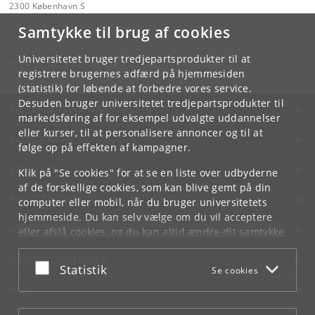
2300 København S
Samtykke til brug af cookies
Kontakt:
Fakultetet
jurfak
@
jur
.
ku
.
dk
Universitetet bruger tredjepartsprodukter til at
Tlf:
+45 35 32 26 26
registrere brugernes adfærd på hjemmesiden
(statistik) for løbende at forbedre vores service.
Desuden bruger universitetet tredjepartsprodukter til
KØBENHAVNS UNIVERSITET
markedsføring af for eksempel udvalgte uddannelser
eller kurser, til at personalisere annoncer og til at
KONTAKT
følge op på effekten af kampagner.
SERVICES
Klik på "Se cookies" for at se en liste over udbyderne
af de forskellige cookies, som kan blive gemt på din
FOR STUDERENDE OG ANSATTE
computer eller mobil, når du bruger universitetets
hjemmeside. Du kan selv vælge om du vil acceptere
JOB OG KARRIERE
eller afslå cookies, og du kan altid ændre dit samtykke
under
Cookie- og privatlivspolitik
som du finder i
NØDSITUATIONER
bunden af hver side.
Acceptér eller afslå
Statistik
Se cookies
Googles privatlivspolitik
WEB