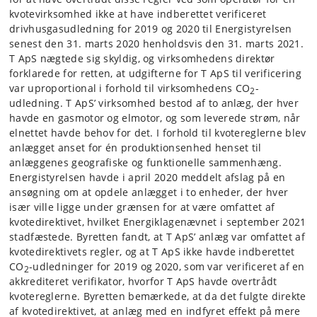
kvotevirksomhed ikke at have indberettet verificeret
drivhusgasudledning for 2019 og 2020 til Energistyrelsen
senest den 31. marts 2020 henholdsvis den 31. marts 2021.
T ApS nægtede sig skyldig, og virksomhedens direktør
forklarede for retten, at udgifterne for T ApS til verificering
var uproportional i forhold til virksomhedens CO
-
2
udledning. T ApS’ virksomhed bestod af to anlæg, der hver
havde en gasmotor og elmotor, og som leverede strøm, når
elnettet havde behov for det. I forhold til kvotereglerne blev
anlægget anset for én produktionsenhed henset til
anlæggenes geografiske og funktionelle sammenhæng.
Energistyrelsen havde i april 2020 meddelt afslag på en
ansøgning om at opdele anlægget i to enheder, der hver
især ville ligge under grænsen for at være omfattet af
kvotedirektivet, hvilket Energiklagenævnet i september 2021
stadfæstede. Byretten fandt, at T ApS’ anlæg var omfattet af
kvotedirektivets regler, og at T ApS ikke havde indberettet
CO
-udledninger for 2019 og 2020, som var verificeret af en
2
akkrediteret verifikator, hvorfor T ApS havde overtrådt
kvotereglerne. Byretten bemærkede, at da det fulgte direkte
af kvotedirektivet, at anlæg med en indfyret effekt på mere