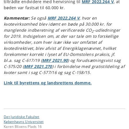
tiltrådte endvidere med henvisning til
MRF 2022.264 V
, at
bøden var fastsat til 60.000 kr.
Kommentar:
Se også
MRF 2022.264 V
, hvor en
kvotevirksomhed blev idømt en bøde på 30.000 kr. for
manglende indberetning af verificerede CO
-udledninger
2
for 2019. Indsigelsen om, at der var tale om to forskellige
virksomheder, som hver især ikke var omfattet af
kvotedirektivet, blev afvist af Energiklagenævnet, hvilket
forekommer korrekt i lyset af EU-Domstolens praksis, jf.
bl.a. sag C-617/19 (
MRF 2021.90
) og forudsætningsvist sag
C-575/20 (
MRF 2021.270
) i forbindelse med gratistildeling af
kvoter samt i sag C-577/16 og sag C-158/15.
Link til byrettens og landsrettens domme.
Det Juridiske Fakultet
Københavns Universitet
Karen Blixens Plads 16