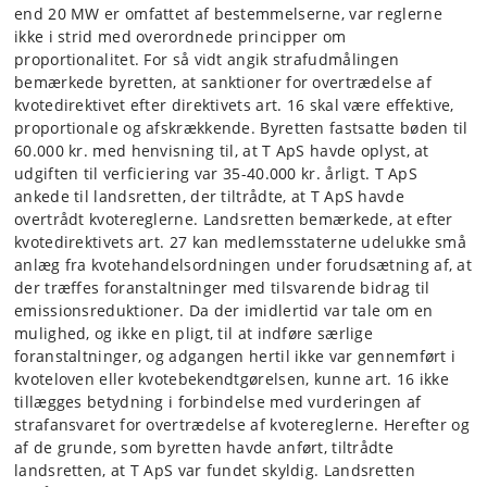
end 20 MW er omfattet af bestemmelserne, var reglerne
ikke i strid med overordnede principper om
proportionalitet. For så vidt angik strafudmålingen
bemærkede byretten, at sanktioner for overtrædelse af
kvotedirektivet efter direktivets art. 16 skal være effektive,
proportionale og afskrækkende. Byretten fastsatte bøden til
60.000 kr. med henvisning til, at T ApS havde oplyst, at
udgiften til verficiering var 35-40.000 kr. årligt. T ApS
ankede til landsretten, der tiltrådte, at T ApS havde
overtrådt kvotereglerne. Landsretten bemærkede, at efter
kvotedirektivets art. 27 kan medlemsstaterne udelukke små
anlæg fra kvotehandelsordningen under forudsætning af, at
der træffes foranstaltninger med tilsvarende bidrag til
emissionsreduktioner. Da der imidlertid var tale om en
mulighed, og ikke en pligt, til at indføre særlige
foranstaltninger, og adgangen hertil ikke var gennemført i
kvoteloven eller kvotebekendtgørelsen, kunne art. 16 ikke
tillægges betydning i forbindelse med vurderingen af
strafansvaret for overtrædelse af kvotereglerne. Herefter og
af de grunde, som byretten havde anført, tiltrådte
landsretten, at T ApS var fundet skyldig. Landsretten