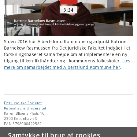
Siden 2016 har Albertslund Kommune og adjunkt Katrine
Barnekow Rasmussen fra Det Juridiske Fakultet indgået i et
forskningsbaseret samarbejde om at implementere en ny
tilgang til konflikthåndtering i kommunens folkeskoler.
Læs
mere om samarbejdet med Albertslund Kommune her
.
Det Juridiske Fakultet
Københavns Universitet
Karen Blixens Plads 16
2300 København S
EAN 5798000422582
Samtykke til brug af cookies
Kontakt: