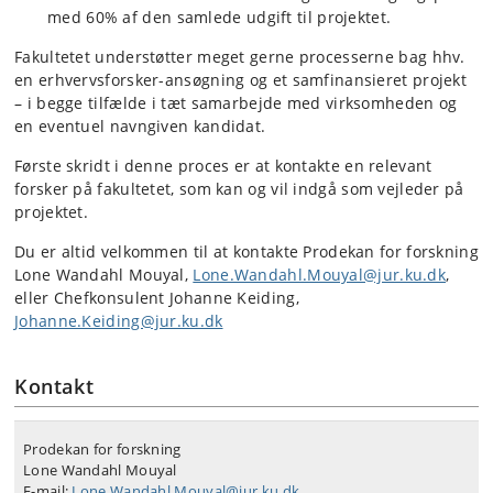
med 60% af den samlede udgift til projektet.
Fakultetet understøtter meget gerne processerne bag hhv.
en erhvervsforsker-ansøgning og et samfinansieret projekt
– i begge tilfælde i tæt samarbejde med virksomheden og
en eventuel navngiven kandidat.
Første skridt i denne proces er at kontakte en relevant
forsker på fakultetet, som kan og vil indgå som vejleder på
projektet.
Du er altid velkommen til at kontakte Prodekan for forskning
Lone Wandahl Mouyal,
Lone.Wandahl.Mouyal@jur.ku.dk
,
eller Chefkonsulent Johanne Keiding,
Johanne.Keiding@jur.ku.dk
Kontakt
Prodekan for forskning
Lone Wandahl Mouyal
E-mail:
Lone.Wandahl.Mouyal@jur.ku.dk