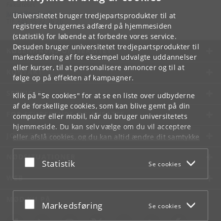
Fakultetet
jurfak
@
jur
.
ku
.
dk
Universitetet bruger tredjepartsprodukter til at
Tlf:
+45 35 32 26 26
registrere brugernes adfærd på hjemmesiden
(statistik) for løbende at forbedre vores service.
Desuden bruger universitetet tredjepartsprodukter til
KØBENHAVNS UNIVERSITET
markedsføring af for eksempel udvalgte uddannelser
eller kurser, til at personalisere annoncer og til at
KONTAKT
følge op på effekten af kampagner.
SERVICES
Klik på "Se cookies" for at se en liste over udbyderne
af de forskellige cookies, som kan blive gemt på din
FOR STUDERENDE OG ANSATTE
computer eller mobil, når du bruger universitetets
hjemmeside. Du kan selv vælge om du vil acceptere
JOB OG KARRIERE
eller afslå cookies, og du kan altid ændre dit samtykke
under
Cookie- og privatlivspolitik
som du finder i
NØDSITUATIONER
bunden af hver side.
Acceptér eller afslå
Statistik
Se cookies
Googles privatlivspolitik
WEB
MØD KU PÅ
Acceptér eller afslå
Markedsføring
Se cookies