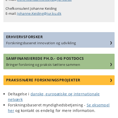
Chefkonsulent Johanne Keiding
E-mail:
Johanne.Keiding@jur.ku.dk
ERHVERVSFORSKER
Forskningsbaseret innovation og udvikling
SAMFINANSIEREDE PH.D.- OG POSTDOCS
Bringer forskning og praksis tættere sammen
PRAKSISNÆRE FORSKNINGSPROJEKTER
Deltagelse i
danske, europæiske og internationale
netværk
Forskningsbaseret myndighedsbetjening -
Se eksempel
her
og kontakt os endelig for mere information.