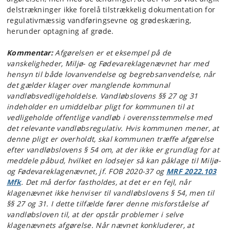
delstrækninger ikke forelå tilstrækkelig dokumentation for
regulativmæssig vandføringsevne og grødeskæring,
herunder optagning af grøde.
Kommentar:
Afgørelsen er et eksempel på de
vanskeligheder, Miljø- og Fødevareklagenævnet har med
hensyn til både lovanvendelse og begrebsanvendelse, når
det gælder klager over manglende kommunal
vandløbsvedligeholdelse. Vandløbslovens §§ 27 og 31
indeholder en umiddelbar pligt for kommunen til at
vedligeholde offentlige vandløb i overensstemmelse med
det relevante vandløbsregulativ. Hvis kommunen mener, at
denne pligt er overholdt, skal kommunen træffe afgørelse
efter vandløbslovens § 54 om, at der ikke er grundlag for at
meddele påbud, hvilket en lodsejer så kan påklage til Miljø-
og Fødevareklagenævnet, jf. FOB 2020-37 og
MRF 2022.103
Mfk
. Det må derfor fastholdes, at det er en fejl, når
klagenævnet ikke henviser til vandløbslovens § 54, men til
§§ 27 og 31. I dette tilfælde fører denne misforståelse af
vandløbsloven til, at der opstår problemer i selve
klagenævnets afgørelse. Når nævnet konkluderer, at