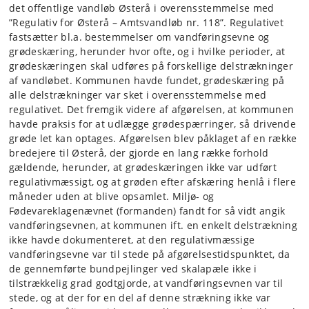
det offentlige vandløb Østerå i overensstemmelse med
”Regulativ for Østerå – Amtsvandløb nr. 118”. Regulativet
fastsætter bl.a. bestemmelser om vandføringsevne og
grødeskæring, herunder hvor ofte, og i hvilke perioder, at
grødeskæringen skal udføres på forskellige delstrækninger
af vandløbet. Kommunen havde fundet, grødeskæring på
alle delstrækninger var sket i overensstemmelse med
regulativet. Det fremgik videre af afgørelsen, at kommunen
havde praksis for at udlægge grødespærringer, så drivende
grøde let kan optages. Afgørelsen blev påklaget af en række
bredejere til Østerå, der gjorde en lang række forhold
gældende, herunder, at grødeskæringen ikke var udført
regulativmæssigt, og at grøden efter afskæring henlå i flere
måneder uden at blive opsamlet. Miljø- og
Fødevareklagenævnet (formanden) fandt for så vidt angik
vandføringsevnen, at kommunen ift. en enkelt delstrækning
ikke havde dokumenteret, at den regulativmæssige
vandføringsevne var til stede på afgørelsestidspunktet, da
de gennemførte bundpejlinger ved skalapæle ikke i
tilstrækkelig grad godtgjorde, at vandføringsevnen var til
stede, og at der for en del af denne strækning ikke var