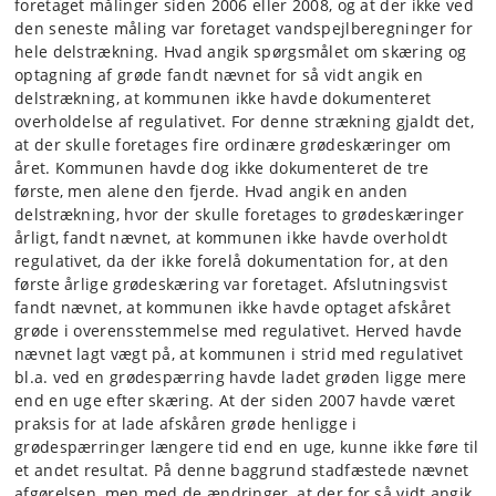
foretaget målinger siden 2006 eller 2008, og at der ikke ved
den seneste måling var foretaget vandspejlberegninger for
hele delstrækning. Hvad angik spørgsmålet om skæring og
optagning af grøde fandt nævnet for så vidt angik en
delstrækning, at kommunen ikke havde dokumenteret
overholdelse af regulativet. For denne strækning gjaldt det,
at der skulle foretages fire ordinære grødeskæringer om
året. Kommunen havde dog ikke dokumenteret de tre
første, men alene den fjerde. Hvad angik en anden
delstrækning, hvor der skulle foretages to grødeskæringer
årligt, fandt nævnet, at kommunen ikke havde overholdt
regulativet, da der ikke forelå dokumentation for, at den
første årlige grødeskæring var foretaget. Afslutningsvist
fandt nævnet, at kommunen ikke havde optaget afskåret
grøde i overensstemmelse med regulativet. Herved havde
nævnet lagt vægt på, at kommunen i strid med regulativet
bl.a. ved en grødespærring havde ladet grøden ligge mere
end en uge efter skæring. At der siden 2007 havde været
praksis for at lade afskåren grøde henligge i
grødespærringer længere tid end en uge, kunne ikke føre til
et andet resultat. På denne baggrund stadfæstede nævnet
afgørelsen, men med de ændringer, at der for så vidt angik