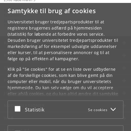
Samtykke til brug af cookies
Kontakt:
Fakultetet
jurfak
@
jur
.
ku
.
dk
Universitetet bruger tredjepartsprodukter til at
Tlf:
+45 35 32 26 26
registrere brugernes adfærd på hjemmesiden
(statistik) for løbende at forbedre vores service.
Desuden bruger universitetet tredjepartsprodukter til
KØBENHAVNS UNIVERSITET
markedsføring af for eksempel udvalgte uddannelser
eller kurser, til at personalisere annoncer og til at
KONTAKT
følge op på effekten af kampagner.
SERVICES
Klik på "Se cookies" for at se en liste over udbyderne
af de forskellige cookies, som kan blive gemt på din
FOR STUDERENDE OG ANSATTE
computer eller mobil, når du bruger universitetets
hjemmeside. Du kan selv vælge om du vil acceptere
JOB OG KARRIERE
eller afslå cookies, og du kan altid ændre dit samtykke
under
Cookie- og privatlivspolitik
som du finder i
NØDSITUATIONER
bunden af hver side.
Acceptér eller afslå
Statistik
Se cookies
Googles privatlivspolitik
WEB
MØD KU PÅ