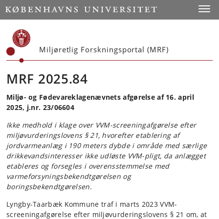
Start
Toggl
Miljøretlig Forskningsportal (MRF)
MRF 2025.84
Miljø- og Fødevareklagenævnets afgørelse af 16. april
2025, j.nr. 23/06604
Ikke medhold i klage over VVM-screeningafgørelse efter
miljøvurderingslovens § 21, hvorefter etablering af
jordvarmeanlæg i 190 meters dybde i område med særlige
drikkevandsinteresser ikke udløste VVM-pligt, da anlægget
etableres og forsegles i overensstemmelse med
varmeforsyningsbekendtgørelsen og
boringsbekendtgørelsen.
Lyngby-Taarbæk Kommune traf i marts 2023 VVM-
screeningafgørelse efter miljøvurderingslovens § 21 om, at