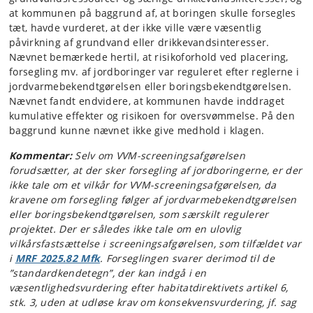
at kommunen på baggrund af, at boringen skulle forsegles
tæt, havde vurderet, at der ikke ville være væsentlig
påvirkning af grundvand eller drikkevandsinteresser.
Nævnet bemærkede hertil, at risikoforhold ved placering,
forsegling mv. af jordboringer var reguleret efter reglerne i
jordvarmebekendtgørelsen eller boringsbekendtgørelsen.
Nævnet fandt endvidere, at kommunen havde inddraget
kumulative effekter og risikoen for oversvømmelse. På den
baggrund kunne nævnet ikke give medhold i klagen.
Kommentar:
Selv om VVM-screeningsafgørelsen
forudsætter, at der sker forsegling af jordboringerne, er der
ikke tale om et vilkår for VVM-screeningsafgørelsen, da
kravene om forsegling følger af jordvarmebekendtgørelsen
eller boringsbekendtgørelsen, som særskilt regulerer
projektet. Der er således ikke tale om en ulovlig
vilkårsfastsættelse i screeningsafgørelsen, som tilfældet var
i
MRF 2025.82 Mfk
. Forseglingen svarer derimod til de
”standardkendetegn”, der kan indgå i en
væsentlighedsvurdering efter habitatdirektivets artikel 6,
stk. 3, uden at udløse krav om konsekvensvurdering, jf. sag