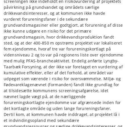
screeningen ikke indeholdt en risikovurdering af projektets
påvirkning på grundvandet og områdets særlige
drikkevandsinteresser, og at kommunen ikke havde
vurderet forureningsfaner i de sekundære
grundvandsmagasiner eller godtgjort, at forurening af disse
ikke kunne udgøre en risiko for det primære
grundvandsmagasin, hvor drikkevandsproduktion fandt
sted, og at der 400-850 m opstrøms projektet var lokaliseret
fem ejendomme, hvoraf tre var forureningskortlagt på
vidensniveau 2 og to var på regionens liste over ejendomme
med mulig PFAS-brancheaktivitet. Endelig anførte Lyngby-
Taarbæk Forsyning, at der ikke var foretaget en vurdering af
kumulative effekter, eller af det forhold, at området var
udpeget som værende i risiko for oversvømmelse. Miljø- og
Fødevareklagenævnet (formanden) fandt ikke grundlag for
at tilsidesætte kommunens screeningsafgørelse, idet
nævnet lagde vægt på, at de nærliggende
forureningskortlagte ejendomme var afgrænsede inden for
det kortlagte område og uden lange forureningsfaner.
Dertil kom, at kommunen havde inddraget, at projektet lå i
et indvindingsopland med sekundære
grundvandsressourcer og særlige drikkevandsinteresser, og