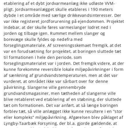
etablering af et dybt jordvarmeanlæg ikke udløste VVM-
pligt. Jordvarmeanlægget skulle etableres i 190 meters
dybde i et område med særlige drikkevandsinteresser. Der
var ikke registeret jordforurening på ejendommen. Projektet
indebar, at der skulle føres varmeslanger lodret ned i
jorden og tilbage igen. Rummet mellem slanger og
borevæge skulle fyldes op nedefra med
forseglingsmateriale. Af screeningsskemaet fremgik, at det
var en forudsætning for projektet, at boringen sluttede tæt
til formationen i hele den periode, som
forseglingsmaterialet var i jorden. Det fremgik videre, at der
kunne forekomme reversible lokale miljøpåvirkninger i form
af sænkning af grundvandstemperaturen, men at det var
vurderet, at området ikke var sårbart over for denne
påvirkning. Slangerne ville gennembryde
grundvandsmagasiner, men tætheden af slangerne ville
blive retableret ved etablering af en støbning, der sluttede
tæt om formationen. Det var anført, at så længe boringen
forblev tæt, så ville anlægget ikke kunne resultere i en ”stor
eller kompleks” miljøpåvirkning. Afgørelsen blev påklaget af
Lyngby-Taarbæk Forsyning, der bl.a. gjorde gældende, at