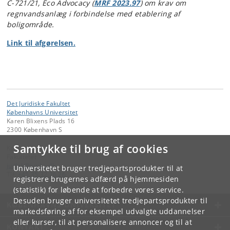
C-721/21, Eco Advocacy (
MRF 2023.97
) om krav om
regnvandsanlæg i forbindelse med etablering af
boligområde.
Link til afgørelsen.
Det Juridiske Fakultet
Københavns Universitet
Karen Blixens Plads 16
2300 København S
Samtykke til brug af cookies
Kontakt:
Fakultetet
jurfak
@
jur
.
ku
.
dk
Universitetet bruger tredjepartsprodukter til at
Tlf:
+45 35 32 26 26
registrere brugernes adfærd på hjemmesiden
(statistik) for løbende at forbedre vores service.
Desuden bruger universitetet tredjepartsprodukter til
KØBENHAVNS UNIVERSITET
markedsføring af for eksempel udvalgte uddannelser
eller kurser, til at personalisere annoncer og til at
KONTAKT