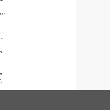
 at
tten
er,
t,
e
de
an
,
en.