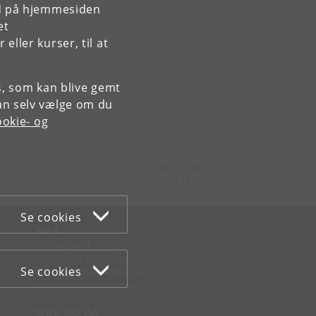
r
rd på hjemmesiden
t
et
af
ller kurser, til at
en
es, som kan blive gemt
an selv vælge om du
okie- og
Kontakt:
Fakultetet
jurfak
@
jur
.
ku
.
dk
Tlf:
+45 35 32 26 26
Se cookies
WEB
Om websitet
Cookies og privatlivspolitik
Se cookies
Tilgængelighedserklæring
Informationssikkerhed
MØD KU PÅ