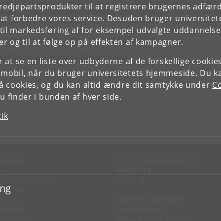
eringen af den strafferetlig tilregnelse hos tiltalte. I den konkrete sag va
tredjepartsprodukter til at registrere brugernes adfæ
 dog som følge af den tidligere dispensationssag fra 2001 ikke tvivl om, a
e at forbedre vores service. Desuden bruger universitet
talte var bekendt med forbuddet mod tilstandsændringer. Om forældelse 
il markedsføring af for eksempel udvalgte uddannelser e
afansvar for manglende efterkommelse af lovliggørelsespåbud er domm
inje med øvrig retspraksis, jf. f.eks.
MRF 2021.202 V
.
r og til at følge op på effekten af kampagner.
k til byrettens og landsrettens domme.
or at se en liste over udbyderne af de forskellige cooki
 mobil, når du bruger universitetets hjemmeside. Du k
slå cookies, og du kan altid ændre dit samtykke under
Co
 finder i bunden af hver side.
tik
NTAKT
FOR STUDERENDE OG
ANSATTE
d vej
KUnet
d en medarbejder
ing
takt KU
JOB OG KARRIERE
RVICES
Ledige stillinger
Jobbank for studerende
sseservice