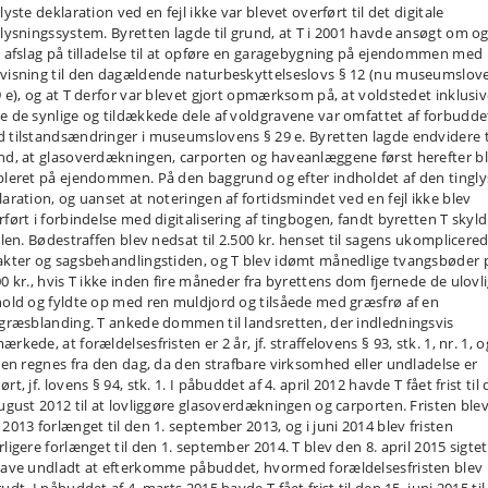
lyste deklaration ved en fejl ikke var blevet overført til det digitale
glysningssystem. Byretten lagde til grund, at T i 2001 havde ansøgt om o
t afslag på tilladelse til at opføre en garagebygning på ejendommen med
visning til den dagældende naturbeskyttelseslovs § 12 (nu museumslov
9 e), og at T derfor var blevet gjort opmærksom på, at voldstedet inklusi
e de synlige og tildækkede dele af voldgravene var omfattet af forbudde
 tilstandsændringer i museumslovens § 29 e. Byretten lagde endvidere t
nd, at glasoverdækningen, carporten og haveanlæggene først herefter b
bleret på ejendommen. På den baggrund og efter indholdet af den tingly
laration, og uanset at noteringen af fortidsmindet ved en fejl ikke blev
ført i forbindelse med digitalisering af tingbogen, fandt byretten T skyldi
alen. Bødestraffen blev nedsat til 2.500 kr. henset til sagens ukomplicere
akter og sagsbehandlingstiden, og T blev idømt månedlige tvangsbøder 
00 kr., hvis T ikke inden fire måneder fra byrettens dom fjernede de ulovl
hold og fyldte op med ren muldjord og tilsåede med græsfrø af en
dgræsblanding. T ankede dommen til landsretten, der indledningsvis
rkede, at forældelsesfristen er 2 år, jf. straffelovens § 93, stk. 1, nr. 1, o
sten regnes fra den dag, da den strafbare virksomhed eller undladelse er
rt, jf. lovens § 94, stk. 1. I påbuddet af 4. april 2012 havde T fået frist til
august 2012 til at lovliggøre glasoverdækningen og carporten. Fristen blev
 2013 forlænget til den 1. september 2013, og i juni 2014 blev fristen
ligere forlænget til den 1. september 2014. T blev den 8. april 2015 sigtet
have undladt at efterkomme påbuddet, hvormed forældelsesfristen blev