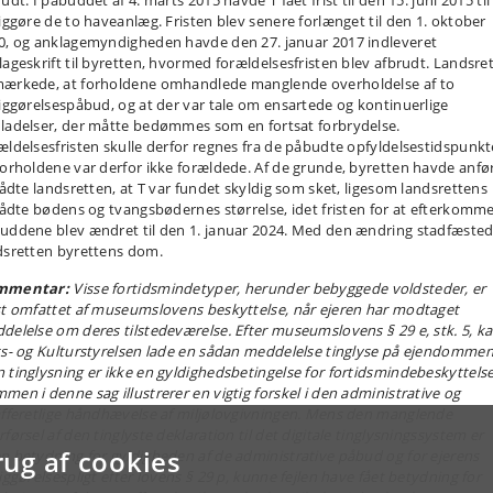
udt. I påbuddet af 4. marts 2015 havde T fået frist til den 15. juni 2015 til
liggøre de to haveanlæg. Fristen blev senere forlænget til den 1. oktober
0, og anklagemyndigheden havde den 27. januar 2017 indleveret
lageskrift til byretten, hvormed forældelsesfristen blev afbrudt. Landsre
ærkede, at forholdene omhandlede manglende overholdelse af to
liggørelsespåbud, og at der var tale om ensartede og kontinuerlige
ladelser, der måtte bedømmes som en fortsat forbrydelse.
ældelsesfristen skulle derfor regnes fra de påbudte opfyldelsestidspunkt
forholdene var derfor ikke forældede. Af de grunde, byretten havde anfør
trådte landsretten, at T var fundet skyldig som sket, ligesom landsrettens
trådte bødens og tvangsbødernes størrelse, idet fristen for at efterkomm
uddene blev ændret til den 1. januar 2024. Med den ændring stadfæste
dsretten byrettens dom.
mmentar:
Visse fortidsmindetyper, herunder bebyggede voldsteder, er
st omfattet af museumslovens beskyttelse, når ejeren har modtaget
delelse om deres tilstedeværelse. Efter museumslovens § 29 e, stk. 5, k
ts- og Kulturstyrelsen lade en sådan meddelelse tinglyse på ejendommen
 tinglysning er ikke en gyldighedsbetingelse for fortidsmindebeskyttels
men i denne sag illustrerer en vigtig forskel i den administrative og
afferetlige håndhævelse af miljølovgivningen. Mens den manglende
førsel af den tinglyste deklaration til det digitale tinglysningssystem er
rug af cookies
n betydning for gyldigheden af de administrative påbud og for ejerens
iggørelsespligt efter lovens § 29 p, kunne fejlen have fået betydning for