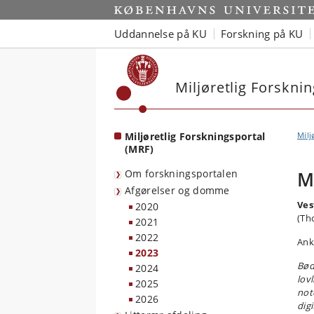
Start
Uddannelse på KU
Forskning på KU
Miljøretlig Forskni
Miljøretlig Forskningsportal
Milj
(MRF)
Om forskningsportalen
M
Afgørelser og domme
Ves
2020
(Th
2021
2022
Ank
2023
Bød
2024
lovl
2025
note
2026
dig