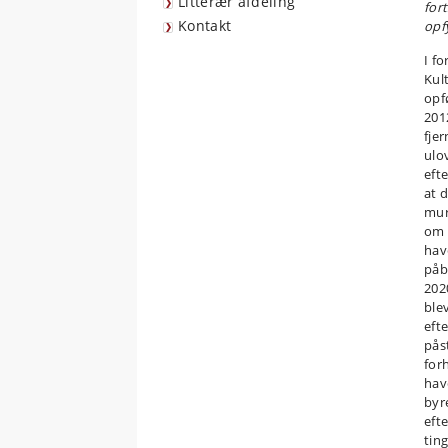
Litterær afdeling
for
Kontakt
opf
I f
Kul
opf
201
fje
ulo
eft
at 
mur
om 
hav
påb
202
blev
eft
pås
for
hav
byr
eft
tin