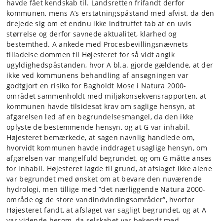
havde fået kendskab til. Landsretten frifandt derfor
kommunen, mens A’s erstatningspåstand med afvist, da den
drejede sig om et endnu ikke indtruffet tab af en uvis
størrelse og derfor savnede aktualitet, klarhed og
bestemthed. A ankede med Procesbevillingsnævnets
tilladelse dommen til Højesteret for så vidt angik
ugyldighedspåstanden, hvor A bl.a. gjorde gældende, at der
ikke ved kommunens behandling af ansøgningen var
godtgjort en risiko for Bagholdt Mose i Natura 2000-
området sammenholdt med miljøkonsekvensrapporten, at
kommunen havde tilsidesat krav om saglige hensyn, at
afgørelsen led af en begrundelsesmangel, da den ikke
oplyste de bestemmende hensyn, og at G var inhabil.
Højesteret bemærkede, at sagen navnlig handlede om,
hvorvidt kommunen havde inddraget usaglige hensyn, om
afgørelsen var mangelfuld begrundet, og om G måtte anses
for inhabil. Højesteret lagde til grund, at afslaget ikke alene
var begrundet med ønsket om at bevare den nuværende
hydrologi, men tillige med ”det nærliggende Natura 2000-
område og de store vandindvindingsområder”, hvorfor
Højesteret fandt, at afslaget var sagligt begrundet, og at A
var vidende herom, da selskabet var bekendt med