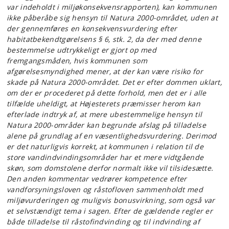
var indeholdt i miljøkonsekvensrapporten), kan kommunen
ikke påberåbe sig hensyn til Natura 2000-området, uden at
der gennemføres en konsekvensvurdering efter
habitatbekendtgørelsens § 6, stk. 2, da der med denne
bestemmelse udtrykkeligt er gjort op med
fremgangsmåden, hvis kommunen som
afgørelsesmyndighed mener, at der kan være risiko for
skade på Natura 2000-området. Det er efter dommen uklart,
om der er procederet på dette forhold, men det er i alle
tilfælde uheldigt, at Højesterets præmisser herom kan
efterlade indtryk af, at mere ubestemmelige hensyn til
Natura 2000-områder kan begrunde afslag på tilladelse
alene på grundlag af en væsentlighedsvurdering. Derimod
er det naturligvis korrekt, at kommunen i relation til de
store vandindvindingsområder har et mere vidtgående
skøn, som domstolene derfor normalt ikke vil tilsidesætte.
Den anden kommentar vedrører kompetence efter
vandforsyningsloven og råstofloven sammenholdt med
miljøvurderingen og muligvis bonusvirkning, som også var
et selvstændigt tema i sagen. Efter de gældende regler er
både tilladelse til råstofindvinding og til indvinding af