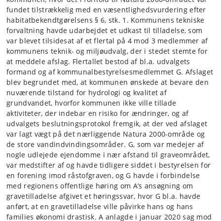
fundet tilstrækkelig med en væsentlighedsvurdering efter
habitatbekendtgørelsens § 6, stk. 1. Kommunens tekniske
forvaltning havde udarbejdet et udkast til tilladelse, som
var blevet tilsidesat af et flertal på 4 mod 3 medlemmer af
kommunens teknik- og miljøudvalg, der i stedet stemte for
at meddele afslag. Flertallet bestod af bl.a. udvalgets
formand og af kommunalbestyrelsesmedlemmet G. Afslaget
blev begrundet med, at kommunen ønskede at bevare den
nuværende tilstand for hydrologi og kvalitet af
grundvandet, hvorfor kommunen ikke ville tillade
aktiviteter, der indebar en risiko for ændringer, og af
udvalgets beslutningsprotokol fremgik, at der ved afslaget
var lagt vægt på det nærliggende Natura 2000-område og
de store vandindvindingsområder. G, som var medejer af
nogle udlejede ejendomme i nær afstand til graveområdet,
var medstifter af og havde tidligere siddet i bestyrelsen for
en forening imod råstofgraven, og G havde i forbindelse
med regionens offentlige høring om A’s ansøgning om
gravetilladelse afgivet et høringssvar, hvor G bl.a. havde
anført, at en gravetilladelse ville påvirke hans og hans
families økonomi drastisk. A anlagde i januar 2020 sag mod