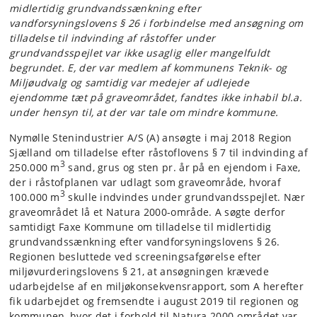
midlertidig grundvandssænkning efter
vandforsyningslovens § 26 i forbindelse med ansøgning om
tilladelse til indvinding af råstoffer under
grundvandsspejlet var ikke usaglig eller mangelfuldt
begrundet. E, der var medlem af kommunens Teknik- og
Miljøudvalg og samtidig var medejer af udlejede
ejendomme tæt på graveområdet, fandtes ikke inhabil bl.a.
under hensyn til, at der var tale om mindre kommune.
Nymølle Stenindustrier A/S (A) ansøgte i maj 2018 Region
Sjælland om tilladelse efter råstoflovens § 7 til indvinding af
3
250.000 m
sand, grus og sten pr. år på en ejendom i Faxe,
der i råstofplanen var udlagt som graveområde, hvoraf
3
100.000 m
skulle indvindes under grundvandsspejlet. Nær
graveområdet lå et Natura 2000-område. A søgte derfor
samtidigt Faxe Kommune om tilladelse til midlertidig
grundvandssænkning efter vandforsyningslovens § 26.
Regionen besluttede ved screeningsafgørelse efter
miljøvurderingslovens § 21, at ansøgningen krævede
udarbejdelse af en miljøkonsekvensrapport, som A herefter
fik udarbejdet og fremsendte i august 2019 til regionen og
kommunen, hvor det i forhold til Natura 2000-området var