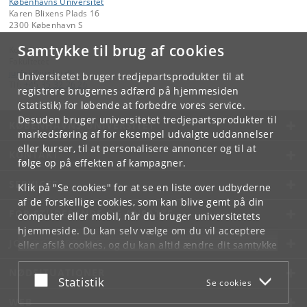
Københavns Universitet
Karen Blixens Plads 16
2300 København S
Samtykke til brug af cookies
Kontakt:
Fakultetet
jurfak
@
jur
.
ku
.
dk
Universitetet bruger tredjepartsprodukter til at
Tlf:
+45 35 32 26 26
registrere brugernes adfærd på hjemmesiden
(statistik) for løbende at forbedre vores service.
Desuden bruger universitetet tredjepartsprodukter til
KØBENHAVNS UNIVERSITET
markedsføring af for eksempel udvalgte uddannelser
eller kurser, til at personalisere annoncer og til at
KONTAKT
følge op på effekten af kampagner.
SERVICES
Klik på "Se cookies" for at se en liste over udbyderne
af de forskellige cookies, som kan blive gemt på din
FOR STUDERENDE OG ANSATTE
computer eller mobil, når du bruger universitetets
hjemmeside. Du kan selv vælge om du vil acceptere
JOB OG KARRIERE
eller afslå cookies, og du kan altid ændre dit samtykke
under
Cookie- og privatlivspolitik
som du finder i
NØDSITUATIONER
bunden af hver side.
Acceptér eller afslå
Statistik
Se cookies
Googles privatlivspolitik
WEB