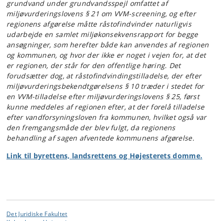
grundvand under grundvandsspejl omfattet af
miljøvurderingslovens § 21 om VVM-screening, og efter
regionens afgørelse måtte råstofindvinder naturligvis
udarbejde en samlet miljøkonsekvensrapport for begge
ansøgninger, som herefter både kan anvendes af regionen
og kommunen, og hvor der ikke er noget i vejen for, at det
er regionen, der står for den offentlige høring. Det
forudsætter dog, at råstofindvindingstilladelse, der efter
miljøvurderingsbekendtgørelsens § 10 træder i stedet for
en VVM-tilladelse efter miljøvurderingslovens § 25, først
kunne meddeles af regionen efter, at der forelå tilladelse
efter vandforsyningsloven fra kommunen, hvilket også var
den fremgangsmåde der blev fulgt, da regionens
behandling af sagen afventede kommunens afgørelse.
Link til byrettens, landsrettens og Højesterets domme.
Det Juridiske Fakultet