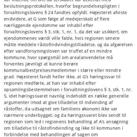
beslutningsprotokollen, hvorfor begrundelsespligten i
forvaltningslovens § 24 fandtes opfyldt. Højesteret afviste
endvidere, at G som følge af medejerskab af flere
nærliggende ejendomme var inhabil efter
forvaltningslovens § 3, stk. 1, nr. 1, da det var usikkert, om
ejendommenes værdi ville falde, hvis regionen senere
måtte meddele råstofindvindingstilladelse, og da afgørelsen
efter vandforsyningsloven var truffet af en mindre
kommune, hvor spørgsmål om arealanvendelse må
forventes jævnligt at kunne berøre
kommunalbestyrelsesmedlemmer i større eller mindre
grad. Højesteret fandt heller ikke, at G’s høringssvar til
regionen medførte, at han var inhabil efter
opsamlingsbestemmelsen i forvaltningslovens § 3, stk. 1, nr.
5, idet høringssvaret navnlig indeholdt en række generelle
argumenter imod at give tilladelse til indvinding af
råstoffer, da udsagnet om familiens økonomi ikke var
nærmere underbygget, og da høringssvaret blev sendt til
regionen som led i regionens behandling af A’s ansøgning
om tilladelse til råstofindvinding og ikke til kommunen i
forbindelse med behandlingen af sagen om