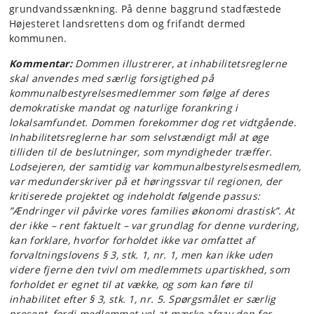
grundvandssænkning. På denne baggrund stadfæstede
Højesteret landsrettens dom og frifandt dermed
kommunen.
Kommentar:
Dommen illustrerer, at inhabilitetsreglerne
skal anvendes med særlig forsigtighed på
kommunalbestyrelsesmedlemmer som følge af deres
demokratiske mandat og naturlige forankring i
lokalsamfundet. Dommen forekommer dog ret vidtgående.
Inhabilitetsreglerne har som selvstændigt mål at øge
tilliden til de beslutninger, som myndigheder træffer.
Lodsejeren, der samtidig var kommunalbestyrelsesmedlem,
var medunderskriver på et høringssvar til regionen, der
kritiserede projektet og indeholdt følgende passus:
”Ændringer vil påvirke vores families økonomi drastisk”. At
der ikke – rent faktuelt – var grundlag for denne vurdering,
kan forklare, hvorfor forholdet ikke var omfattet af
forvaltningslovens § 3, stk. 1, nr. 1, men kan ikke uden
videre fjerne den tvivl om medlemmets upartiskhed, som
forholdet er egnet til at vække, og som kan føre til
inhabilitet efter § 3, stk. 1, nr. 5. Spørgsmålet er særlig
present, fordi medlemmet vel at mærke afgav den for