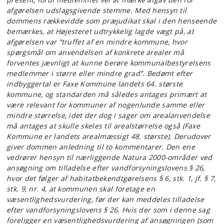
afgørelsen udslagsgivende stemme. Med hensyn til
dommens rækkevidde som præjudikat skal i den henseende
bemærkes, at Højesteret udtrykkelig lagde vægt på, at
afgørelsen var ”truffet af en mindre kommune, hvor
spørgsmål om anvendelsen af konkrete arealer må
forventes jævnligt at kunne berøre kommunalbestyrelsens
medlemmer i større eller mindre grad”. Bedømt efter
indbyggertal er Faxe Kommune landets 64. største
kommune, og standarden må således antages primært at
være relevant for kommuner af nogenlunde samme eller
mindre størrelse, idet der dog i sager om arealanvendelse
må antages at skulle skeles til arealstørrelse også (Faxe
Kommune er landets arealmæssigt 48. største). Derudover
giver dommen anledning til to kommentarer. Den ene
vedrører hensyn til nærliggende Natura 2000-områder ved
ansøgning om tilladelse efter vandforsyningslovens § 26,
hvor det følger af habitatbekendtgørelsens § 6, stk. 1, jf. § 7,
stk. 9, nr. 4, at kommunen skal foretage en
væsentlighedsvurdering, før der kan meddeles tilladelse
efter vandforsyningslovens § 26. Hvis der som i denne sag
foreligger en væsentlighedsvurdering af ansøgningen (som