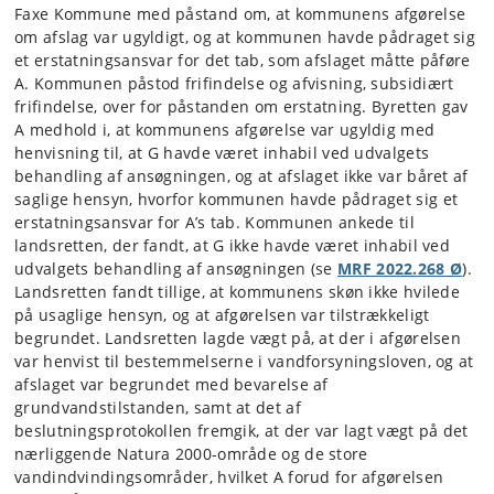
Faxe Kommune med påstand om, at kommunens afgørelse
om afslag var ugyldigt, og at kommunen havde pådraget sig
et erstatningsansvar for det tab, som afslaget måtte påføre
A. Kommunen påstod frifindelse og afvisning, subsidiært
frifindelse, over for påstanden om erstatning. Byretten gav
A medhold i, at kommunens afgørelse var ugyldig med
henvisning til, at G havde været inhabil ved udvalgets
behandling af ansøgningen, og at afslaget ikke var båret af
saglige hensyn, hvorfor kommunen havde pådraget sig et
erstatningsansvar for A’s tab. Kommunen ankede til
landsretten, der fandt, at G ikke havde været inhabil ved
udvalgets behandling af ansøgningen (se
MRF 2022.268 Ø
).
Landsretten fandt tillige, at kommunens skøn ikke hvilede
på usaglige hensyn, og at afgørelsen var tilstrækkeligt
begrundet. Landsretten lagde vægt på, at der i afgørelsen
var henvist til bestemmelserne i vandforsyningsloven, og at
afslaget var begrundet med bevarelse af
grundvandstilstanden, samt at det af
beslutningsprotokollen fremgik, at der var lagt vægt på det
nærliggende Natura 2000-område og de store
vandindvindingsområder, hvilket A forud for afgørelsen