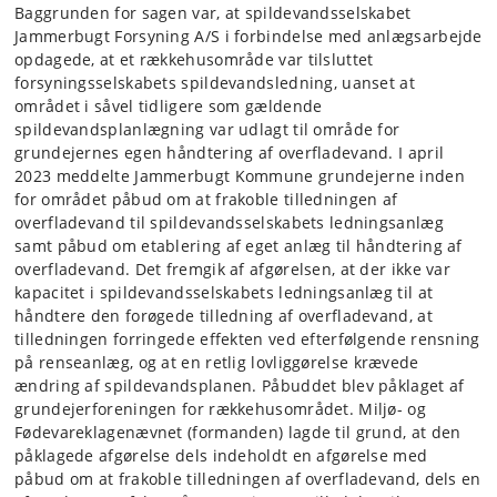
Baggrunden for sagen var, at spildevandsselskabet
Jammerbugt Forsyning A/S i forbindelse med anlægsarbejde
opdagede, at et rækkehusområde var tilsluttet
forsyningsselskabets spildevandsledning, uanset at
området i såvel tidligere som gældende
spildevandsplanlægning var udlagt til område for
grundejernes egen håndtering af overfladevand. I april
2023 meddelte Jammerbugt Kommune grundejerne inden
for området påbud om at frakoble tilledningen af
overfladevand til spildevandsselskabets ledningsanlæg
samt påbud om etablering af eget anlæg til håndtering af
overfladevand. Det fremgik af afgørelsen, at der ikke var
kapacitet i spildevandsselskabets ledningsanlæg til at
håndtere den forøgede tilledning af overfladevand, at
tilledningen forringede effekten ved efterfølgende rensning
på renseanlæg, og at en retlig lovliggørelse krævede
ændring af spildevandsplanen. Påbuddet blev påklaget af
grundejerforeningen for rækkehusområdet. Miljø- og
Fødevareklagenævnet (formanden) lagde til grund, at den
påklagede afgørelse dels indeholdt en afgørelse med
påbud om at frakoble tilledningen af overfladevand, dels en