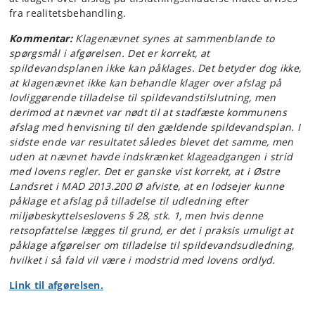
fra realitetsbehandling.
Kommentar:
Klagenævnet synes at sammenblande to
spørgsmål i afgørelsen. Det er korrekt, at
spildevandsplanen ikke kan påklages. Det betyder dog ikke,
at klagenævnet ikke kan behandle klager over afslag på
lovliggørende tilladelse til spildevandstilslutning, men
derimod at nævnet var nødt til at stadfæste kommunens
afslag med henvisning til den gældende spildevandsplan. I
sidste ende var resultatet således blevet det samme, men
uden at nævnet havde indskrænket klageadgangen i strid
med lovens regler. Det er ganske vist korrekt, at i Østre
Landsret i MAD 2013.200 Ø afviste, at en lodsejer kunne
påklage et afslag på tilladelse til udledning efter
miljøbeskyttelseslovens § 28, stk. 1, men hvis denne
retsopfattelse lægges til grund, er det i praksis umuligt at
påklage afgørelser om tilladelse til spildevandsudledning,
hvilket i så fald vil være i modstrid med lovens ordlyd.
Link til afgørelsen.