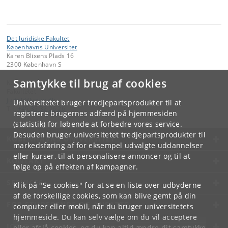
Det Juridiske Fakultet
Københavns Universitet
Karen Blixens Plads 16
2300 København S
Samtykke til brug af cookies
Kontakt:
Fakultetet
jurfak
@
jur
.
ku
.
dk
Universitetet bruger tredjepartsprodukter til at
Tlf:
+45 35 32 26 26
registrere brugernes adfærd på hjemmesiden
(statistik) for løbende at forbedre vores service.
Desuden bruger universitetet tredjepartsprodukter til
KØBENHAVNS UNIVERSITET
markedsføring af for eksempel udvalgte uddannelser
eller kurser, til at personalisere annoncer og til at
KONTAKT
følge op på effekten af kampagner.
SERVICES
Klik på "Se cookies" for at se en liste over udbyderne
af de forskellige cookies, som kan blive gemt på din
FOR STUDERENDE OG ANSATTE
computer eller mobil, når du bruger universitetets
hjemmeside. Du kan selv vælge om du vil acceptere
JOB OG KARRIERE
eller afslå cookies, og du kan altid ændre dit samtykke