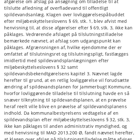
afgørelse om afslag på ansøgning om tilladelse til at
tilslutte afledning af overfladevand til offentligt
spildevandsanlæg. Klagen over lovliggørelsespåbuddet
efter miljøbeskyttelseslovens § 69, stk. 1, blev afvist med
henvisning til, at disse afgørelser efter § 69, stk. 3, ikke kan
påklages. Vedrørende afslaget på tilslutningstilladelse
bemærkede nævnet, at afslag som udgangspunkt kan
påklages. Afgrænsningen af, hvilke ejendomme der er
omfattet af tilslutningsret og tilslutningspligt, fastlægges
imidlertid med spildevandsplanlægningen efter
miljøbeskyttelseslovens § 32 samt
spildevandsbekendtgørelsens kapitel 3. Nævnet lagde
herefter til grund, at en retlig lovliggørelse vil forudsætte
ændring af spildevandsplanen for Jammerbugt Kommune,
hvorfor lovliggørende tilladelse til tilslutning havde en så
snæver tilknytning til spildevandsplanen, at en prøvelse
heraf reelt ville blive en prøvelse af spildevandsplanens
indhold. Da kommunalbestyrelsens vedtagelse af en
spildevandsplan efter miljøbeskyttelseslovens § 32, stk. 3,
ikke kan påklages til anden administrativ myndighed, og
med henvisning til MAD 2013.200 Ø, fandt nævnet herefter,
at klagen over afslag på tilslutningstilladelse måtte afvises