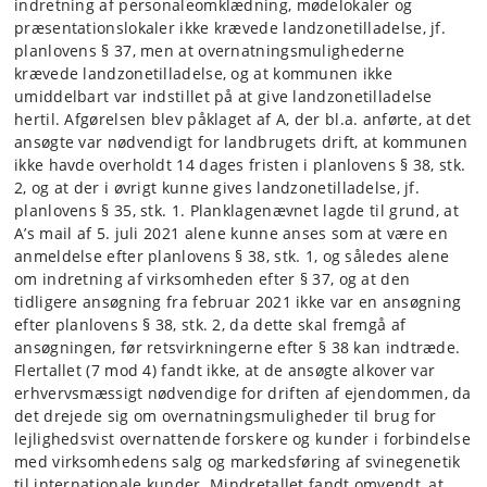
indretning af personaleomklædning, mødelokaler og
præsentationslokaler ikke krævede landzonetilladelse, jf.
planlovens § 37, men at overnatningsmulighederne
krævede landzonetilladelse, og at kommunen ikke
umiddelbart var indstillet på at give landzonetilladelse
hertil. Afgørelsen blev påklaget af A, der bl.a. anførte, at det
ansøgte var nødvendigt for landbrugets drift, at kommunen
ikke havde overholdt 14 dages fristen i planlovens § 38, stk.
2, og at der i øvrigt kunne gives landzonetilladelse, jf.
planlovens § 35, stk. 1. Planklagenævnet lagde til grund, at
A’s mail af 5. juli 2021 alene kunne anses som at være en
anmeldelse efter planlovens § 38, stk. 1, og således alene
om indretning af virksomheden efter § 37, og at den
tidligere ansøgning fra februar 2021 ikke var en ansøgning
efter planlovens § 38, stk. 2, da dette skal fremgå af
ansøgningen, før retsvirkningerne efter § 38 kan indtræde.
Flertallet (7 mod 4) fandt ikke, at de ansøgte alkover var
erhvervsmæssigt nødvendige for driften af ejendommen, da
det drejede sig om overnatningsmuligheder til brug for
lejlighedsvist overnattende forskere og kunder i forbindelse
med virksomhedens salg og markedsføring af svinegenetik
til internationale kunder. Mindretallet fandt omvendt, at