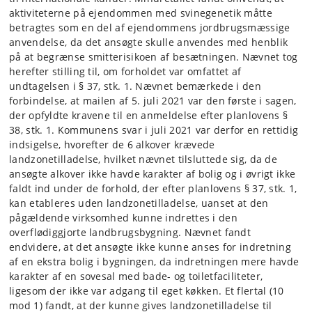
aktiviteterne på ejendommen med svinegenetik måtte
betragtes som en del af ejendommens jordbrugsmæssige
anvendelse, da det ansøgte skulle anvendes med henblik
på at begrænse smitterisikoen af besætningen. Nævnet tog
herefter stilling til, om forholdet var omfattet af
undtagelsen i § 37, stk. 1. Nævnet bemærkede i den
forbindelse, at mailen af 5. juli 2021 var den første i sagen,
der opfyldte kravene til en anmeldelse efter planlovens §
38, stk. 1. Kommunens svar i juli 2021 var derfor en rettidig
indsigelse, hvorefter de 6 alkover krævede
landzonetilladelse, hvilket nævnet tilsluttede sig, da de
ansøgte alkover ikke havde karakter af bolig og i øvrigt ikke
faldt ind under de forhold, der efter planlovens § 37, stk. 1,
kan etableres uden landzonetilladelse, uanset at den
pågældende virksomhed kunne indrettes i den
overflødiggjorte landbrugsbygning. Nævnet fandt
endvidere, at det ansøgte ikke kunne anses for indretning
af en ekstra bolig i bygningen, da indretningen mere havde
karakter af en sovesal med bade- og toiletfaciliteter,
ligesom der ikke var adgang til eget køkken. Et flertal (10
mod 1) fandt, at der kunne gives landzonetilladelse til