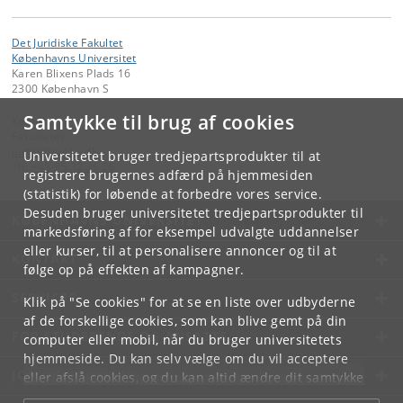
Det Juridiske Fakultet
Københavns Universitet
Karen Blixens Plads 16
2300 København S
Samtykke til brug af cookies
Kontakt:
Fakultetet
jurfak
@
jur
.
ku
.
dk
Universitetet bruger tredjepartsprodukter til at
Tlf:
+45 35 32 26 26
registrere brugernes adfærd på hjemmesiden
(statistik) for løbende at forbedre vores service.
Desuden bruger universitetet tredjepartsprodukter til
KØBENHAVNS UNIVERSITET
markedsføring af for eksempel udvalgte uddannelser
eller kurser, til at personalisere annoncer og til at
KONTAKT
følge op på effekten af kampagner.
SERVICES
Klik på "Se cookies" for at se en liste over udbyderne
af de forskellige cookies, som kan blive gemt på din
FOR STUDERENDE OG ANSATTE
computer eller mobil, når du bruger universitetets
hjemmeside. Du kan selv vælge om du vil acceptere
JOB OG KARRIERE
eller afslå cookies, og du kan altid ændre dit samtykke
under
Cookie- og privatlivspolitik
som du finder i