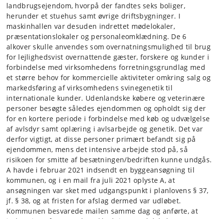
landbrugsejendom, hvorpå der fandtes seks boliger,
herunder et stuehus samt øvrige driftsbygninger. I
maskinhallen var desuden indrettet mødelokaler,
præsentationslokaler og personaleomklædning. De 6
alkover skulle anvendes som overnatningsmulighed til brug
for lejlighedsvist overnattende gæster, forskere og kunder i
forbindelse med virksomhedens forretningsgrundlag med
et større behov for kommercielle aktiviteter omkring salg og
markedsføring af virksomhedens svinegenetik til
internationale kunder. Udenlandske købere og veterinære
personer besøgte således ejendommen og opholdt sig der
for en kortere periode i forbindelse med køb og udvælgelse
af avlsdyr samt oplæring i avlsarbejde og genetik. Det var
derfor vigtigt, at disse personer primært befandt sig på
ejendommen, mens det intensive arbejde stod på, så
risikoen for smitte af besætningen/bedriften kunne undgås.
A havde i februar 2021 indsendt en byggeansøgning til
kommunen, og i en mail fra juli 2021 oplyste A, at
ansøgningen var sket med udgangspunkt i planlovens § 37,
jf. § 38, og at fristen for afslag dermed var udløbet.
Kommunen besvarede mailen samme dag og anførte, at