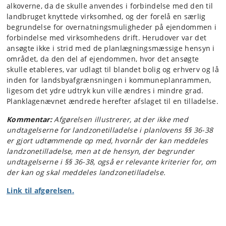
alkoverne, da de skulle anvendes i forbindelse med den til
landbruget knyttede virksomhed, og der forelå en særlig
begrundelse for overnatningsmuligheder på ejendommen i
forbindelse med virksomhedens drift. Herudover var det
ansøgte ikke i strid med de planlægningsmæssige hensyn i
området, da den del af ejendommen, hvor det ansøgte
skulle etableres, var udlagt til blandet bolig og erhverv og lå
inden for landsbyafgrænsningen i kommuneplanrammen,
ligesom det ydre udtryk kun ville ændres i mindre grad.
Planklagenævnet ændrede herefter afslaget til en tilladelse.
Kommentar:
Afgørelsen illustrerer, at der ikke med
undtagelserne for landzonetilladelse i planlovens §§ 36-38
er gjort udtømmende op med, hvornår der kan meddeles
landzonetilladelse, men at de hensyn, der begrunder
undtagelserne i §§ 36-38, også er relevante kriterier for, om
der kan og skal meddeles landzonetilladelse.
Link til afgørelsen.