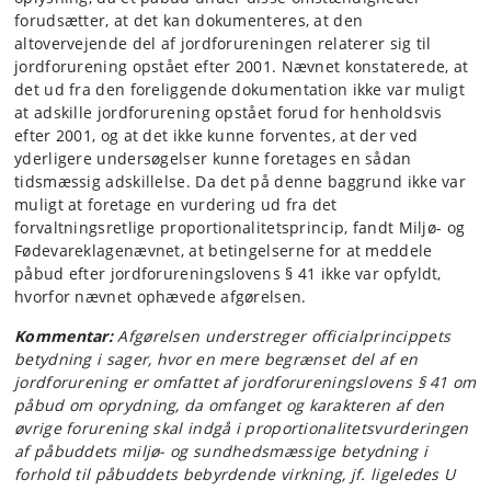
forudsætter, at det kan dokumenteres, at den
altovervejende del af jordforureningen relaterer sig til
jordforurening opstået efter 2001. Nævnet konstaterede, at
det ud fra den foreliggende dokumentation ikke var muligt
at adskille jordforurening opstået forud for henholdsvis
efter 2001, og at det ikke kunne forventes, at der ved
yderligere undersøgelser kunne foretages en sådan
tidsmæssig adskillelse. Da det på denne baggrund ikke var
muligt at foretage en vurdering ud fra det
forvaltningsretlige proportionalitetsprincip, fandt Miljø- og
Fødevareklagenævnet, at betingelserne for at meddele
påbud efter jordforureningslovens § 41 ikke var opfyldt,
hvorfor nævnet ophævede afgørelsen.
Kommentar:
Afgørelsen understreger officialprincippets
betydning i sager, hvor en mere begrænset del af en
jordforurening er omfattet af jordforureningslovens § 41 om
påbud om oprydning, da omfanget og karakteren af den
øvrige forurening skal indgå i proportionalitetsvurderingen
af påbuddets miljø- og sundhedsmæssige betydning i
forhold til påbuddets bebyrdende virkning, jf. ligeledes U