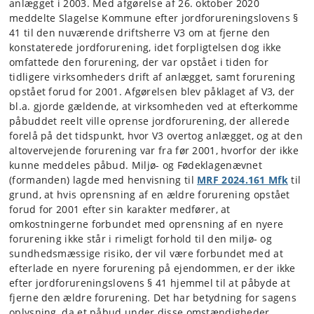
anlægget i 2003. Med afgørelse af 26. oktober 2020
meddelte Slagelse Kommune efter jordforureningslovens §
41 til den nuværende driftsherre V3 om at fjerne den
konstaterede jordforurening, idet forpligtelsen dog ikke
omfattede den forurening, der var opstået i tiden for
tidligere virksomheders drift af anlægget, samt forurening
opstået forud for 2001. Afgørelsen blev påklaget af V3, der
bl.a. gjorde gældende, at virksomheden ved at efterkomme
påbuddet reelt ville oprense jordforurening, der allerede
forelå på det tidspunkt, hvor V3 overtog anlægget, og at den
altovervejende forurening var fra før 2001, hvorfor der ikke
kunne meddeles påbud. Miljø- og Fødeklagenævnet
(formanden) lagde med henvisning til
MRF 2024.161 Mfk
til
grund, at hvis oprensning af en ældre forurening opstået
forud for 2001 efter sin karakter medfører, at
omkostningerne forbundet med oprensning af en nyere
forurening ikke står i rimeligt forhold til den miljø- og
sundhedsmæssige risiko, der vil være forbundet med at
efterlade en nyere forurening på ejendommen, er der ikke
efter jordforureningslovens § 41 hjemmel til at påbyde at
fjerne den ældre forurening. Det har betydning for sagens
oplysning, da et påbud under disse omstændigheder