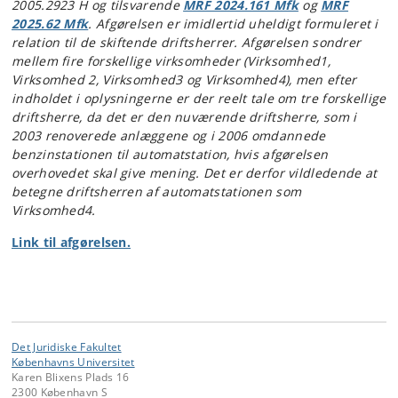
2005.2923 H og tilsvarende
MRF 2024.161 Mfk
og
MRF
2025.62 Mfk
. Afgørelsen er imidlertid uheldigt formuleret i
relation til de skiftende driftsherrer. Afgørelsen sondrer
mellem fire forskellige virksomheder (Virksomhed1,
Virksomhed 2, Virksomhed3 og Virksomhed4), men efter
indholdet i oplysningerne er der reelt tale om tre forskellige
driftsherre, da det er den nuværende driftsherre, som i
2003 renoverede anlæggene og i 2006 omdannede
benzinstationen til automatstation, hvis afgørelsen
overhovedet skal give mening. Det er derfor vildledende at
betegne driftsherren af automatstationen som
Virksomhed4.
Link til afgørelsen.
Det Juridiske Fakultet
Københavns Universitet
Karen Blixens Plads 16
2300 København S