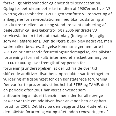
forskellige virksomheder og anvendt til servicestation.
Oplag for petroleum ophørte i midten af 1980’erne, hvor V3
overtog virksomheden. I 2003 gennemførte V3 renovering af
anlæggene for servicestationen med bl.a. udskiftning af
produktrør mellem tanke og standere samt etablering af
pejleudstyr og lækagekontrol, og i 2006 ændrede V3
servicestationen til et automatanlæg [betegnes fejlagtig
som V4 i afgørelsen]. Den tidligere butik blev nedrevet, men
vaskehallen bevares. Slagelse Kommune gennemførte i
2010 en orienterende forureningsundersøgelse, der påviste
forurening i form af kulbrinter med et anslået omfang på
5.000-10.000 kg. Det fremgik af rapporten for
forureningsundersøgelsen, at der ud fra de over tid
skiftende additiver tilsat benzinprodukter var foretaget en
vurdering af tidspunktet for den konstaterede forurening.
Der var for to prøver udvist indhold af ETBE og TAME, der i
en periode efter 2001 har været anvendt som
antibankningsmiddel i benzin, mens der for alle øvrige
prøver var tale om additiver, hvor anvendelsen er ophørt
forud for 2001. Det blev på den baggrund konkluderet, at
den påviste forurening var opstået inden renoveringen af