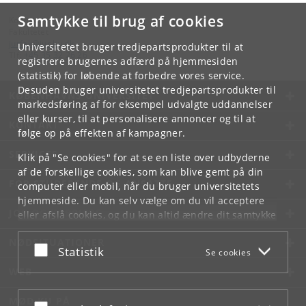
Samtykke til brug af cookies
Kontakt:
Fakultetet
jurfak
@
jur
.
ku
.
dk
Universitetet bruger tredjepartsprodukter til at
Tlf:
+45 35 32 26 26
registrere brugernes adfærd på hjemmesiden
(statistik) for løbende at forbedre vores service.
Desuden bruger universitetet tredjepartsprodukter til
KØBENHAVNS UNIVERSITET
markedsføring af for eksempel udvalgte uddannelser
eller kurser, til at personalisere annoncer og til at
KONTAKT
følge op på effekten af kampagner.
SERVICES
Klik på "Se cookies" for at se en liste over udbyderne
af de forskellige cookies, som kan blive gemt på din
FOR STUDERENDE OG ANSATTE
computer eller mobil, når du bruger universitetets
hjemmeside. Du kan selv vælge om du vil acceptere
JOB OG KARRIERE
eller afslå cookies, og du kan altid ændre dit samtykke
under
Cookie- og privatlivspolitik
som du finder i
NØDSITUATIONER
bunden af hver side.
Acceptér eller afslå
Statistik
Se cookies
Googles privatlivspolitik
WEB
MØD KU PÅ