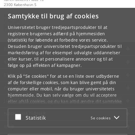
2300 København S
Samtykke til brug af cookies
Kontakt:
Fakultetet
jurfak
@
jur
.
ku
.
dk
Universitetet bruger tredjepartsprodukter til at
Tlf:
+45 35 32 26 26
registrere brugernes adfærd på hjemmesiden
(statistik) for løbende at forbedre vores service.
Desuden bruger universitetet tredjepartsprodukter til
KØBENHAVNS UNIVERSITET
markedsføring af for eksempel udvalgte uddannelser
eller kurser, til at personalisere annoncer og til at
KONTAKT
følge op på effekten af kampagner.
SERVICES
Klik på "Se cookies" for at se en liste over udbyderne
af de forskellige cookies, som kan blive gemt på din
FOR STUDERENDE OG ANSATTE
computer eller mobil, når du bruger universitetets
hjemmeside. Du kan selv vælge om du vil acceptere
JOB OG KARRIERE
eller afslå cookies, og du kan altid ændre dit samtykke
under
Cookie- og privatlivspolitik
som du finder i
NØDSITUATIONER
bunden af hver side.
Acceptér eller afslå
Statistik
Se cookies
Googles privatlivspolitik
WEB