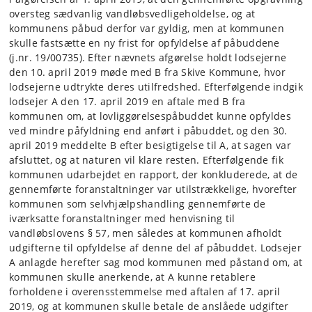
oversteg sædvanlig vandløbsvedligeholdelse, og at
kommunens påbud derfor var gyldig, men at kommunen
skulle fastsætte en ny frist for opfyldelse af påbuddene
(j.nr. 19/00735). Efter nævnets afgørelse holdt lodsejerne
den 10. april 2019 møde med B fra Skive Kommune, hvor
lodsejerne udtrykte deres utilfredshed. Efterfølgende indgik
lodsejer A den 17. april 2019 en aftale med B fra
kommunen om, at lovliggørelsespåbuddet kunne opfyldes
ved mindre påfyldning end anført i påbuddet, og den 30.
april 2019 meddelte B efter besigtigelse til A, at sagen var
afsluttet, og at naturen vil klare resten. Efterfølgende fik
kommunen udarbejdet en rapport, der konkluderede, at de
gennemførte foranstaltninger var utilstrækkelige, hvorefter
kommunen som selvhjælpshandling gennemførte de
iværksatte foranstaltninger med henvisning til
vandløbslovens § 57, men således at kommunen afholdt
udgifterne til opfyldelse af denne del af påbuddet. Lodsejer
A anlagde herefter sag mod kommunen med påstand om, at
kommunen skulle anerkende, at A kunne retablere
forholdene i overensstemmelse med aftalen af 17. april
2019, og at kommunen skulle betale de anslåede udgifter