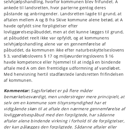
selvhjælpshandling, hvorfor kommunen blev frifundet. A
ankede til landsretten, hvor parterne gentog deres
påstande og anbringender. Landsretten lagde til grund, at
aftalen mellem A og B fra Skive kommune alene betød, at A
havde opfyldt sine forpligtelser efter
lovliggørelsespåbuddet, men at det kunne lægges til grund,
at påbuddet reelt ikke var opfyldt, og at kommunens
selvhjælpshandling alene var en gennemførelse af
påbuddet, da kommunen ikke efter naturbeskyttelseslovens
§ 3, vandløbslovens § 17 og miljøvurderingslovens § 16
havde kompetence eller hjemmel til at indgå en bindende
aftale med A om den fremtidige udformning af vandløbet.
Med henvisning hertil stadfæstede landsretten frifindelsen
af kommunen.
Kommentar:
Sagsforløbet er på flere måder
bemærkelsesværdigt, men understreger mere principielt, at
selv om en kommune som tilsynsmyndighed har et
vidtgående skøn til at aftale den nærmere gennemførelse af
lovliggørelsespåbud med den forpligtede, har sådanne
aftaler alene bindende virkning i forhold til de forpligtelser,
der kan pålægges den forpligtede. Sådanne aftaler eller