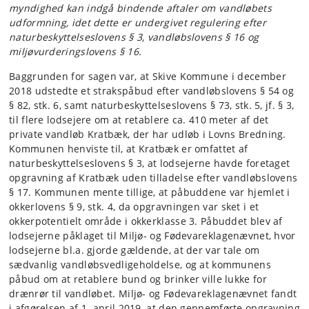
myndighed kan indgå bindende aftaler om vandløbets
udformning, idet dette er undergivet regulering efter
naturbeskyttelseslovens § 3, vandløbslovens § 16 og
miljøvurderingslovens § 16.
Baggrunden for sagen var, at Skive Kommune i december
2018 udstedte et strakspåbud efter vandløbslovens § 54 og
§ 82, stk. 6, samt naturbeskyttelseslovens § 73, stk. 5, jf. § 3,
til flere lodsejere om at retablere ca. 410 meter af det
private vandløb Kratbæk, der har udløb i Lovns Bredning.
Kommunen henviste til, at Kratbæk er omfattet af
naturbeskyttelseslovens § 3, at lodsejerne havde foretaget
opgravning af Kratbæk uden tilladelse efter vandløbslovens
§ 17. Kommunen mente tillige, at påbuddene var hjemlet i
okkerlovens § 9, stk. 4, da opgravningen var sket i et
okkerpotentielt område i okkerklasse 3. Påbuddet blev af
lodsejerne påklaget til Miljø- og Fødevareklagenævnet, hvor
lodsejerne bl.a. gjorde gældende, at der var tale om
sædvanlig vandløbsvedligeholdelse, og at kommunens
påbud om at retablere bund og brinker ville lukke for
drænrør til vandløbet. Miljø- og Fødevareklagenævnet fandt
i afgørelsen af 1. april 2019, at den gennemførte opgravning