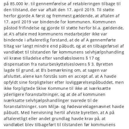
på 85.000 kr. til gennemførelse af retableringen tilbage til
den tilstand, der var aftalt den 17. april 2019. Til støtte
herfor gjorde A først og fremmest gældende, at aftalen af
17. april 2019 var bindende for kommunen. Kommunen
påstod frifindelse og gjorde til støtte herfor bl.a. gældende,
at A’s aftale med kommunens medarbejder ikke var
bindende i aftaleretlig forstand, at de af A gennemførte
tiltag var langt mindre end påbudt, og at en tilbageførsel af
vandløbet til tilstanden før kommunens selvhjælpshandling
vil kræve tilladelse efter vandløbslovens § 17 og
dispensation fra naturbeskyttelseslovens § 3. Byretten
lagde til grund, at B’s bemærkning om, at sagen var
afsluttet, alene kan forstås som en accept af, at A havde
opfyldt sine forpligtelser efter lovliggørelsespåbuddet, men
ikke forpligtede Skive Kommune til ikke at iværksætte
yderligere foranstaltninger, og at de af kommunen
iværksatte selvhjælpshandlinger svarede til de
foranstaltninger, som Miljø- og Fødevareklagenævnet havde
påbudt. Med henvisning hertil afviste byretten, at A på
aftaleretligt eller andet grundlag havde krav på, at
vandløbet blev tilbageført til tilstanden før kommunens