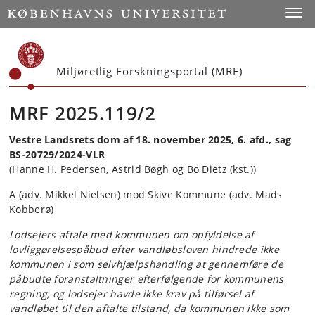
Start
Toggl
Miljøretlig Forskningsportal (MRF)
MRF 2025.119/2
Vestre Landsrets dom af 18. november 2025, 6. afd., sag
BS-20729/2024-VLR
(Hanne H. Pedersen, Astrid Bøgh og Bo Dietz (kst.))
A (adv. Mikkel Nielsen) mod Skive Kommune (adv. Mads
Kobberø)
Lodsejers aftale med kommunen om opfyldelse af
lovliggørelsespåbud efter vandløbsloven hindrede ikke
kommunen i som selvhjælpshandling at gennemføre de
påbudte foranstaltninger efterfølgende for kommunens
regning, og lodsejer havde ikke krav på tilførsel af
vandløbet til den aftalte tilstand, da kommunen ikke som