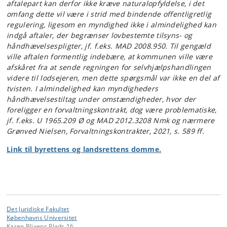
aftalepart kan derfor ikke kræve naturalopfyldelse, i det
omfang dette vil være i strid med bindende offentligretlig
regulering, ligesom en myndighed ikke i almindelighed kan
indgå aftaler, der begrænser lovbestemte tilsyns- og
håndhævelsespligter, jf. f.eks. MAD 2008.950. Til gengæld
ville aftalen formentlig indebære, at kommunen ville være
afskåret fra at sende regningen for selvhjælpshandlingen
videre til lodsejeren, men dette spørgsmål var ikke en del af
tvisten. I almindelighed kan myndigheders
håndhævelsestiltag under omstændigheder, hvor der
foreligger en forvaltningskontrakt, dog være problematiske,
jf. f.eks. U 1965.209 Ø og MAD 2012.3208 Nmk og nærmere
Grønved Nielsen, Forvaltningskontrakter, 2021, s. 589 ff.
Link til byrettens og landsrettens domme.
Det Juridiske Fakultet
Københavns Universitet
Karen Blixens Plads 16