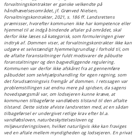
forvaltningskontrakter er ganske velkendte på
håndhævelsesområdet, jf. Grønved Nielsen,
Forvaltningskontrakter, 2021, s. 186 ff. Landsrettens
præmisser, hvorefter kommunen ikke har kompetence eller
hjemmel til at indgå bindende aftaler på området, skal
derfor ikke læses så kategorisk, som formuleringen giver
indtryk af. Dommen viser, at forvaltningskontrakter ikke kan
udgøre et selvstændigt hjemmelsgrundlag i forhold til, om
de aftalte foranstaltninger fuldt modsvarer de påbudte
foranstaltninger og den bagvedliggende regulering.
Kommunen var derfor ikke afskåret fra at gennemføre
påbuddet som selvhjælpshandling for egen regning, som
det forudsætningsvis fremgår af dommen. I retssagen var
problemstillingen sat endnu mere på spidsen, da sagens
hovedspørgsmål var, om lodsejeren kunne kræve, at
kommunen tilbageførte vandløbets tilstand til den aftalte
tilstand. Dette sidste afviste landsretten med, at en sådan
tilbageførsel er undergivet retlige krav efter bl.a.
vandløbsloven, naturbeskyttelsesloven og
miljøvurderingsloven, hvilket naturligvis ikke kan fraviges
ved en aftale mellem myndigheden og lodsejeren. En privat