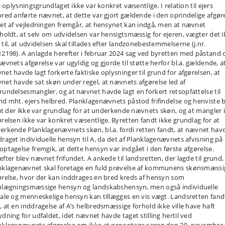
 i oplysningsgrundlaget ikke var konkret væsentlige. I relation til ejers
bred anførte nævnet, at dette var gjort gældende i den oprindelige afgøre
det af vejledningen fremgår, at hensynet kan indgå, men at nævnet
tholdt, at selv om udvidelsen var hensigtsmæssig for ejeren, vægter det 
 til, at udvidelsen skal tillades efter landzonebestemmelserne (j.nr.
12198). A anlagde herefter i februar 2024 sag ved byretten med påstand 
nævnets afgørelse var ugyldig og gjorde til støtte herfor bl.a. gældende, a
net havde lagt forkerte faktiske oplysninger til grund for afgørelsen, at
net havde sat skøn under regel, at nævnets afgørelse led af
rundelsesmangler, og at nævnet havde lagt en forkert retsopfattelse til
nd mht. ejers helbred. Planklagenævnets påstod frifindelse og henviste b
, at der ikke var grundlag for at underkende nævnets skøn, og at mangler 
ørelsen ikke var konkret væsentlige. Byretten fandt ikke grundlag for at
erkende Planklagenævnets skøn, bl.a. fordi retten fandt, at nævnet hav
draget individuelle hensyn til A, da det af Planklagenævnets afvisning på
optagelse fremgik, at dette hensyn var indgået i den første afgørelse.
fter blev nævnet frifundet. A ankede til landsretten, der lagde til grund,
nklagenævnet skal foretage en fuld prøvelse af kommunens skønsmæssi
ørelse, hvor der kan inddrages en bred kreds af hensyn som
nlægningsmæssige hensyn og landskabshensyn, men også individuelle
iale og menneskelige hensyn kan tillægges en vis vægt. Landsretten fand
, at en inddragelse af A’s helbredsmæssige forhold ikke ville have haft
ydning for udfaldet, idet nævnet havde taget stilling hertil ved