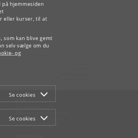
rd på hjemmesiden
e,
et
vnet
ller kurser, til at
es, som kan blive gemt
an selv vælge om du
okie- og
Kontakt:
Fakultetet
jurfak
@
jur
.
ku
.
dk
Tlf:
+45 35 32 26 26
Se cookies
WEB
Om websitet
Cookies og privatlivspolitik
Se cookies
Tilgængelighedserklæring
Informationssikkerhed
MØD KU PÅ