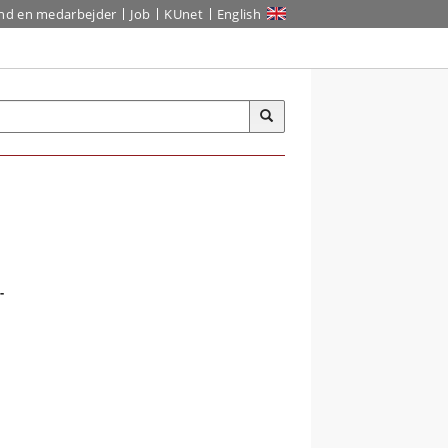
ind en medarbejder
Job
KUnet
English
-