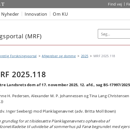
Find vej
F
Nyheder
Innovation
Om KU
ngsportal (MRF)
øretlig Forskningsportal
Afgørelser og domme
2025
MRF 2025.118
RF 2025.118
tre Landsrets dom af 17. november 2025, 12. afd., sag BS-17997/2025
R
nne H. Pedersen, Alexander M. P. Johannessen og Tina Lang Christensen
.))
adv. Inger Seeberg) mod Planklagenævnet (adv. Britta Moll Bown)
e grundlag for at tilsidesætte Planklagenævnets ophævelse af
dzonetilladelse til udvidelse af sommerhus på Fanø begrundet med ejers