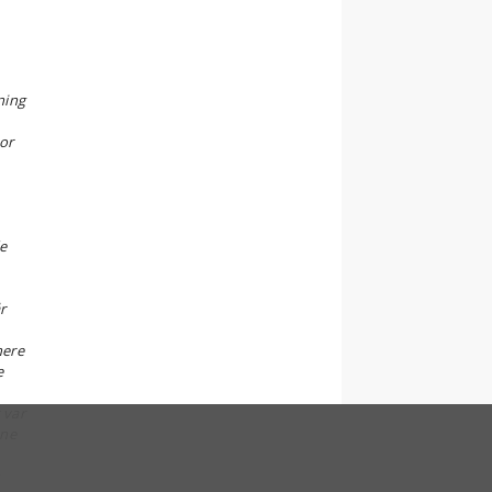
ning
vor
de
r
nere
e
 var
nne
n