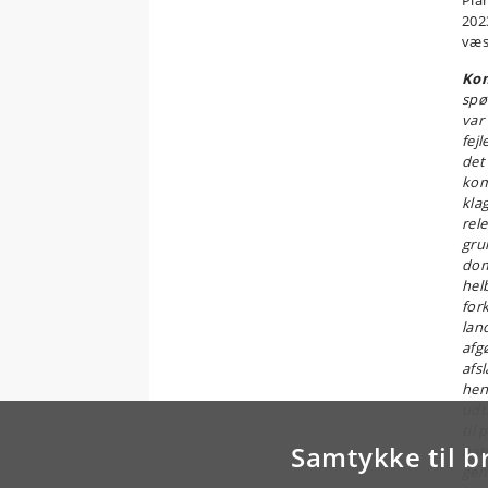
Pla
202
væs
Ko
spø
var
fejl
det
kom
kla
rele
gru
dom 
hel
for
lan
afg
afs
hen
udt
til
Samtykke til b
nat
gen