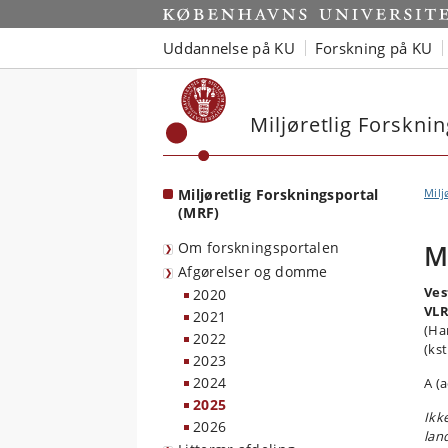
Start
Uddannelse på KU
Forskning på KU
Miljøretlig Forskni
Miljøretlig Forskningsportal
Milj
(MRF)
Om forskningsportalen
M
Afgørelser og domme
Ves
2020
VL
2021
(Ha
2022
(kst
2023
2024
A (
2025
Ikk
2026
lan