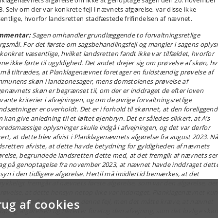
nklagenævnets afgørelse om ikke at genoptage sagen den 20. november
3. Selv om der var konkrete fejl i nævnets afgørelse, var disse ikke
entlige, hvorfor landsretten stadfæstede frifindelsen af nævnet.
mmentar:
Sagen omhandler grundlæggende to forvaltningsretlige
rgsmål. For det første om sagsbehandlingsfejl og mangler i sagens oplys
 konkret væsentlige, hvilket landsretten fandt ikke var tilfældet, hvorfor
ene ikke førte til ugyldighed. Det andet drejer sig om prøvelse af skøn, h
 må tiltrædes, at Planklagenævnet foretager en fuldstændig prøvelse af
munens skøn i landzonesager, mens domstolenes prøvelse af
genævnets skøn er begrænset til, om der er inddraget de efter loven
vante kriterier i afvejningen, og om de øvrige forvaltningsretlige
ndsætninger er overholdt. Det er i forhold til skønnet, at den foreliggen
kan give anledning til et løftet øjenbryn. Det er således sikkert, at A’s
bredsmæssige oplysninger skulle indgå i afvejningen, og det var derfor
kert, at dette blev afvist i Planklagenævnets afgørelse fra august 2023. Nå
dsretten afviste, at dette havde betydning for gyldigheden af nævnets
ørelse, begrundede landsretten dette med, at det fremgik af nævnets se
lag på genoptagelse fra november 2023, at nævnet havde inddraget dett
syn i den tidligere afgørelse. Hertil må imidlertid bemærkes, at det
rykkeligt fremgår af nævnets første afgørelse, som var den afgørelse, der
 prøvelse, at dette hensyn netop ikke var inddraget. Planklagenævnet ku
rug af cookies
urligvis efterfølgende rette denne fejl, men det måtte kræve, at nævnet
optog afgørelsen og herefter foretog den afvejning, som det lovlige skø