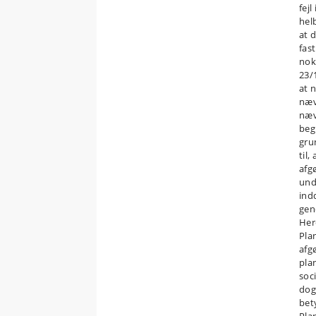
fejl
hel
at 
fas
nok
23/
at 
næv
næv
beg
gru
til
afg
und
ind
gen
Here
Pla
afg
pla
soc
dog
bet