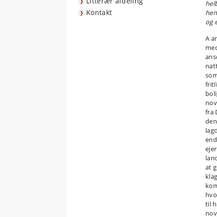
Litterær afdeling
hel
Kontakt
hen
og 
A a
med
ans
nat
som
fri
bol
nov
fra
den
lag
end
eje
lan
at g
kla
kom
hvo
til
nov