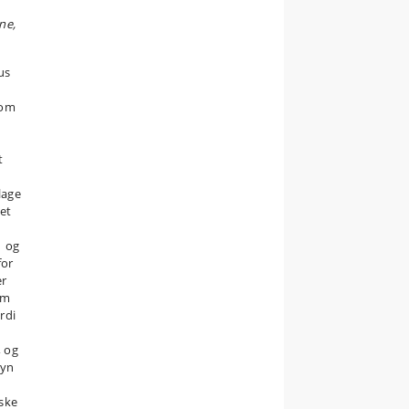
ne,
us
 om
t
lage
et
1 og
for
er
om
rdi
 og
syn
iske