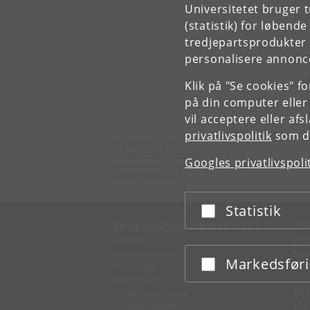
kræ
Universitetet bruger 
pro
(statistik) for løbend
når
tredjepartsprodukter t
har
prøv
personalisere annonce
Lin
Klik på "Se cookies" f
på din computer eller
vil acceptere eller af
privatlivspolitik
som du
Det Juridiske Fakultet
Københavns Universitet
Googles privatlivspoli
Karen Blixens Plads 16
2300 København S
Statistik
Acceptér eller afslå
KØBENHAVNS UNIVERSITET
KO
Ledelse
Fin
Administration
Fin
Markedsfør
Acceptér eller afslå
Fakulteter
Kon
Institutter
Forskningscentre
SE
Dyrehospitaler
Pre