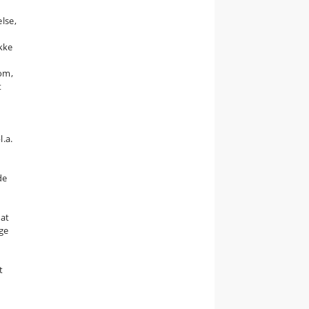
lse,
ikke
om,
t
l.a.
i
de
 at
ge
t