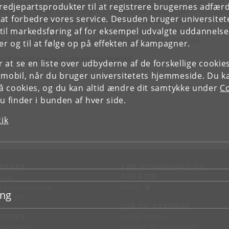
ver. En efterfølgende ’korrektion’ af grundlaget for skønnet er derimod
tredjepartsprodukter til at registrere brugernes adfæ
blematisk, da det skaber uklarhed om, hvilken afgørelse der er til prøvels
e at forbedre vores service. Desuden bruger universitet
 nævnet har afslået genoptagelse. Det er således indlysende, at hvis næ
il markedsføring af for eksempel udvalgte uddannelser e
 genoptaget en afgørelse, er det den genoptagne afgørelse, der er til
else, hvilket netop ikke er tilfældet, når genoptagelse er afslået.
r og til at følge op på effekten af kampagner.
k til byrettens og landsrettens domme.
or at se en liste over udbyderne af de forskellige cooki
 mobil, når du bruger universitetets hjemmeside. Du k
slå cookies, og du kan altid ændre dit samtykke under
Co
 finder i bunden af hver side.
tik
NTAKT
FOR STUDERENDE OG
ANSATTE
d vej
KUnet
d en medarbejder
ing
takt KU
JOB OG KARRIERE
RVICES
Ledige stillinger
Jobbank for studerende
sseservice