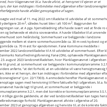
bred, hvor klagenævnet bl.a. havde afvist, at hensynet til ejeren er et
syn, der kan inddrages i forbindelse med afgørelser efter landzoneregler
efterfølgende havde afslået genoptagelse af sagen.
nsøgte ved mail af 11. maj 2022 om tilladelse til udvidelse af sit sommerh
2
2
 yderligere 20 m
, således huset blev i alt 100 m
. Baggrunden for
øgningen var, at A pga. hjerneblødning ofte havde svært ved at finde ro
ten og behøvede et ekstra soveværelse. A havde tilladelse til at anvende
merhuset som helårsbolig. Sommerhuset var beliggende i landzone
tliggende mellem et større sommerhusområde ca. 30 m vest/sydvest og e
igområde ca. 70 m øst for ejendommen. Fanø Kommune meddelte i
ember 2022 landzonetilladelse til A til udvidelse af sommerhuset. Efter k
 Danmarks Naturfredningsforening Fanø (DN), ophævede Planklagenævn
 23. august 2023 landzonetilladelsen, hvor Planklagenævnet i afgørelsen
de til grund, at sommerhuset var beliggende i kommunalplanramme 3.2.
videre anførte, ”at det forhold, at en udvidelse vil være hensigtsmæssig 
ren, ikke er et hensyn, der kan inddrages i forbindelse med afgørelser eft
dzonereglerne” (j.nr. 22/17303). A anmodede herefter Planklagenævnet 
enoptage sagen med henvisning til flere faktuelle fejl i afgørelsen, bl.a. fo
genævnet havde lagt til grund, at sommerhuset er beliggende i
muneplanramme 3.2.1, men det korrekte er kommuneplanramme 3.S.1,
r A tillige gjorde gældende, at der ved landzonetilladelser kan tages hen
 helbredsmæssige forhold. Planklagenævnet afviste i afgørelse af 20.
ember 2023 at genoptage afgørelsen og henviste til, at de konkrete fakt