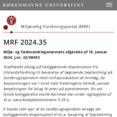
Start
Toggl
Miljøretlig Forskningsportal (MRF)
MRF 2024.35
Miljø- og Fødevareklagenævnets afgørelse af 18. januar
2024, j.nr. 22/08493
Stadfæstet afslag på lovliggørende dispensation fra
tilstandsfredning til bevarelse af lægivende beplantning på
landbrugsejendom med nicheproduktion af miniløg, da
beplantningen var i strid med fredningens formål, uanset
betydningen for bilag IV-arter på ejendommen. En evt.
fysisk lovliggørelse skulle derimod ske under iagttagelse af
bl.a. naturbeskyttelseslovens § 29 a.
E havde som ejer af en landbrugsejendom ansøgt om
lovliggørende dispensation til bl.a. bevaring af beplantning