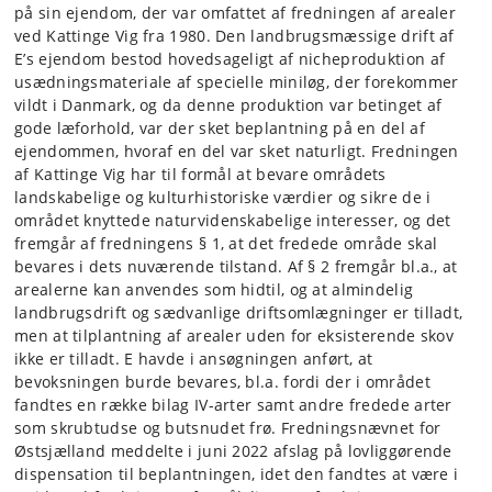
på sin ejendom, der var omfattet af fredningen af arealer
ved Kattinge Vig fra 1980. Den landbrugsmæssige drift af
E’s ejendom bestod hovedsageligt af nicheproduktion af
usædningsmateriale af specielle miniløg, der forekommer
vildt i Danmark, og da denne produktion var betinget af
gode læforhold, var der sket beplantning på en del af
ejendommen, hvoraf en del var sket naturligt. Fredningen
af Kattinge Vig har til formål at bevare områdets
landskabelige og kulturhistoriske værdier og sikre de i
området knyttede naturvidenskabelige interesser, og det
fremgår af fredningens § 1, at det fredede område skal
bevares i dets nuværende tilstand. Af § 2 fremgår bl.a., at
arealerne kan anvendes som hidtil, og at almindelig
landbrugsdrift og sædvanlige driftsomlægninger er tilladt,
men at tilplantning af arealer uden for eksisterende skov
ikke er tilladt. E havde i ansøgningen anført, at
bevoksningen burde bevares, bl.a. fordi der i området
fandtes en række bilag IV-arter samt andre fredede arter
som skrubtudse og butsnudet frø. Fredningsnævnet for
Østsjælland meddelte i juni 2022 afslag på lovliggørende
dispensation til beplantningen, idet den fandtes at være i