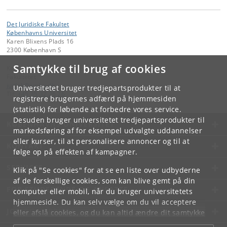
Det Juridiske Fakultet
Københavns Universitet
Karen Blixens Plads 16
2300 København S
Samtykke til brug af cookies
Kontakt:
Fakultetet
jurfak
@
jur
.
ku
.
dk
Universitetet bruger tredjepartsprodukter til at
Tlf:
+45 35 32 26 26
registrere brugernes adfærd på hjemmesiden
(statistik) for løbende at forbedre vores service.
Desuden bruger universitetet tredjepartsprodukter til
KØBENHAVNS UNIVERSITET
markedsføring af for eksempel udvalgte uddannelser
eller kurser, til at personalisere annoncer og til at
KONTAKT
følge op på effekten af kampagner.
SERVICES
Klik på "Se cookies" for at se en liste over udbyderne
af de forskellige cookies, som kan blive gemt på din
FOR STUDERENDE OG ANSATTE
computer eller mobil, når du bruger universitetets
hjemmeside. Du kan selv vælge om du vil acceptere
JOB OG KARRIERE
eller afslå cookies, og du kan altid ændre dit samtykke
under
Cookie- og privatlivspolitik
som du finder i