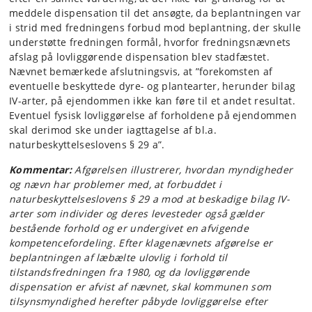
meddele dispensation til det ansøgte, da beplantningen var
i strid med fredningens forbud mod beplantning, der skulle
understøtte fredningen formål, hvorfor fredningsnævnets
afslag på lovliggørende dispensation blev stadfæstet.
Nævnet bemærkede afslutningsvis, at ”forekomsten af
eventuelle beskyttede dyre- og plantearter, herunder bilag
IV-arter, på ejendommen ikke kan føre til et andet resultat.
Eventuel fysisk lovliggørelse af forholdene på ejendommen
skal derimod ske under iagttagelse af bl.a.
naturbeskyttelseslovens § 29 a”.
Kommentar:
Afgørelsen illustrerer, hvordan myndigheder
og nævn har problemer med, at forbuddet i
naturbeskyttelseslovens § 29 a mod at beskadige bilag IV-
arter som individer og deres levesteder også gælder
bestående forhold og er undergivet en afvigende
kompetencefordeling. Efter klagenævnets afgørelse er
beplantningen af læbælte ulovlig i forhold til
tilstandsfredningen fra 1980, og da lovliggørende
dispensation er afvist af nævnet, skal kommunen som
tilsynsmyndighed herefter påbyde lovliggørelse efter