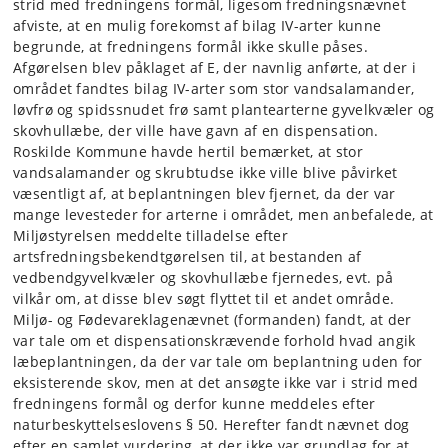
strid med fredningens formål, ligesom fredningsnævnet
afviste, at en mulig forekomst af bilag IV-arter kunne
begrunde, at fredningens formål ikke skulle påses.
Afgørelsen blev påklaget af E, der navnlig anførte, at der i
området fandtes bilag IV-arter som stor vandsalamander,
løvfrø og spidssnudet frø samt plantearterne gyvelkvæler og
skovhullæbe, der ville have gavn af en dispensation.
Roskilde Kommune havde hertil bemærket, at stor
vandsalamander og skrubtudse ikke ville blive påvirket
væsentligt af, at beplantningen blev fjernet, da der var
mange levesteder for arterne i området, men anbefalede, at
Miljøstyrelsen meddelte tilladelse efter
artsfredningsbekendtgørelsen til, at bestanden af
vedbendgyvelkvæler og skovhullæbe fjernedes, evt. på
vilkår om, at disse blev søgt flyttet til et andet område.
Miljø- og Fødevareklagenævnet (formanden) fandt, at der
var tale om et dispensationskrævende forhold hvad angik
læbeplantningen, da der var tale om beplantning uden for
eksisterende skov, men at det ansøgte ikke var i strid med
fredningens formål og derfor kunne meddeles efter
naturbeskyttelseslovens § 50. Herefter fandt nævnet dog
efter en samlet vurdering, at der ikke var grundlag for at