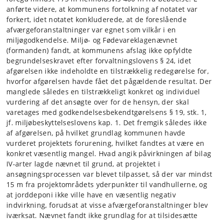
anførte videre, at kommunens fortolkning af notatet var
forkert, idet notatet konkluderede, at de foreslående
afværgeforanstaltninger var egnet som vilkår i en
miljøgodkendelse. Miljø- og Fødevareklagenævnet
(formanden) fandt, at kommunens afslag ikke opfyldte
begrundelseskravet efter forvaltningslovens § 24, idet
afgørelsen ikke indeholdte en tilstrækkelig redegørelse for,
hvorfor afgørelsen havde fået det pågældende resultat. Der
manglede således en tilstrækkeligt konkret og individuel
vurdering af det ansøgte over for de hensyn, der skal
varetages med godkendelsesbekendtgørelsens § 19, stk. 1,
jf. miljøbeskyttelseslovens kap. 1. Det fremgik således ikke
af afgørelsen, på hvilket grundlag kommunen havde
vurderet projektets forurening, hvilket fandtes at være en
konkret væsentlig mangel. Hvad angik påvirkningen af bilag
IV-arter lagde nævnet til grund, at projektet i
ansøgningsprocessen var blevet tilpasset, så der var mindst
15 m fra projektområdets yderpunkter til vandhullerne, og
at jorddeponi ikke ville have en væsentlig negativ
indvirkning, forudsat at visse afværgeforanstaltninger blev
iværksat. Nævnet fandt ikke grundlag for at tilsidesætte