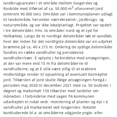
landbrugsarealer i et område mellem Svogerslev og
3
Roskilde med tilførsel af ca. 50.000 m
uforurenet jord
(omtrent 90.000 ton). Området var i kommuneplanen udlagt
til landområde, herunder nærrekreativt-, jordbrugs- og
naturområde, og var ikke lokalplanlagt. Projektet var opdelt
i tre delområder, hhv. to områder nord og et syd for
Holbækvej. Langs de to nordlige delområder løb et vandløb,
hvor der inden for det nordligste delområde var en udyrket
bræmme på ca. 40 x 215 m. Omkring de sydlige delområder
fandtes en række vandhuller og periodevise
vandhuller/søer. E oplyste i forbindelse med ansøgningen,
at der var mere end 15 m fra delområderne til
vandhullerne, og at E ville være villig til at etablere
midlertidige render til opsamling af eventuelt bortskyllet
jord. Tilkørslen af jord skulle ifølge ansøgningen foregå i
perioden maj 2020 til december 2021 med ca. 50 lastbiler i
døgnet og maksimalt 130 tilkørsler med lastbiler om
måneden. I forbindelse med sagen fik kommunen
udarbejdet et notat vedr. monitering af planter og dyr i 6
vandhuller på markarealet ved Svogerslev. Notatet
konkluderede bl.a. at områderne udgjorde yngle- eller