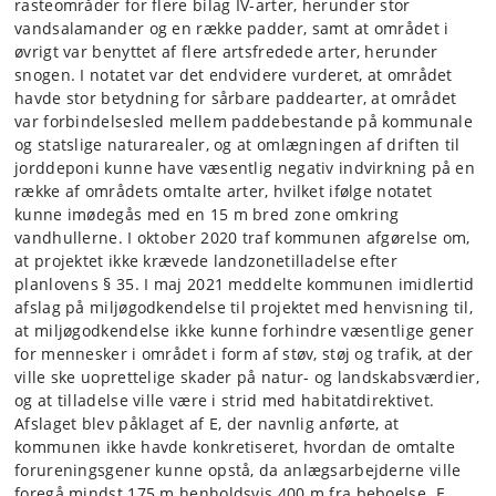
rasteområder for flere bilag IV-arter, herunder stor
vandsalamander og en række padder, samt at området i
øvrigt var benyttet af flere artsfredede arter, herunder
snogen. I notatet var det endvidere vurderet, at området
havde stor betydning for sårbare paddearter, at området
var forbindelsesled mellem paddebestande på kommunale
og statslige naturarealer, og at omlægningen af driften til
jorddeponi kunne have væsentlig negativ indvirkning på en
række af områdets omtalte arter, hvilket ifølge notatet
kunne imødegås med en 15 m bred zone omkring
vandhullerne. I oktober 2020 traf kommunen afgørelse om,
at projektet ikke krævede landzonetilladelse efter
planlovens § 35. I maj 2021 meddelte kommunen imidlertid
afslag på miljøgodkendelse til projektet med henvisning til,
at miljøgodkendelse ikke kunne forhindre væsentlige gener
for mennesker i området i form af støv, støj og trafik, at der
ville ske uoprettelige skader på natur- og landskabsværdier,
og at tilladelse ville være i strid med habitatdirektivet.
Afslaget blev påklaget af E, der navnlig anførte, at
kommunen ikke havde konkretiseret, hvordan de omtalte
forureningsgener kunne opstå, da anlægsarbejderne ville
foregå mindst 175 m henholdsvis 400 m fra beboelse. E