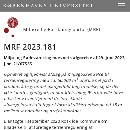
Start
Toggl
Miljøretlig Forskningsportal (MRF)
MRF 2023.181
Miljø- og Fødevareklagenævnets afgørelse af 29. juni 2023,
j.nr. 21/07535
Ophævet og hjemvist afslag på miljøgodkendelse til
3
terrænregulering med ca. 50.000 m
uforurenet jord i
landområde grundet mangelfuld begrundelse, og da det
ikke fandtes godtgjort, at områdets bilag IV-arter ville blive
påvirket væsentligt med de foreslåede
afværgeforanstaltninger i form af sikkerhedszone på 15 m
mellem vandhuller og projektområdet.
E ansøgte i september 2020 Roskilde Kommune om
tilladelse til at foretage terrænregulering af