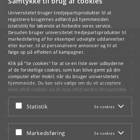
Samtykke til brug af cookies
Kontakt:
Fakultetet
jurfak
@
jur
.
ku
.
dk
Universitetet bruger tredjepartsprodukter til at
Tlf:
+45 35 32 26 26
registrere brugernes adfærd på hjemmesiden
(statistik) for løbende at forbedre vores service.
Desuden bruger universitetet tredjepartsprodukter til
KØBENHAVNS UNIVERSITET
markedsføring af for eksempel udvalgte uddannelser
eller kurser, til at personalisere annoncer og til at
KONTAKT
følge op på effekten af kampagner.
SERVICES
Klik på "Se cookies" for at se en liste over udbyderne
af de forskellige cookies, som kan blive gemt på din
FOR STUDERENDE OG ANSATTE
computer eller mobil, når du bruger universitetets
hjemmeside. Du kan selv vælge om du vil acceptere
JOB OG KARRIERE
eller afslå cookies, og du kan altid ændre dit samtykke
under
Cookie- og privatlivspolitik
som du finder i
NØDSITUATIONER
bunden af hver side.
Acceptér eller afslå
Statistik
Se cookies
Googles privatlivspolitik
WEB
MØD KU PÅ
Acceptér eller afslå
Markedsføring
Se cookies