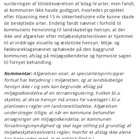
vurderingen af tilstedeværelsen af bilag IV-arter, men fandt,
at kommunen ikke havde godtgjort, hvorledes projektet
efter tilpasning med 15 m sikkerhedszone ville kunne skade
de beskyttede arter. Endelig fandt nævnet i forhold til
kommunens henvisning til landskabelige hensyn, at der
ikke ved afgørelser efter miljøbeskyttelsesloven er hjemmel
til at inddrage visuelle og æstetiske hensyn. Miljø- og
Fødevareklagenævnet ophævede på den baggrund
kommunes afslag på miljøgodkendelse og hjemviste sagen
til fornyet behandling.
Kommentar:
Afgørelsen viser, at specialitetsprincipper
fortsat har betydning i miljøretten, og at landskabelige
hensyn ikke i sig selv kan begrunde afslag på
miljøgodkendelse af en terrænregulering, hvilket bl.a.
skyldes, at disse hensyn må anses for varetaget i bl.a.
planlovens regler om landzonetilladelse. Afgørelsen
understreger tillige, at når en kommune behandler
ansøgninger om miljøgodkendelse, er kommunen
forvaltningsmyndighed og skal tage stilling på grundlag af
miljøbeskyttelseslovens regler, hvorfor et afslag ikke alene
kan begrundes med, at et politisk flertal i