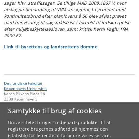
sager hhv. straffesager. Se tillige MAD 2008.1867 V, hvor
afslag på behandling af VVM-ansøgning begrundet med
kontinuitetsbrud efter planlovens § 56 blev afvist prøvet
med henvisning til søgsmålsfrist i forhold til indskærpelse
efter miljøbeskyttelsesloven, samt kritisk hertil Pagh: TfM
2009.67.
Link til byrettens og landsrettens domme.
Det Juridiske Fakultet
Københavns Universitet
Karen Blixens Plads 16
2300 København S
Samtykke til brug af cookies
Kontakt:
Fakultetet
jurfak
@
jur
.
ku
.
dk
Universitetet bruger tredjepartsprodukter til at
Tlf:
+45 35 32 26 26
registrere brugernes adfærd på hjemmesiden
(statistik) for løbende at forbedre vores service.