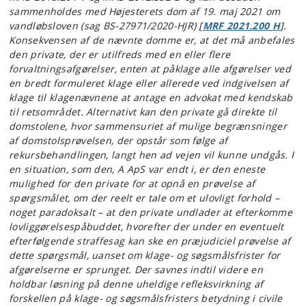
sammenholdes med Højesterets dom af 19. maj 2021 om
vandløbsloven (sag BS-27971/2020-HJR) [
MRF 2021.200 H
].
Konsekvensen af de nævnte domme er, at det må anbefales
den private, der er utilfreds med en eller flere
forvaltningsafgørelser, enten at påklage alle afgørelser ved
en bredt formuleret klage eller allerede ved indgivelsen af
klage til klagenævnene at antage en advokat med kendskab
til retsområdet. Alternativt kan den private gå direkte til
domstolene, hvor sammensuriet af mulige begrænsninger
af domstolsprøvelsen, der opstår som følge af
rekursbehandlingen, langt hen ad vejen vil kunne undgås. I
en situation, som den, A ApS var endt i, er den eneste
mulighed for den private for at opnå en prøvelse af
spørgsmålet, om der reelt er tale om et ulovligt forhold –
noget paradoksalt – at den private undlader at efterkomme
lovliggørelsespåbuddet, hvorefter der under en eventuelt
efterfølgende straffesag kan ske en præjudiciel prøvelse af
dette spørgsmål, uanset om klage- og søgsmålsfrister for
afgørelserne er sprunget. Der savnes indtil videre en
holdbar løsning på denne uheldige refleksvirkning af
forskellen på klage- og søgsmålsfristers betydning i civile