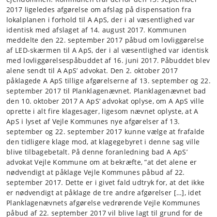
2017 ligeledes afgørelse om afslag på dispensation fra
lokalplanen i forhold til A ApS, der i al væsentlighed var
identisk med afslaget af 14. august 2017. Kommunen
meddelte den 22. september 2017 påbud om lovliggørelse
af LED-skærmen til A ApS, der i al væsentlighed var identisk
med lovliggørelsespåbuddet af 16. juni 2017. Påbuddet blev
alene sendt til A ApS’ advokat. Den 2. oktober 2017
påklagede A ApS tillige afgørelserne af 13. september og 22.
september 2017 til Planklagenævnet. Planklagenævnet bad
den 10. oktober 2017 A ApS’ advokat oplyse, om A ApS ville
oprette i alt fire klagesager, ligesom nævnet oplyste, at A
ApS i lyset af Vejle Kommunes nye afgørelser af 13.
september og 22. september 2017 kunne vælge at frafalde
den tidligere klage mod, at klagegebyret i denne sag ville
blive tilbagebetalt. På denne foranledning bad A ApS’
advokat Vejle Kommune om at bekræfte, ”at det alene er
nødvendigt at påklage Vejle Kommunes påbud af 22.
september 2017. Dette er i givet fald udtryk for, at det ikke
er nødvendigt at påklage de tre andre afgørelser […], idet
Planklagenævnets afgørelse vedrørende Vejle Kommunes
påbud af 22. september 2017 vil blive lagt til grund for de