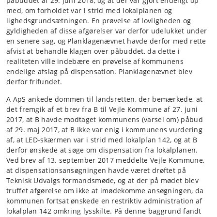
påbuddet af 29. juni 2018, og at der var gjort endeligt op
med, om forholdet var i strid med lokalplanen og
lighedsgrundsætningen. En prøvelse af lovligheden og
gyldigheden af disse afgørelser var derfor udelukket under
en senere sag, og Planklagenævnet havde derfor med rette
afvist at behandle klagen over påbuddet, da dette i
realiteten ville indebære en prøvelse af kommunens
endelige afslag på dispensation. Planklagenævnet blev
derfor frifundet.
A ApS ankede dommen til landsretten, der bemærkede, at
det fremgik af et brev fra B til Vejle Kommune af 27. juni
2017, at B havde modtaget kommunens (varsel om) påbud
af 29. maj 2017, at B ikke var enig i kommunens vurdering
af, at LED-skærmen var i strid med lokalplan 142, og at B
derfor ønskede at søge om dispensation fra lokalplanen.
Ved brev af 13. september 2017 meddelte Vejle Kommune,
at dispensationsansøgningen havde været drøftet på
Teknisk Udvalgs formandsmøde, og at der på mødet blev
truffet afgørelse om ikke at imødekomme ansøgningen, da
kommunen fortsat ønskede en restriktiv administration af
lokalplan 142 omkring lysskilte. På denne baggrund fandt