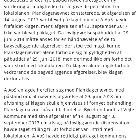
vurdering af muligheden for at give dispensation fra
lokalplanen. Planklagenævnet konstaterede, at afgørelsen af
14. august 2017 var blevet påklaget, men at A ApS havde
frafaldet klagen, mens afgørelsen af 13. september 2017
ikke var blevet påklaget. Da lovliggørelsespåbuddet af 29.
juni 2018 måtte anses for en håndhævelse af de to
bagvedliggende afgørelser, der stod ved magt, kunne
Planklagenævnet alene forholde sig til gyldigheden af
påbuddet af 29. juni 2018, men derimod ikke om forholdet
var i strid med lokalplanen. Da klagen alene angik forhold
vedrørende de bagvedliggende afgørelser, blev klagen
derfor afvist.
A ApS anlagde herefter sag mod Planklagenævnet med
påstand om, at nævnets afgørelse af 29. juni 2018 om
afvisning af klagen skulle hjemvises til fornyet behandling.
Planklagenævnet påstod frifindelse. Byretten fandt, at Vejle
Kommune med sine afgørelser af 14. august og 13.
september 2017 om afslag på lovliggørende dispensation
havde taget stilling til, at forholdet var i strid med
lokalplanen. A ApS havde rettidigt påklaget kommunens