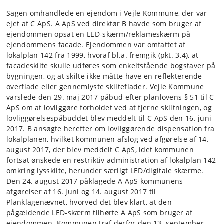
Sagen omhandlede en ejendom i Vejle Kommune, der var
ejet af C ApS. A ApS ved direktør B havde som bruger af
ejendommen opsat en LED-skærm/reklameskærm på
ejendommens facade. Ejendommen var omfattet af
lokalplan 142 fra 1999, hvoraf bl.a. fremgik (pkt. 3.4), at
facadeskilte skulle udføres som enkeltstående bogstaver på
bygningen, og at skilte ikke måtte have en reflekterende
overflade eller gennemlyste skilteflader. Vejle Kommune
varslede den 29. maj 2017 påbud efter planlovens § 51 til C
ApS om at lovliggøre forholdet ved at fjerne skiltningen, og
lovliggørelsespåbuddet blev meddelt til C ApS den 16. juni
2017. B ansøgte herefter om lovliggørende dispensation fra
lokalplanen, hvilket kommunen afslog ved afgørelse af 14.
august 2017, der blev meddelt C ApS, idet kommunen
fortsat ønskede en restriktiv administration af lokalplan 142
omkring lysskilte, herunder særligt LED/digitale skærme.
Den 24. august 2017 påklagede A ApS kommunens
afgørelser af 16. juni og 14. august 2017 til
Planklagenævnet, hvorved det blev klart, at den
pågældende LED-skærm tilhørte A ApS som bruger af
ejendommen. Kommunen traf derfor den 13. september