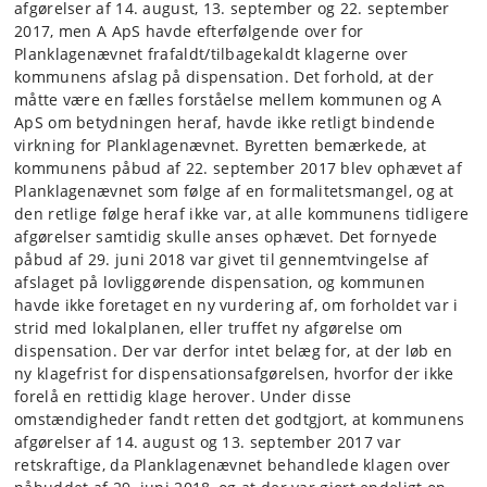
afgørelser af 14. august, 13. september og 22. september
2017, men A ApS havde efterfølgende over for
Planklagenævnet frafaldt/tilbagekaldt klagerne over
kommunens afslag på dispensation. Det forhold, at der
måtte være en fælles forståelse mellem kommunen og A
ApS om betydningen heraf, havde ikke retligt bindende
virkning for Planklagenævnet. Byretten bemærkede, at
kommunens påbud af 22. september 2017 blev ophævet af
Planklagenævnet som følge af en formalitetsmangel, og at
den retlige følge heraf ikke var, at alle kommunens tidligere
afgørelser samtidig skulle anses ophævet. Det fornyede
påbud af 29. juni 2018 var givet til gennemtvingelse af
afslaget på lovliggørende dispensation, og kommunen
havde ikke foretaget en ny vurdering af, om forholdet var i
strid med lokalplanen, eller truffet ny afgørelse om
dispensation. Der var derfor intet belæg for, at der løb en
ny klagefrist for dispensationsafgørelsen, hvorfor der ikke
forelå en rettidig klage herover. Under disse
omstændigheder fandt retten det godtgjort, at kommunens
afgørelser af 14. august og 13. september 2017 var
retskraftige, da Planklagenævnet behandlede klagen over