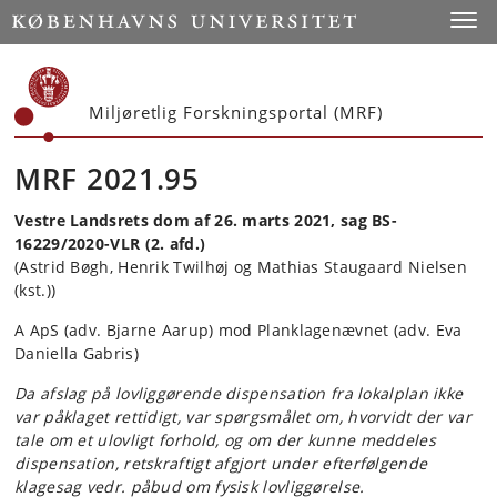
Start
Toggl
Miljøretlig Forskningsportal (MRF)
MRF 2021.95
Vestre Landsrets dom af 26. marts 2021, sag BS-
16229/2020-VLR (2. afd.)
(Astrid Bøgh, Henrik Twilhøj og Mathias Staugaard Nielsen
(kst.))
A ApS (adv. Bjarne Aarup) mod Planklagenævnet (adv. Eva
Daniella Gabris)
Da afslag på lovliggørende dispensation fra lokalplan ikke
var påklaget rettidigt, var spørgsmålet om, hvorvidt der var
tale om et ulovligt forhold, og om der kunne meddeles
dispensation, retskraftigt afgjort under efterfølgende
klagesag vedr. påbud om fysisk lovliggørelse.