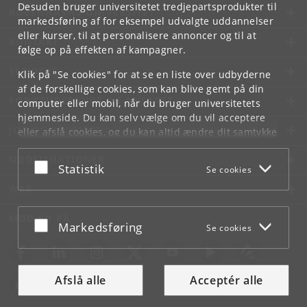
Desuden bruger universitetet tredjepartsprodukter til
KØBENHAVNS UNIVERSITET
markedsføring af for eksempel udvalgte uddannelser
eller kurser, til at personalisere annoncer og til at
KONTAKT
følge op på effekten af kampagner.
SERVICES
Klik på "Se cookies" for at se en liste over udbyderne
af de forskellige cookies, som kan blive gemt på din
FOR STUDERENDE OG ANSATTE
computer eller mobil, når du bruger universitetets
hjemmeside. Du kan selv vælge om du vil acceptere
JOB OG KARRIERE
eller afslå cookies, og du kan altid ændre dit samtykke
under
Cookie- og privatlivspolitik
som du finder i
NØDSITUATIONER
bunden af hver side.
Acceptér eller afslå
Statistik
Se cookies
Googles privatlivspolitik
WEB
MØD KU PÅ
Acceptér eller afslå
Markedsføring
Se cookies
Afslå alle
Acceptér alle