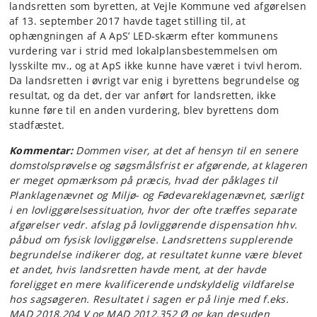
landsretten som byretten, at Vejle Kommune ved afgørelsen
af 13. september 2017 havde taget stilling til, at
ophængningen af A ApS’ LED-skærm efter kommunens
vurdering var i strid med lokalplansbestemmelsen om
lysskilte mv., og at ApS ikke kunne have været i tvivl herom.
Da landsretten i øvrigt var enig i byrettens begrundelse og
resultat, og da det, der var anført for landsretten, ikke
kunne føre til en anden vurdering, blev byrettens dom
stadfæstet.
Kommentar:
Dommen viser, at det af hensyn til en senere
domstolsprøvelse og søgsmålsfrist er afgørende, at klageren
er meget opmærksom på præcis, hvad der påklages til
Planklagenævnet og Miljø- og Fødevareklagenævnet, særligt
i en lovliggørelsessituation, hvor der ofte træffes separate
afgørelser vedr. afslag på lovliggørende dispensation hhv.
påbud om fysisk lovliggørelse. Landsrettens supplerende
begrundelse indikerer dog, at resultatet kunne være blevet
et andet, hvis landsretten havde ment, at der havde
foreligget en mere kvalificerende undskyldelig vildfarelse
hos sagsøgeren. Resultatet i sagen er på linje med f.eks.
MAD 2018.204 V og MAD 2012.352 Ø og kan desuden