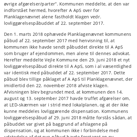
øvrige afgørelser/parter”. Kommunen meddelte, at den var
indforstået hermed, hvorefter A ApS over for
Planklagenævnet alene fastholdt klagen vedr.
lovliggørelsespåbuddet af 22. september 2017.
Den 1. marts 2018 ophævede Planklagenævnet kommunens
påbud af 22. september 2017 med henvisning til, at
kommunen ikke havde sendt påbuddet direkte til A ApS
som bruger af ejendommen, men alene til dennes advokat.
Herefter meddelte Vejle Kommune den 29. juni 2018 et nyt
lovliggørelsespåbud direkte til A ApS, som i al væsentlighed
var identisk med påbuddet af 22. september 2017. Dette
påbud blev tillige påklaget af A ApS til Planklagenævnet, der
imidlertid den 22. november 2018 afviste klagen.
Afvisningen blev begrundet med, at kommunen den 14.
august og 13. september 2017 havde truffet afgørelser om,
at LED-skærmen var i strid med lokalplanen, og at der ikke
kunne meddeles lovliggørende dispensation. Kommunens
lovliggørelsespåbud af 29. juni 2018 måtte forstås sådan, at
påbuddet var givet på baggrund af afslagene på
dispensation, og at kommunen ikke i forbindelse med
udstedelse af det nye påbud havde foretaget en ny