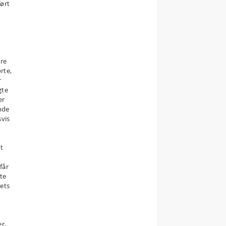
ørt
ore
rte,
r
gte
er
nde
vis
et
får
te
ets
er,