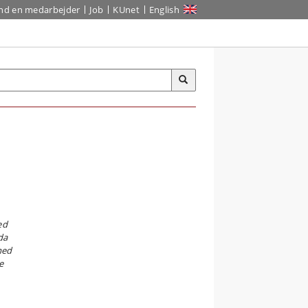
ind en medarbejder
Job
KUnet
English
ed
da
med
e