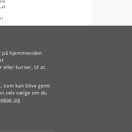
ære
 af
 i
s
21
 af
rd på hjemmesiden
le
et
ller kurser, til at
es, som kan blive gemt
an selv vælge om du
okie- og
Kontakt:
Fakultetet
jurfak
@
jur
.
ku
.
dk
Tlf:
+45 35 32 26 26