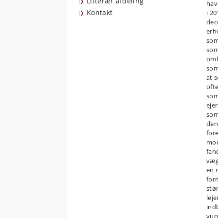
Litterær afdeling
hav
Kontakt
i 20
dec
erh
somm
som
omf
som
at 
oft
som
eje
som
den
fore
mod 
fan
væg
en 
for
stø
lej
ind
vurd