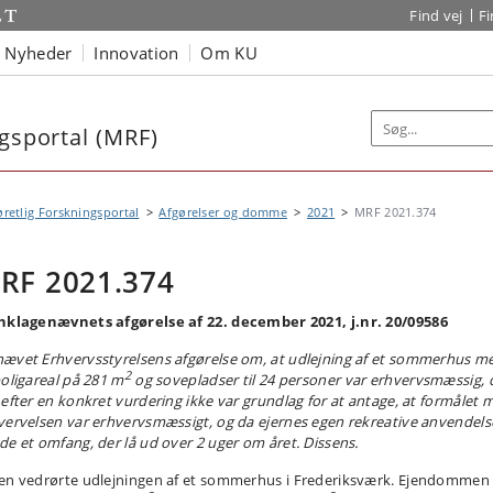
Find vej
F
Nyheder
Innovation
Om KU
ngsportal (MRF)
øretlig Forskningsportal
Afgørelser og domme
2021
MRF 2021.374
RF 2021.374
nklagenævnets afgørelse af 22. december 2021, j.nr. 20/09586
ævet Erhvervsstyrelsens afgørelse om, at udlejning af et sommerhus m
2
boligareal på 281 m
og sovepladser til 24 personer var erhvervsmæssig, 
 efter en konkret vurdering ikke var grundlag for at antage, at formålet 
vervelsen var erhvervsmæssigt, og da ejernes egen rekreative anvendels
de et omfang, der lå ud over 2 uger om året. Dissens.
en vedrørte udlejningen af et sommerhus i Frederiksværk. Ejendommen