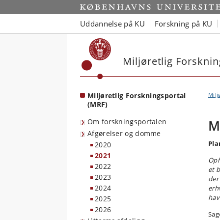
Start
Uddannelse på KU
Forskning på KU
Miljøretlig Forskni
Miljøretlig Forskningsportal
Milj
(MRF)
Om forskningsportalen
M
Afgørelser og domme
Pla
2020
2021
Oph
2022
et 
2023
der
2024
erh
hav
2025
2026
Sag