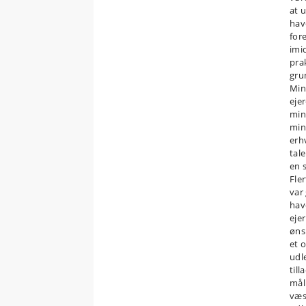
at u
hav
for
imi
pra
gru
Min
eje
min
min
erh
tale
en 
Fle
var
hav
eje
øns
et 
udl
til
mål
væs