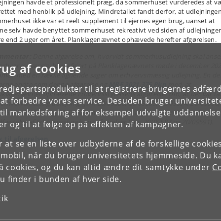
ejningen havde et professionelt præg, da sommerhuset vurderedes at v
rettet med henblik på udlejning. Mindretallet fandt derfor, at udlejningen
merhuset ikke var et reelt supplement til ejernes egen brug, uanset at
rne selv havde benyttet sommerhuset rekreativt ved siden af udlejningen
e end 2 uger om året. Planklagenævnet ophævede herefter afgørelsen.
mmentar:
Denne afgørelse om, hvorvidt sommerhusudlejning skal anse
rug af cookies
 erhvervsmæssig, blev afgjort på Planklagenævnets møde i december 20
men med en række lignende sager om erhvervsmæssig udlejning. En del
erne endte som denne afgørelse og
MRF 2021.375 Pkn
med, at
tredjepartsprodukter til at registrere brugernes adfæ
nklagenævnet ophævede Erhvervsstyrelsens afgørelser om, at der var ta
e at forbedre vores service. Desuden bruger universitet
erhvervsmæssig udlejning (j.nr. 20/09588, 20/09589, 20/09594, 20/09596,
il markedsføring af for eksempel udvalgte uddannelser e
09597, 20/09598 og 20/09600), mens enkelte afgørelser endte med en
dfæstelse af Erhvervsstyrelsens afgørelser (j.nr. 20/09587 og 20/09591).
r og til at følge op på effekten af kampagner.
k til afgørelsen.
or at se en liste over udbyderne af de forskellige cooki
 mobil, når du bruger universitetets hjemmeside. Du k
slå cookies, og du kan altid ændre dit samtykke under
Co
 finder i bunden af hver side.
tik