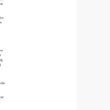
ke
tiv
en
en
r
ig.
g
avde
var
t