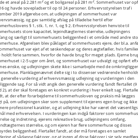
2
2
de et areal på 2.281 m
og et boligareal på 281 m
. Sommerhuset var opf
16 og havde sovepladser til op til 24 personer. Erhvervsstyrelsen traf i
ember 2019 afgørelse om, at udlejningen af sommerhuset var
vervsmæssig, og gav samtidig afslag på tilladelse hertil efter
erhuslovens § 1, stk. 1, nr. 1, og § 2. Erhvervsstyrelsen henviste til
merhusets store kapacitet, lejeindtægternes størrelse, udlejningens
ang og særligt til sommerhusets beliggenhed i et område med andre st
merhuse. Afgørelsen blev påklaget af sommerhusets ejere, der bl.a. anfø
sommerhuset var ejet af et søskendepar og deres ægtefæller, hvis familie
e holdt ferie sammen, hvorfor de havde brug for meget plads. Ejerne bru
merhuset i 2-5 uger om året, og sommerhuset var udvalgt og opført eft
rnes ønske, og udlejningen skete ikke i samarbejde med de omkringligge
merhuse. Planklagenævnet delte sig i to dissenser vedrørende henholds
 generelle vurdering af erhvervsmæssig udlejning og vurderingen i den
liggende sag. For så vidt angik den generelle vurdering fandt flertallet (9
2), at der skal foretages en konkret vurdering i hver enkelt sag. Flertall
dt, at der efter forarbejderne til sommerhusloven og praksis må lægges
t på, om udlejningen sker som supplement til ejerens egen brug og ikke 
mere professionel karakter, og at udlejning ikke har været det væsentligs
mål med erhvervelsen. I vurderingen kan indgå faktorer som sommerhus
rrelse og indretning, ejerens rekreative brug, udlejningens omfang,
eindtægternes størrelse, og om ejeren har flere sommerhuse og disses
byrdes beliggenhed. Flertallet fandt, at der må foretages en samlet
ering af sådanne faktorer, og at ingen af disse faktorer i sig selv medfør