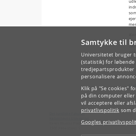
udl
ind
som
eje
mer
Ko
Samtykke til b
for
sam
sag
Universitetet bruger 
Pla
(statistik) for løbend
om 
tredjepartsprodukter t
20/
sta
personalisere annonce
Lin
Klik på "Se cookies" f
på din computer eller
vil acceptere eller af
privatlivspolitik
som du
Det Juridiske Fakultet
Københavns Universitet
Googles privatlivspoli
Karen Blixens Plads 16
2300 København S