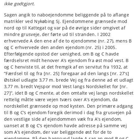
ikke godtgjort.
Sagen angik to naboejendomme beliggende på to aflange
matrikler ved Nykøbing Sj. Ejendommene grænsede mod
nord op til Kattegat og var på de øvrige sider omgivet af
mindre grusveje, der førte ud til stranden. I 2002
erhvervede A den ene af de to ejendomme (nr. 27), mens B
og C erhvervede den anden ejendom (nr. 25) i 2005.
Efterfølgende opstod der uenighed, om B og C havde
færdselsret midt henover A’s ejendom fra øst mod vest. B
og C henviste til, at det fremgik af en servitut fra 1932, at
”Færdsel til og fra [nr. 25] foregaar ad den langs [nr. 27’s]
Østskel udlagte 3,77 m. brede Vej og fra denne ad et udlagt
3,77 m. bredt Vejspor mod Vest langs Nordskellet for [nr.
27]”, idet B og C mente, at den omtalte vej langs nordskellet
rettelig måtte være vejen tværs over A’s ejendom, da
nordskellet grænsede op mod kysten. Den primære adgang
til B og C’s ejendom foregik derimod i dag fra grusvejen på
den vestlige side af ejendommen væk fra A’s ejendom,
uanset at B og C’s ejendom havde adresse på samme vej
som A’s ejendom, der var beliggende øst for de to
ejendomme. På den baggrund lagde A sag an mod B og C