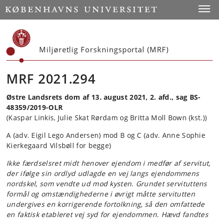
Start
Toggl
Miljøretlig Forskningsportal (MRF)
MRF 2021.294
Østre Landsrets dom af 13. august 2021, 2. afd., sag BS-
48359/2019-OLR
(Kaspar Linkis, Julie Skat Rørdam og Britta Moll Bown (kst.))
A (adv. Eigil Lego Andersen) mod B og C (adv. Anne Sophie
Kierkegaard Vilsbøll for begge)
Ikke færdselsret midt henover ejendom i medfør af servitut,
der ifølge sin ordlyd udlagde en vej langs ejendommens
nordskel, som vendte ud mod kysten. Grundet servituttens
formål og omstændighederne i øvrigt måtte servitutten
undergives en korrigerende fortolkning, så den omfattede
en faktisk etableret vej syd for ejendommen. Hævd fandtes