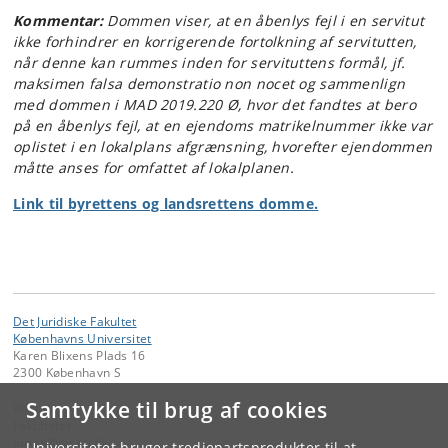
Kommentar:
Dommen viser, at en åbenlys fejl i en servitut
ikke forhindrer en korrigerende fortolkning af servitutten,
når denne kan rummes inden for servituttens formål, jf.
maksimen falsa demonstratio non nocet og sammenlign
med dommen i MAD 2019.220 Ø, hvor det fandtes at bero
på en åbenlys fejl, at en ejendoms matrikelnummer ikke var
oplistet i en lokalplans afgrænsning, hvorefter ejendommen
måtte anses for omfattet af lokalplanen.
Link til byrettens og landsrettens domme.
Det Juridiske Fakultet
Københavns Universitet
Karen Blixens Plads 16
2300 København S
Samtykke til brug af cookies
Kontakt:
Fakultetet
jurfak
@
jur
.
ku
.
dk
Universitetet bruger tredjepartsprodukter til at