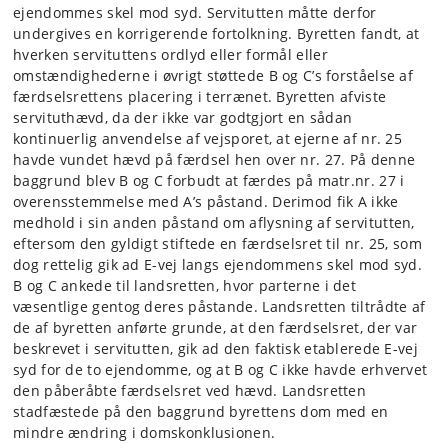
ejendommes skel mod syd. Servitutten måtte derfor
undergives en korrigerende fortolkning. Byretten fandt, at
hverken servituttens ordlyd eller formål eller
omstændighederne i øvrigt støttede B og C’s forståelse af
færdselsrettens placering i terrænet. Byretten afviste
servituthævd, da der ikke var godtgjort en sådan
kontinuerlig anvendelse af vejsporet, at ejerne af nr. 25
havde vundet hævd på færdsel hen over nr. 27. På denne
baggrund blev B og C forbudt at færdes på matr.nr. 27 i
overensstemmelse med A’s påstand. Derimod fik A ikke
medhold i sin anden påstand om aflysning af servitutten,
eftersom den gyldigt stiftede en færdselsret til nr. 25, som
dog rettelig gik ad E-vej langs ejendommens skel mod syd.
B og C ankede til landsretten, hvor parterne i det
væsentlige gentog deres påstande. Landsretten tiltrådte af
de af byretten anførte grunde, at den færdselsret, der var
beskrevet i servitutten, gik ad den faktisk etablerede E-vej
syd for de to ejendomme, og at B og C ikke havde erhvervet
den påberåbte færdselsret ved hævd. Landsretten
stadfæstede på den baggrund byrettens dom med en
mindre ændring i domskonklusionen.