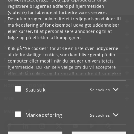
Tlf:
+45 35 32 26 26
registrere brugernes adfærd på hjemmesiden
(statistik) for løbende at forbedre vores service.
Desuden bruger universitetet tredjepartsprodukter til
KØBENHAVNS UNIVERSITET
markedsføring af for eksempel udvalgte uddannelser
eller kurser, til at personalisere annoncer og til at
KONTAKT
følge op på effekten af kampagner.
SERVICES
Klik på "Se cookies" for at se en liste over udbyderne
af de forskellige cookies, som kan blive gemt på din
FOR STUDERENDE OG ANSATTE
computer eller mobil, når du bruger universitetets
hjemmeside. Du kan selv vælge om du vil acceptere
JOB OG KARRIERE
eller afslå cookies, og du kan altid ændre dit samtykke
under
Cookie- og privatlivspolitik
som du finder i
NØDSITUATIONER
bunden af hver side.
Acceptér eller afslå
Statistik
Se cookies
Googles privatlivspolitik
WEB
MØD KU PÅ
Acceptér eller afslå
Markedsføring
Se cookies