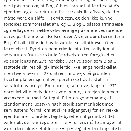
med påstand om, at B og C blev forbudt at færdes på A’s
ejendom, og at servitutten fra 1932 skulle aflyses, da der
måtte være en slåfejl i servitutten, og den ikke kunne
fortolkes som foreslået af B og C. B og C påstod frifindelse
og nedlagde en række selvstændige påstande vedrørende
deres påstående færdselsret over A’s ejendom, herunder at
B og C i alle tilfælde havde vundet servituthævd på en
færdselsret. Byretten bemærkede, at efter ordlyden af
servitutten fra 1932 skulle færdselsretten foregå ad et
vejspor langs nr. 27’s nordskel. Det vejspor, som B og C
støttede sin ret på, gik imidlertid ikke langs nordskellet,
men tværs over nr. 27 omtrent midtvejs på grunden,
hvorfor placeringen af vejsporet ikke havde støtte i
servituttens ordlyd. En placering af en vej langs nr. 27’s
nordskel ville endvidere savne mening, da ejendommene
grænsede ud mod Kattegat. Efter en gennemgang af
ejendommens udstykningshistorik sammenholdt med
servituttens formål om at sikre adgangsvej for en række
ejendomme i området, lagde byretten til grund, at det
vejforløb, der var reguleret i servitutten, måtte antages at
være den faktisk etablerede vej (E-vej), der løb langs de to