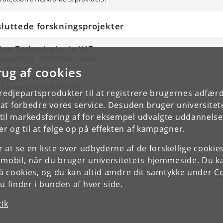
sluttede forskningsprojekter
ew Technologies in VAT
eporting, Collection and
uditing: Legal
rug af cookies
pportunities and
hallenges (VATTECH)
tredjepartsprodukter til at registrere brugernes adfæ
his project investigates the legal
e at forbedre vores service. Desuden bruger universitet
pportunities and challenges of the
il markedsføring af for eksempel udvalgte uddannelser e
se of technology-based tools in VAT
dministration.
r og til at følge op på effekten af kampagner.
or at se en liste over udbyderne af de forskellige cooki
 mobil, når du bruger universitetets hjemmeside. Du k
slå cookies, og du kan altid ændre dit samtykke under
Co
 finder i bunden af hver side.
tik