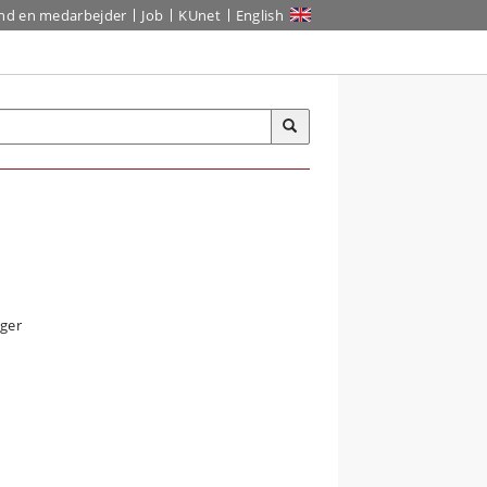
ind en medarbejder
Job
KUnet
English
ger