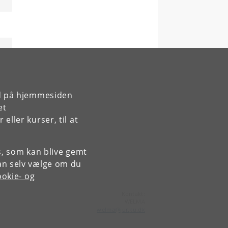
rd på hjemmesiden
et
ller kurser, til at
es, som kan blive gemt
an selv vælge om du
okie- og
Kontakt:
WELMA
welma
@
jur
.
ku
.
dk