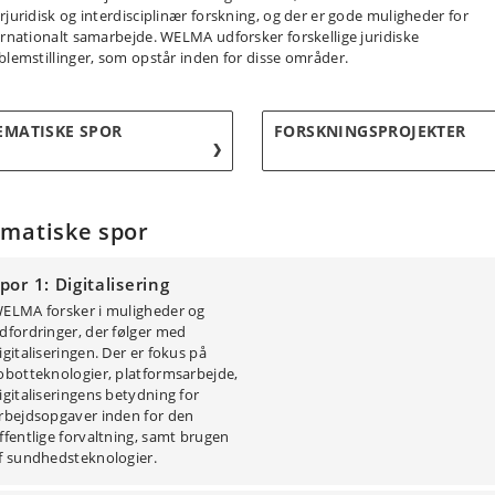
rjuridisk og interdisciplinær forskning, og der er gode muligheder for
ernationalt samarbejde. WELMA udforsker forskellige juridiske
blemstillinger, som opstår inden for disse områder.
EMATISKE SPOR
FORSKNINGSPROJEKTER
matiske spor
por 1: Digitalisering
ELMA forsker i muligheder og
dfordringer, der følger med
igitaliseringen. Der er fokus på
obotteknologier, platformsarbejde,
igitaliseringens betydning for
rbejdsopgaver inden for den
ffentlige forvaltning, samt brugen
f sundhedsteknologier.