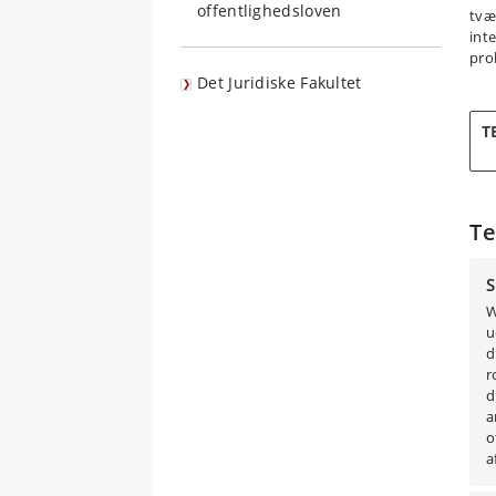
offentlighedsloven
tvæ
int
pro
Det Juridiske Fakultet
T
Te
S
W
u
d
r
d
a
o
a