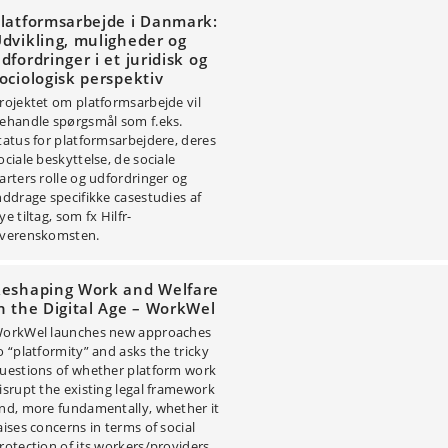
latformsarbejde i Danmark:
dvikling, muligheder og
dfordringer i et juridisk og
ociologisk perspektiv
rojektet om platformsarbejde vil
ehandle spørgsmål som f.eks.
tatus for platformsarbejdere, deres
ociale beskyttelse, de sociale
arters rolle og udfordringer og
nddrage specifikke casestudies af
ye tiltag, som fx Hilfr-
verenskomsten.
eshaping Work and Welfare
n the Digital Age – WorkWel
orkWel launches new approaches
o “platformity” and asks the tricky
uestions of whether platform work
isrupt the existing legal framework
nd, more fundamentally, whether it
aises concerns in terms of social
rotection of its workers/providers.