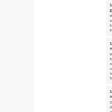
S
g
W
s
b
E
S
m
W
f
r
u
s
f
S
o
O
d
a