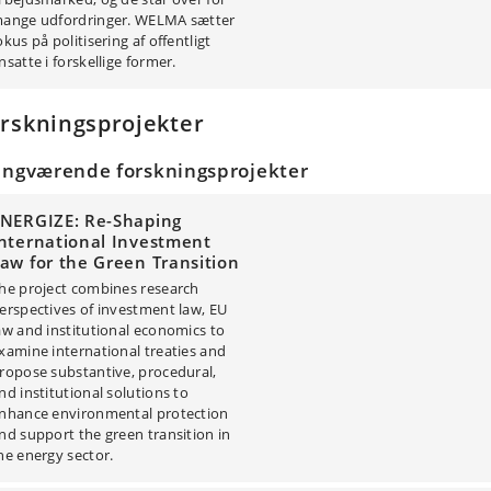
ange udfordringer. WELMA sætter
okus på politisering af offentligt
nsatte i forskellige former.
rskningsprojekter
angværende forskningsprojekter
NERGIZE: Re-Shaping
nternational Investment
aw for the Green Transition
he project combines research
erspectives of investment law, EU
aw and institutional economics to
xamine international treaties and
ropose substantive, procedural,
nd institutional solutions to
nhance environmental protection
nd support the green transition in
he energy sector.