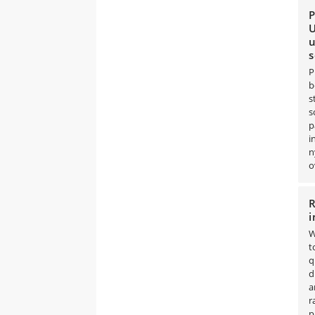
P
U
u
s
P
b
s
s
p
i
n
o
R
i
W
t
q
d
a
r
p