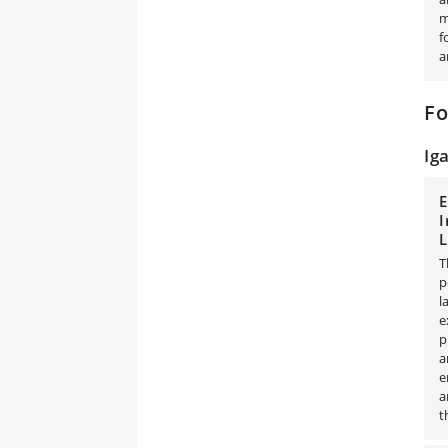
m
f
a
Fo
Ig
E
I
L
T
p
l
e
p
a
e
a
t