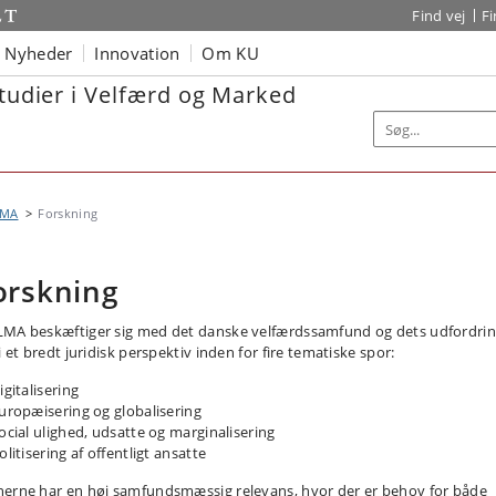
Find vej
F
Nyheder
Innovation
Om KU
Studier i Velfærd og Marked
LMA
Forskning
orskning
MA beskæftiger sig med det danske velfærdssamfund og dets udfordrin
i et bredt juridisk perspektiv inden for fire tematiske spor:
igitalisering
Europæisering og globalisering
Social ulighed, udsatte og marginalisering
olitisering af offentligt ansatte
erne har en høj samfundsmæssig relevans, hvor der er behov for både