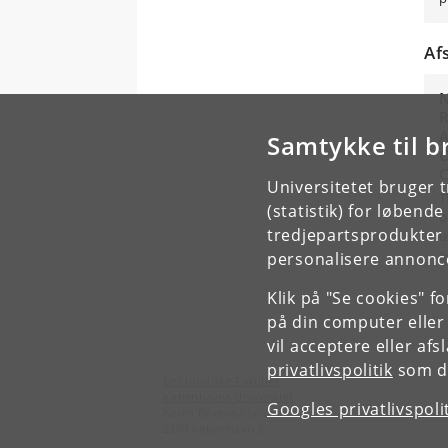
Af
N
R
A
Samtykke til b
O
C
Universitetet bruger 
T
(statistik) for løbend
o
tredjepartsprodukter t
u
a
personalisere annonce
Klik på "Se cookies" f
på din computer eller
vil acceptere eller af
privatlivspolitik
som du
Det Juridiske Fakultet
Københavns Universitet
Googles privatlivspoli
Karen Blixens Plads 16
2300 København S