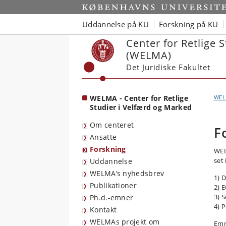
Start
Uddannelse på KU
Forskning på KU
Center for Retlige 
(WELMA)
Det Juridiske Fakultet
WELMA - Center for Retlige
WE
Studier i Velfærd og Marked
Om centeret
F
Ansatte
Forskning
WEL
set 
Uddannelse
WELMA’s nyhedsbrev
1) D
Publikationer
2) 
3) 
Ph.d.-emner
4) P
Kontakt
WELMAs projekt om
Emn