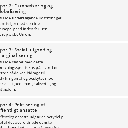
por 2: Europæisering og
lobalisering
ELMA undersøger de udfordringer,
om følger med den frie
evægelighed inden for Den
uropæiske Union.
por 3: Social ulighed og
arginalisering
ELMA sætter med dette
orskningsspor fokus på, hvordan
etten både kan bidrage til
dviklingen af og beskytte mod
ocial ulighed, marginalisering og
attigdom.
por 4: Politisering af
ffentligt ansatte
ffentligt ansatte udgør en betydelig
el af det overordnede danske
rbejdsmarked, og de står over for