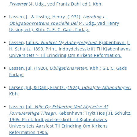
Privatret
(4. Udg., ved Frantz Dahl ed.). Kbh.
Lassen, J., & Ussing, Henry. (1931).
Lærebog i
Obligationsrettens specielle Del
(4. Udg., ved Henry
Ussing ed.). Kbh: G. E. C. Gads Forlag.
Lassen, Julius.
Nullitet Og Anfægtelighed
. Kjøbenhavn: J.
H. Schultz, 1899. Print. Indbydelsesskrift Til Kjøbenhavns
Universitets > Til Erindring Om Kirkens Reformation.
Lassen, Jul. (1920).
Obligationsretten
. Kbh.: G.E.C. Gads
Forlag.
Larsen, Jul, & Dahl, Frantz. (1924).
Udvalgte Afhandlinger.
Kbh.
Lassen, Jul.
Vilje Og Erklæring Ved Afgivelse Af
Formueretlige Tilsagn
. København: Trykt Hos J.H. Schultz,
1905. Print. Indbydelsesskrift Til Kjøbenhavns
Universitets Aarsfest Til Erindring Om Kirkens
Reformation 1905.