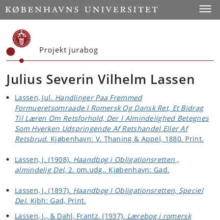
Start
Toggl
Projekt jurabog
Julius Severin Vilhelm Lassen
Lassen, Jul.
Handlinger Paa Fremmed
Formueretsomraade I Romersk Og Dansk Ret, Et Bidrag
Til Læren Om Retsforhold, Der I Almindelighed Betegnes
Som Hverken Udspringende Af Retshandel Eller Af
Retsbrud
. Kjøbenhavn: V. Thaning & Appel, 1880. Print.
Lassen, J. (1908).
Haandbog i Obligationsretten ,
almindelig Del
, 2. om.udg.. Kjøbenhavn: Gad.
Lassen, J. (1897).
Haandbog I Obligationsretten, Speciel
Del
. Kjbh: Gad, Print.
Lassen, J., & Dahl, Frantz. (1937).
Lærebog i romersk