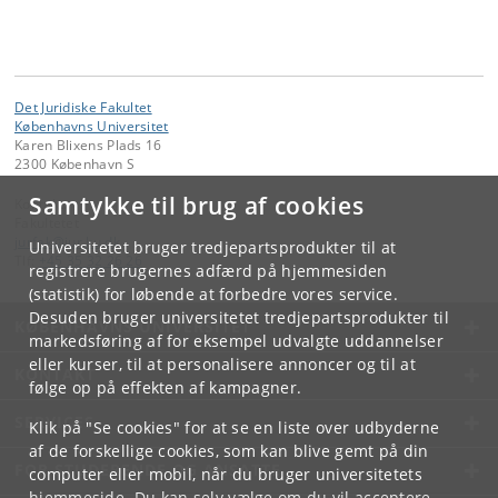
Det Juridiske Fakultet
Københavns Universitet
Karen Blixens Plads 16
2300 København S
Samtykke til brug af cookies
Kontakt:
Fakultetet
jurfak
@
jur
.
ku
.
dk
Universitetet bruger tredjepartsprodukter til at
Tlf:
+45 35 32 26 26
registrere brugernes adfærd på hjemmesiden
(statistik) for løbende at forbedre vores service.
Desuden bruger universitetet tredjepartsprodukter til
KØBENHAVNS UNIVERSITET
markedsføring af for eksempel udvalgte uddannelser
eller kurser, til at personalisere annoncer og til at
KONTAKT
følge op på effekten af kampagner.
SERVICES
Klik på "Se cookies" for at se en liste over udbyderne
af de forskellige cookies, som kan blive gemt på din
FOR STUDERENDE OG ANSATTE
computer eller mobil, når du bruger universitetets
hjemmeside. Du kan selv vælge om du vil acceptere