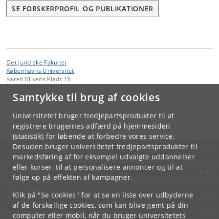
SE FORSKERPROFIL OG PUBLIKATIONER
Det Juridiske Fakultet
Københavns Universitet
Karen Blixens Plads 16
2300 København S
Samtykke til brug af cookies
Kontakt:
WELMA
Universitetet bruger tredjepartsprodukter til at
welma
@
jur
.
ku
.
dk
registrere brugernes adfærd på hjemmesiden
(statistik) for løbende at forbedre vores service.
Desuden bruger universitetet tredjepartsprodukter til
KØBENHAVNS UNIVERSITET
markedsføring af for eksempel udvalgte uddannelser
eller kurser, til at personalisere annoncer og til at
KONTAKT
følge op på effekten af kampagner.
SERVICES
Klik på "Se cookies" for at se en liste over udbyderne
af de forskellige cookies, som kan blive gemt på din
FOR STUDERENDE OG ANSATTE
computer eller mobil, når du bruger universitetets