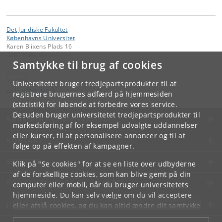
Det Juridiske Fakultet
Københavns Universitet
Karen Blixens Plads 16
2300 København S
Samtykke til brug af cookies
Kontakt:
WELMA
Universitetet bruger tredjepartsprodukter til at
welma
@
jur
.
ku
.
dk
registrere brugernes adfærd på hjemmesiden
(statistik) for løbende at forbedre vores service.
Desuden bruger universitetet tredjepartsprodukter til
KØBENHAVNS UNIVERSITET
markedsføring af for eksempel udvalgte uddannelser
eller kurser, til at personalisere annoncer og til at
KONTAKT
følge op på effekten af kampagner.
SERVICES
Klik på "Se cookies" for at se en liste over udbyderne
af de forskellige cookies, som kan blive gemt på din
FOR STUDERENDE OG ANSATTE
computer eller mobil, når du bruger universitetets
hjemmeside. Du kan selv vælge om du vil acceptere
JOB OG KARRIERE
eller afslå cookies, og du kan altid ændre dit samtykke
under
Cookie- og privatlivspolitik
som du finder i