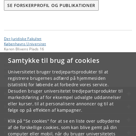
SE FORSKERPROFIL OG PUBLIKATIONER
Det Juridiske Fakultet
Københavns Universitet
Karen Blixens Plads 16
2300 København S
Samtykke til brug af cookies
Kontakt:
WELMA
Universitetet bruger tredjepartsprodukter til at
welma
@
jur
.
ku
.
dk
registrere brugernes adfærd på hjemmesiden
(statistik) for løbende at forbedre vores service.
Desuden bruger universitetet tredjepartsprodukter til
KØBENHAVNS UNIVERSITET
markedsføring af for eksempel udvalgte uddannelser
eller kurser, til at personalisere annoncer og til at
KONTAKT
følge op på effekten af kampagner.
SERVICES
Klik på "Se cookies" for at se en liste over udbyderne
af de forskellige cookies, som kan blive gemt på din
FOR STUDERENDE OG ANSATTE
computer eller mobil, når du bruger universitetets