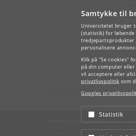
oph
Her
Samtykke til b
tid
har 
sel
Universitetet bruger 
høj
(statistik) for løbend
hvi
tredjepartsprodukter t
stu
nab
personalisere annonce
Læs
Klik på "Se cookies" f
på din computer eller
vil acceptere eller af
privatlivspolitik
som du
Det Juridiske Fakultet
Københavns Universitet
Googles privatlivspoli
Karen Blixens Plads 16
2300 København S
Statistik
Acceptér eller afslå
KØBENHAVNS UNIVERSITET
KO
Ledelse
Fin
Administration
Fin