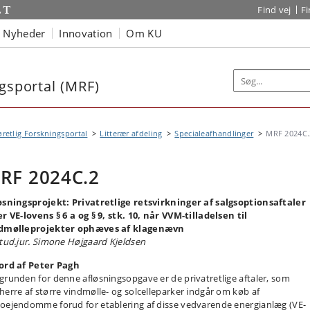
Find vej
F
Nyheder
Innovation
Om KU
ngsportal (MRF)
øretlig Forskningsportal
Litterær afdeling
Specialeafhandlinger
MRF 2024C.
RF 2024C.2
øsningsprojekt: Privatretlige retsvirkninger af salgsoptionsaftaler
er VE-lovens § 6 a og § 9, stk. 10, når VVM-tilladelsen til
dmølleprojekter ophæves af klagenævn
stud.jur. Simone Højgaard Kjeldsen
ord af Peter Pagh
grunden for denne afløsningsopgave er de privatretlige aftaler, som
herre af større vindmølle- og solcelleparker indgår om køb af
oejendomme forud for etablering af disse vedvarende energianlæg (VE-