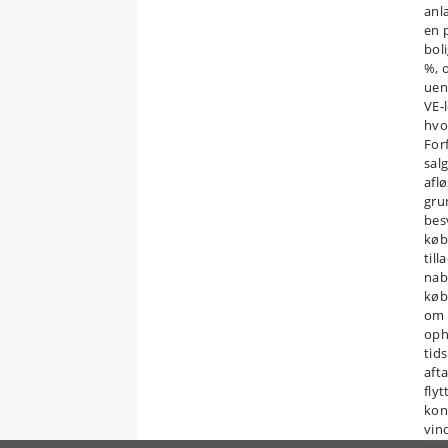
anlæ
en 
bol
%, o
uen
VE-l
hvo
Forf
sal
afl
gru
bes
køb
till
nab
købs
om 
oph
tid
aft
fly
kon
vin