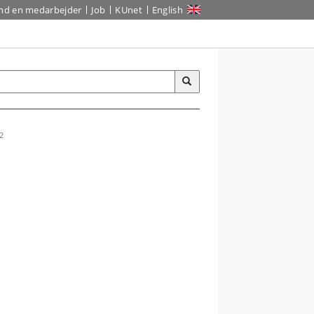
ind en medarbejder
Job
KUnet
English
2