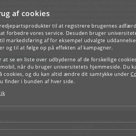
æver tilladelsen i mangel af sikre holdepunkter i aftalen for det modsatt
fra gælder dog to undtagelser, der knytter sig til de tilfælde, hvor naboe
rug af cookies
spunktet for ophævelsen af grundlaget for vindmølle- eller solcellepark i
indgået aftale om ny bolig. I den forbindelse peger analysen tillige på et
vstændigt problem, der i korthed er, at VE-lovens procedure ikke har tag
tredjepartsprodukter til at registrere brugernes adfæ
de for det tidsmæssige forløb i VVM-tilladelsen efter miljøvurderingslove
e at forbedre vores service. Desuden bruger universitet
lket formentlig kun kan løses ved ændringer af VE-loven. Denne
il markedsføring af for eksempel udvalgte uddannelser e
denterafhandling kan anbefales til alle, der rådgiver om overtagelse af
oejendomme ved etablering af større VE-anlæg.
r og til at følge op på effekten af kampagner.
 afløsningsprojektet her.
or at se en liste over udbyderne af de forskellige cooki
 mobil, når du bruger universitetets hjemmeside. Du k
slå cookies, og du kan altid ændre dit samtykke under
Co
 finder i bunden af hver side.
tik
NTAKT
FOR STUDERENDE OG
ANSATTE
d vej
KUnet
d en medarbejder