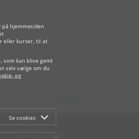
e.
n på
kke
et
rd på hjemmesiden
n,
et
ller kurser, til at
es, som kan blive gemt
an selv vælge om du
okie- og
Kontakt:
Fakultetet
jurfak
@
jur
.
ku
.
dk
Tlf:
+45 35 32 26 26
Se cookies
WEB
Om websitet
Cookies og privatlivspolitik