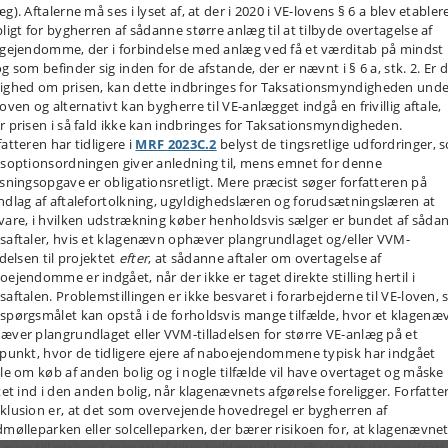
g). Aftalerne må ses i lyset af, at der i 2020 i VE-lovens § 6 a blev etabler
pligt for bygherren af sådanne større anlæg til at tilbyde overtagelse af
igejendomme, der i forbindelse med anlæg ved få et værditab på mindst 
g som befinder sig inden for de afstande, der er nævnt i § 6 a, stk. 2. Er 
ighed om prisen, kan dette indbringes for Taksationsmyndigheden unde
oven og alternativt kan bygherre til VE-anlægget indgå en frivillig aftale,
r prisen i så fald ikke kan indbringes for Taksationsmyndigheden.
atteren har tidligere i
MRF 2023C.2
belyst de tingsretlige udfordringer, 
gsoptionsordningen giver anledning til, mens emnet for denne
øsningsopgave er obligationsretligt. Mere præcist søger forfatteren på
ndlag af aftalefortolkning, ugyldighedslæren og forudsætningslæren at
vare, i hvilken udstrækning køber henholdsvis sælger er bundet af såda
saftaler, hvis et klagenævn ophæver plangrundlaget og/eller VVM-
adelsen til projektet
efter
, at sådanne aftaler om overtagelse af
oejendomme er indgået, når der ikke er taget direkte stilling hertil i
aftalen. Problemstillingen er ikke besvaret i forarbejderne til VE-loven, 
spørgsmålet kan opstå i de forholdsvis mange tilfælde, hvor et klagenæ
æver plangrundlaget eller VVM-tilladelsen for større VE-anlæg på et
spunkt, hvor de tidligere ejere af naboejendommene typisk har indgået
ale om køb af anden bolig og i nogle tilfælde vil have overtaget og måske
ttet ind i den anden bolig, når klagenævnets afgørelse foreligger. Forfatte
klusion er, at det som overvejende hovedregel er bygherren af
dmølleparken eller solcelleparken, der bærer risikoen for, at klagenævne