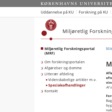
Start
Uddannelse på KU
Forskning på KU
Miljøretlig Forskni
Miljøretlig Forskningsportal
Milj
(MRF)
Om forskningsportalen
M
Afgørelser og domme
Afl
Litterær afdeling
eft
Videnskabelige artikler m.v.
vin
Specialeafhandlinger
Af 
Kontakt
For
Bag
byg
nab