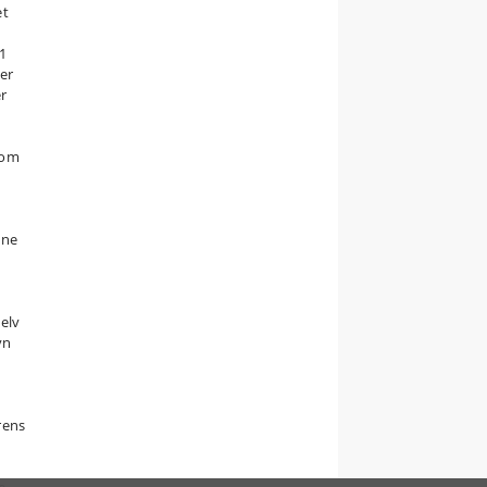
et
1
der
r
som
nne
selv
vn
rens
t