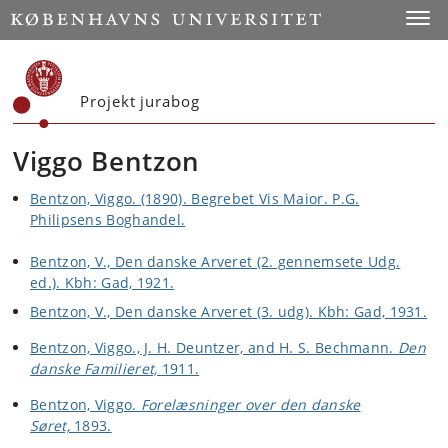
Start
Toggl
Projekt jurabog
Viggo Bentzon
Bentzon, Viggo. (1890). Begrebet Vis Maior. P.G.
Philipsens Boghandel.
Bentzon, V., Den danske Arveret (2. gennemsete Udg.
ed.). Kbh: Gad, 1921.
Bentzon, V., Den danske Arveret (3. udg). Kbh: Gad, 1931.
Bentzon, Viggo., J. H. Deuntzer, and H. S. Bechmann.
Den
danske Familieret,
1911.
Bentzon, Viggo.
Forelæsninger over den danske
Søret,
1893.