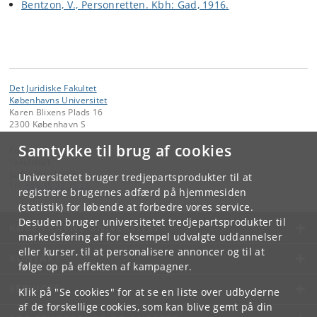
Bentzon, V., Personretten. Kbh: Gad, 1916.
Det Juridiske Fakultet
Københavns Universitet
Karen Blixens Plads 16
2300 København S
Samtykke til brug af cookies
Kontakt:
Fakultetet
jurfak
@
jur
.
ku
.
dk
Universitetet bruger tredjepartsprodukter til at
Tlf:
+45 35 32 26 26
registrere brugernes adfærd på hjemmesiden
(statistik) for løbende at forbedre vores service.
Desuden bruger universitetet tredjepartsprodukter til
KØBENHAVNS UNIVERSITET
markedsføring af for eksempel udvalgte uddannelser
eller kurser, til at personalisere annoncer og til at
KONTAKT
følge op på effekten af kampagner.
SERVICES
Klik på "Se cookies" for at se en liste over udbyderne
af de forskellige cookies, som kan blive gemt på din