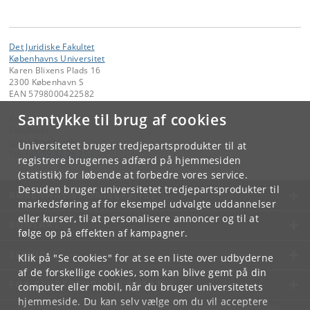
Det Juridiske Fakultet
Københavns Universitet
Karen Blixens Plads 16
2300 København S
EAN 5798000422582
Samtykke til brug af cookies
Kontakt:
Fakultetet
jurfak
@
jur
.
ku
.
dk
Universitetet bruger tredjepartsprodukter til at
Tlf:
+45 35 32 26 26
registrere brugernes adfærd på hjemmesiden
(statistik) for løbende at forbedre vores service.
Desuden bruger universitetet tredjepartsprodukter til
KØBENHAVNS UNIVERSITET
markedsføring af for eksempel udvalgte uddannelser
eller kurser, til at personalisere annoncer og til at
KONTAKT
følge op på effekten af kampagner.
SERVICES
Klik på "Se cookies" for at se en liste over udbyderne
af de forskellige cookies, som kan blive gemt på din
FOR STUDERENDE OG ANSATTE
computer eller mobil, når du bruger universitetets
hjemmeside. Du kan selv vælge om du vil acceptere