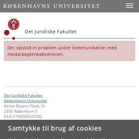
Start
Toggl
Det Juridiske Fakultet
Der opstod et problem under kommunikation med
medarbejderwebservicen.
Det Juridiske Fakultet
Københavns Universitet
Karen Blixens Plads 16
2300 København S
EAN 5798000422582
Samtykke til brug af cookies
Kontakt:
Fakultetet
jurfak
@
jur
.
ku
.
dk