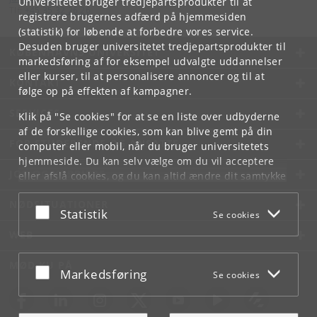
Universitetet bruger tredjepartsprodukter til at
Tlf:
+45 35 32 26 26
registrere brugernes adfærd på hjemmesiden
(statistik) for løbende at forbedre vores service.
Desuden bruger universitetet tredjepartsprodukter til
KØBENHAVNS UNIVERSITET
markedsføring af for eksempel udvalgte uddannelser
eller kurser, til at personalisere annoncer og til at
KONTAKT
følge op på effekten af kampagner.
SERVICES
Klik på "Se cookies" for at se en liste over udbyderne
af de forskellige cookies, som kan blive gemt på din
FOR STUDERENDE OG ANSATTE
computer eller mobil, når du bruger universitetets
hjemmeside. Du kan selv vælge om du vil acceptere
JOB OG KARRIERE
eller afslå cookies, og du kan altid ændre dit samtykke
under
Cookie- og privatlivspolitik
som du finder i
NØDSITUATIONER
bunden af hver side.
Acceptér eller afslå
Statistik
Se cookies
Googles privatlivspolitik
WEB
MØD KU PÅ
Acceptér eller afslå
Markedsføring
Se cookies