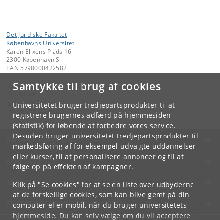
Det Juridiske Fakultet
Københavns Universitet
Karen Blixens Plads 16
2300 København S
EAN 5798000422582
Samtykke til brug af cookies
Kontakt:
Fakultetet
jurfak
@
jur
.
ku
.
dk
Universitetet bruger tredjepartsprodukter til at
Tlf:
+45 35 32 26 26
registrere brugernes adfærd på hjemmesiden
(statistik) for løbende at forbedre vores service.
Desuden bruger universitetet tredjepartsprodukter til
KØBENHAVNS UNIVERSITET
markedsføring af for eksempel udvalgte uddannelser
eller kurser, til at personalisere annoncer og til at
KONTAKT
følge op på effekten af kampagner.
SERVICES
Klik på "Se cookies" for at se en liste over udbyderne
af de forskellige cookies, som kan blive gemt på din
FOR STUDERENDE OG ANSATTE
computer eller mobil, når du bruger universitetets
hjemmeside. Du kan selv vælge om du vil acceptere