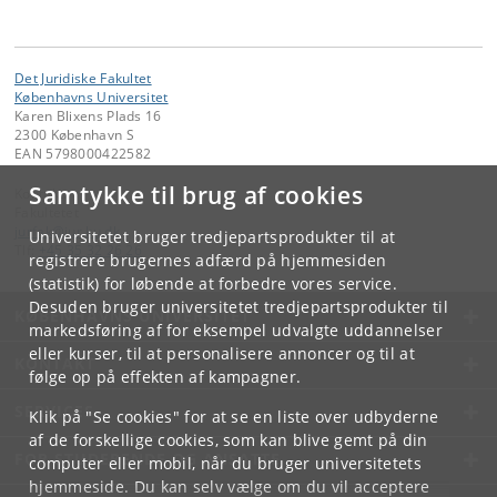
Det Juridiske Fakultet
Københavns Universitet
Karen Blixens Plads 16
2300 København S
EAN 5798000422582
Samtykke til brug af cookies
Kontakt:
Fakultetet
jurfak
@
jur
.
ku
.
dk
Universitetet bruger tredjepartsprodukter til at
Tlf:
+45 35 32 26 26
registrere brugernes adfærd på hjemmesiden
(statistik) for løbende at forbedre vores service.
Desuden bruger universitetet tredjepartsprodukter til
KØBENHAVNS UNIVERSITET
markedsføring af for eksempel udvalgte uddannelser
eller kurser, til at personalisere annoncer og til at
KONTAKT
følge op på effekten af kampagner.
SERVICES
Klik på "Se cookies" for at se en liste over udbyderne
af de forskellige cookies, som kan blive gemt på din
FOR STUDERENDE OG ANSATTE
computer eller mobil, når du bruger universitetets
hjemmeside. Du kan selv vælge om du vil acceptere