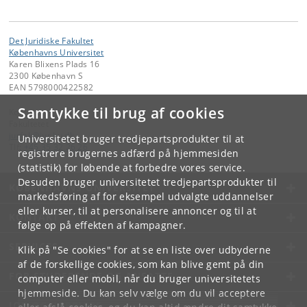
Det Juridiske Fakultet
Københavns Universitet
Karen Blixens Plads 16
2300 København S
EAN 5798000422582
Samtykke til brug af cookies
Kontakt:
Fakultetet
jurfak
@
jur
.
ku
.
dk
Universitetet bruger tredjepartsprodukter til at
Tlf:
+45 35 32 26 26
registrere brugernes adfærd på hjemmesiden
(statistik) for løbende at forbedre vores service.
Desuden bruger universitetet tredjepartsprodukter til
KØBENHAVNS UNIVERSITET
markedsføring af for eksempel udvalgte uddannelser
eller kurser, til at personalisere annoncer og til at
KONTAKT
følge op på effekten af kampagner.
SERVICES
Klik på "Se cookies" for at se en liste over udbyderne
af de forskellige cookies, som kan blive gemt på din
FOR STUDERENDE OG ANSATTE
computer eller mobil, når du bruger universitetets
hjemmeside. Du kan selv vælge om du vil acceptere
JOB OG KARRIERE