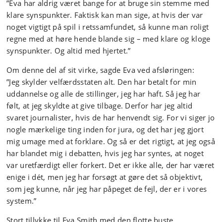
”Eva har aldrig været bange for at bruge sin stemme med
klare synspunkter. Faktisk kan man sige, at hvis der var
noget vigtigt på spil i retssamfundet, så kunne man roligt
regne med at høre hende blande sig – med klare og kloge
synspunkter. Og altid med hjertet.”
Om denne del af sit virke, sagde Eva ved afsløringen:
”Jeg skylder velfærdsstaten alt. Den har betalt for min
uddannelse og alle de stillinger, jeg har haft. Så jeg har
følt, at jeg skyldte at give tilbage. Derfor har jeg altid
svaret journalister, hvis de har henvendt sig. For vi siger jo
nogle mærkelige ting inden for jura, og det har jeg gjort
mig umage med at forklare. Og så er det rigtigt, at jeg også
har blandet mig i debatten, hvis jeg har syntes, at noget
var uretfærdigt eller forkert. Det er ikke alle, der har været
enige i dét, men jeg har forsøgt at gøre det så objektivt,
som jeg kunne, når jeg har påpeget de fejl, der er i vores
system.”
Stort tillykke til Eva Smith med den flotte buste.