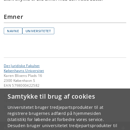
Emner
NAVNE
UNIVERSITETET
Det Juridiske Fakultet
Københavns Universitet
Karen Blixens Plads 16
2300 København S
EAN 5798000422582
Samtykke til brug af cookies
Kontakt:
Fakultetet
jurfak
@
jur
.
ku
.
dk
Universitetet bruger tredjepartsprodukter til at
Tlf:
+45 35 32 26 26
registrere brugernes adfærd på hjemmesiden
(statistik) for løbende at forbedre vores service.
Desuden bruger universitetet tredjepartsprodukter til
KØBENHAVNS UNIVERSITET