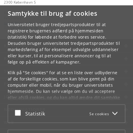
2300 København S
Samtykke til brug af cookies
Kontakt:
Fakultetet
jurfak
@
jur
.
ku
.
dk
Universitetet bruger tredjepartsprodukter til at
Tlf:
+45 35 32 26 26
registrere brugernes adfærd på hjemmesiden
(statistik) for løbende at forbedre vores service.
Desuden bruger universitetet tredjepartsprodukter til
KØBENHAVNS UNIVERSITET
markedsføring af for eksempel udvalgte uddannelser
eller kurser, til at personalisere annoncer og til at
KONTAKT
følge op på effekten af kampagner.
SERVICES
Klik på "Se cookies" for at se en liste over udbyderne
af de forskellige cookies, som kan blive gemt på din
FOR STUDERENDE OG ANSATTE
computer eller mobil, når du bruger universitetets
hjemmeside. Du kan selv vælge om du vil acceptere
JOB OG KARRIERE
eller afslå cookies, og du kan altid ændre dit samtykke
under
Cookie- og privatlivspolitik
som du finder i
NØDSITUATIONER
bunden af hver side.
Acceptér eller afslå
Statistik
Se cookies
Googles privatlivspolitik
WEB