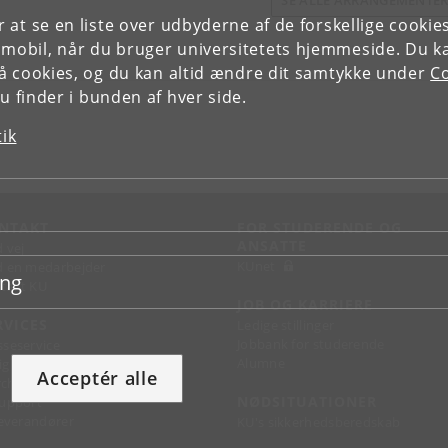
SE ALLE ARRANGEMENTE
or at se en liste over udbyderne af de forskellige cooki
 mobil, når du bruger universitetets hjemmeside. Du k
slå cookies, og du kan altid ændre dit samtykke under
Co
 finder i bunden af hver side.
tik
NTAKT
FOR STUDERENDE OG
ANSATTE
d vej
KUnet
d en medarbejder
ing
takt KU
JOB OG KARRIERE
RVICES
Ledige stillinger
Jobbank for studerende
sseservice
Alumne
ignguide
Acceptér alle
chandise
NØDSITUATIONER
support
 leverandører
KU's sikkerhedsberedskab