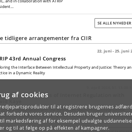
IL, and in collaboration with ATRIP
sident…
SE ALLE NYHEDE
le tidligere arrangementer fra CIIR
22. juni - 25. juni
RIP 43rd Annual Congress
loring the Interface Between Intellectual Property and Justice: Theory a
ctice in a Dynamic Reality
9. april 2024, kl. 13.00-
rug af cookies
IR lunch on the Risks of Internet Regulation with
vid Kaye
tredjepartsprodukter til at registrere brugernes adfæ
n us for a conversation with the former UN Special Rapporteur on the
e at forbedre vores service. Desuden bruger universitet
motion and protection of the right to freedom of opinion and expressio
il markedsføring af for eksempel udvalgte uddannelser e
r og til at følge op på effekten af kampagner.