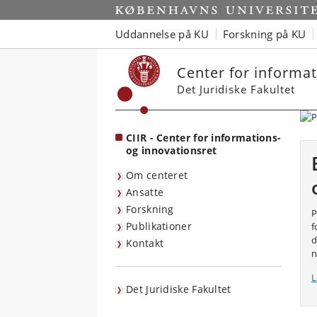
Start
Uddannelse på KU
Forskning på KU
Center for informat
Det Juridiske Fakultet
CIIR - Center for informations-
og innovationsret
Om centeret
Ansatte
Forskning
P
Publikationer
f
d
Kontakt
n
L
Det Juridiske Fakultet