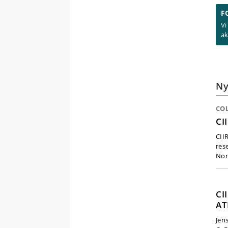
F
Vi
ak
Ny
CO
CI
CIIR
res
Nor
CI
AT
Jen