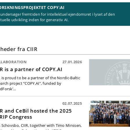
ORSKNINGSPROJEKTET COPY:AI
 undersøger fremtiden for intellektuel ejendomsret i lyset af den
tuelle udvikling inden for generativ AI.
heder fra CIIR
LLABORATION
27.01.2026
IR is a partner of COPY.AI
 is proud to be a partner of the Nordic-Baltic
earch project “COPY.AI”, funded by
dForsk’…
02.07.2025
IR and CeBil hosted the 2025
RIP Congress
s Schovsbo, CIIR, together with Timo Minssen,