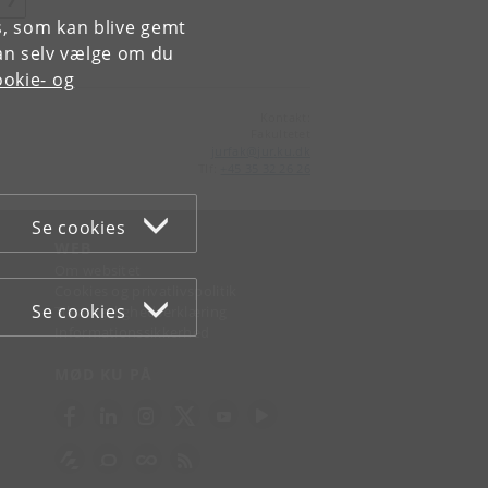
R
es, som kan blive gemt
an selv vælge om du
okie- og
Kontakt:
Fakultetet
jurfak
@
jur
.
ku
.
dk
Tlf:
+45 35 32 26 26
Se cookies
WEB
Om websitet
Cookies og privatlivspolitik
Se cookies
Tilgængelighedserklæring
Informationssikkerhed
MØD KU PÅ