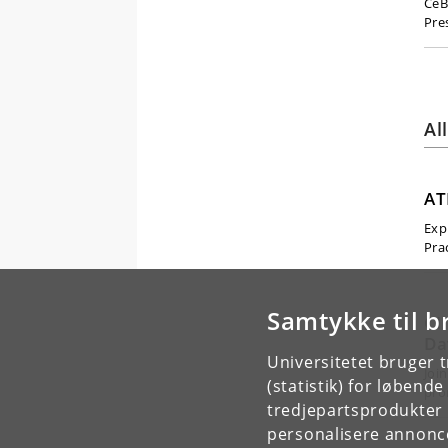
CeB
Pre
Al
AT
Exp
Pra
Samtykke til b
CI
Da
Universitetet bruger 
Joi
(statistik) for løbend
pro
tredjepartsprodukter t
personalisere annonce