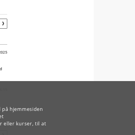
R
 2025
nd
14.15
rd på hjemmesiden
et
n
ller kurser, til at