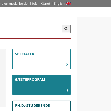
ind en medarbejder
Job
KUnet
English
SPECIALER
GÆSTEPROGRAM
PH.D.-STUDERENDE