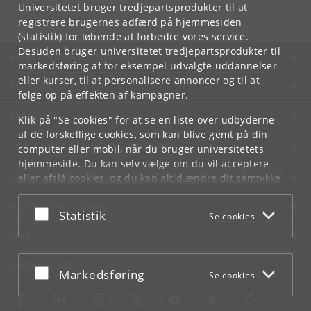
jurfak
@
jur
.
ku
.
dk
Universitetet bruger tredjepartsprodukter til at
Tlf:
+45 35 32 26 26
registrere brugernes adfærd på hjemmesiden
(statistik) for løbende at forbedre vores service.
Desuden bruger universitetet tredjepartsprodukter til
KØBENHAVNS UNIVERSITET
markedsføring af for eksempel udvalgte uddannelser
eller kurser, til at personalisere annoncer og til at
KONTAKT
følge op på effekten af kampagner.
SERVICES
Klik på "Se cookies" for at se en liste over udbyderne
af de forskellige cookies, som kan blive gemt på din
FOR STUDERENDE OG ANSATTE
computer eller mobil, når du bruger universitetets
hjemmeside. Du kan selv vælge om du vil acceptere
JOB OG KARRIERE
eller afslå cookies, og du kan altid ændre dit samtykke
under
Cookie- og privatlivspolitik
som du finder i
NØDSITUATIONER
bunden af hver side.
Acceptér eller afslå
Statistik
Se cookies
Googles privatlivspolitik
WEB
MØD KU PÅ
Acceptér eller afslå
Markedsføring
Se cookies