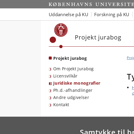
Start
Uddannelse på KU
Forskning på KU
Projekt jurabog
Projekt jurabog
Proj
Om Projekt Jurabog
T
Licensvilkår
Juridiske monografier
H
Ph.d.-afhandlinger
Andre udgivelser
Kontakt
Samtykke til b