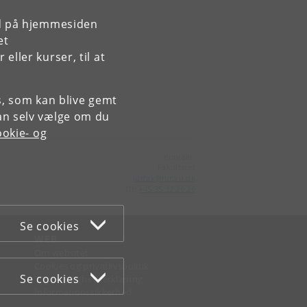
rd på hjemmesiden
et
ller kurser, til at
es, som kan blive gemt
an selv vælge om du
okie- og
Kontakt:
Fakultetet
jurfak
@
jur
.
ku
.
dk
Tlf:
+45 35 32 26 26
Se cookies
WEB
Om websitet
Cookies og privatlivspolitik
Se cookies
Tilgængelighedserklæring
Informationssikkerhed