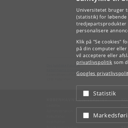
Universitetet bruger 
(statistik) for løbend
tredjepartsprodukter t
personalisere annonce
Klik på "Se cookies" f
på din computer eller
vil acceptere eller af
privatlivspolitik
som du
Det Juridiske Fakultet
Københavns Universitet
Googles privatlivspoli
Karen Blixens Plads 16
2300 København S
Statistik
Acceptér eller afslå
KØBENHAVNS UNIVERSITET
KO
Ledelse
Fin
Administration
Fin
Markedsfør
Acceptér eller afslå
Fakulteter
Kon
Institutter
Forskningscentre
SE