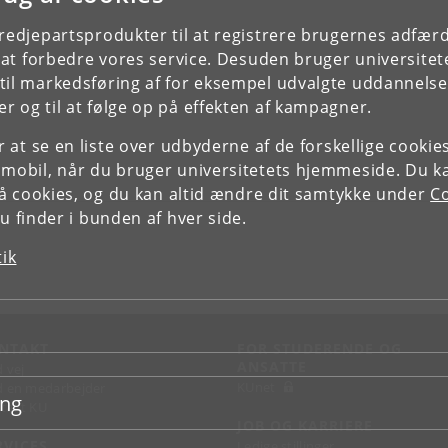
tredjepartsprodukter til at registrere brugernes adfæ
e at forbedre vores service. Desuden bruger universitet
il markedsføring af for eksempel udvalgte uddannelser e
r og til at følge op på effekten af kampagner.
or at se en liste over udbyderne af de forskellige cooki
 mobil, når du bruger universitetets hjemmeside. Du k
slå cookies, og du kan altid ændre dit samtykke under
Co
 finder i bunden af hver side.
tik
NTAKT
FOR STUDERENDE OG
ANSATTE
d vej
KUnet
d en medarbejder
ing
takt KU
JOB OG KARRIERE
RVICES
Ledige stillinger