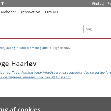
Find vej
F
Nyheder
Innovation
Om KU
ekt jurabog
Juridiske monografier
Tyge Haarløv
yge Haarløv
aarløv, Tyge.
Administrativ frihedsberøvelse indenfor den offentlige for
og beslægtede områder
. Kbh.: Socialt tidsskrift.
rug af cookies