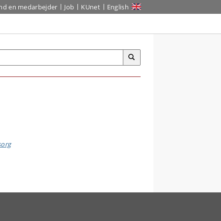
ind en medarbejder
Job
KUnet
English
sorg