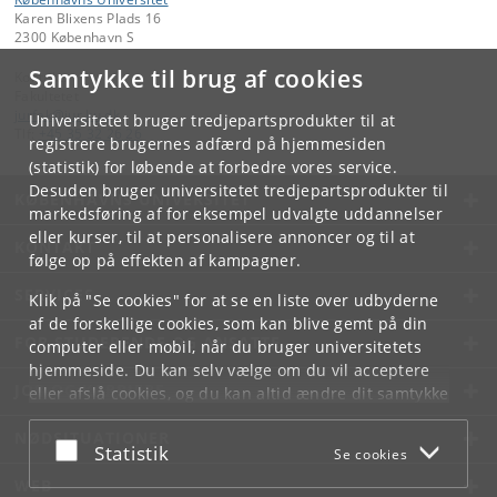
Karen Blixens Plads 16
2300 København S
Samtykke til brug af cookies
Kontakt:
Fakultetet
jurfak
@
jur
.
ku
.
dk
Universitetet bruger tredjepartsprodukter til at
Tlf:
+45 35 32 26 26
registrere brugernes adfærd på hjemmesiden
(statistik) for løbende at forbedre vores service.
Desuden bruger universitetet tredjepartsprodukter til
KØBENHAVNS UNIVERSITET
markedsføring af for eksempel udvalgte uddannelser
eller kurser, til at personalisere annoncer og til at
KONTAKT
følge op på effekten af kampagner.
SERVICES
Klik på "Se cookies" for at se en liste over udbyderne
af de forskellige cookies, som kan blive gemt på din
FOR STUDERENDE OG ANSATTE
computer eller mobil, når du bruger universitetets
hjemmeside. Du kan selv vælge om du vil acceptere
JOB OG KARRIERE
eller afslå cookies, og du kan altid ændre dit samtykke
under
Cookie- og privatlivspolitik
som du finder i
NØDSITUATIONER
bunden af hver side.
Acceptér eller afslå
Statistik
Se cookies
Googles privatlivspolitik
WEB