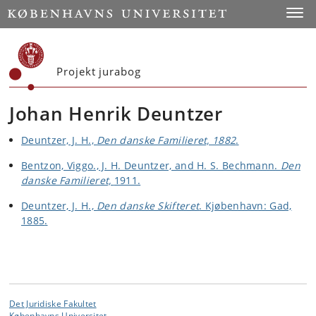
Start
Toggl
Projekt jurabog
Johan Henrik Deuntzer
Deuntzer, J. H.,
Den danske Familieret,
1882
.
Bentzon, Viggo., J. H. Deuntzer, and H. S. Bechmann.
Den
danske Familieret,
1911.
Deuntzer, J. H.,
Den danske Skifteret
. Kjøbenhavn: Gad,
1885
.
Det Juridiske Fakultet
Københavns Universitet