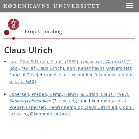
Start
Toggl
Projekt jurabog
Claus Ulrich
Iuul, Stig, & Ulrich, Claus. (1969).
Lov og ret i Danmark
(2.
udg., rev. af Claus Ulrich). Kbh: Københavns Universitets
Fond til Tilvejebringelse af Læremidler [i kommission hos
G. E. C. Gad]
Espersen, Preben, Kemp, Henrik, & Ulrich, Claus. (1987).
Skolestyrelsesloven
(3. rev. udg., med kommentarer af
Preben Espersen, Henrik Kemp og Claus Ulrich ed.). Kbh.:
Jurist- og Økonomforbundet.