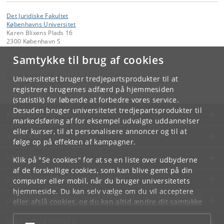
Det Juridiske Fakultet
Københavns Universitet
Karen Blixens Plads 16
2300 København S
Samtykke til brug af cookies
Kontakt:
Fakultetet
jurfak
@
jur
.
ku
.
dk
Universitetet bruger tredjepartsprodukter til at
Tlf:
+45 35 32 26 26
registrere brugernes adfærd på hjemmesiden
(statistik) for løbende at forbedre vores service.
Desuden bruger universitetet tredjepartsprodukter til
KØBENHAVNS UNIVERSITET
markedsføring af for eksempel udvalgte uddannelser
eller kurser, til at personalisere annoncer og til at
KONTAKT
følge op på effekten af kampagner.
SERVICES
Klik på "Se cookies" for at se en liste over udbyderne
af de forskellige cookies, som kan blive gemt på din
FOR STUDERENDE OG ANSATTE
computer eller mobil, når du bruger universitetets
hjemmeside. Du kan selv vælge om du vil acceptere
JOB OG KARRIERE
eller afslå cookies, og du kan altid ændre dit samtykke
under
Cookie- og privatlivspolitik
som du finder i
NØDSITUATIONER
bunden af hver side.