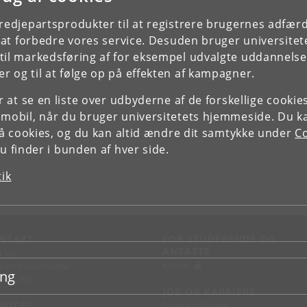
tredjepartsprodukter til at registrere brugernes adfæ
e at forbedre vores service. Desuden bruger universitet
il markedsføring af for eksempel udvalgte uddannelser e
r og til at følge op på effekten af kampagner.
or at se en liste over udbyderne af de forskellige cooki
 mobil, når du bruger universitetets hjemmeside. Du k
slå cookies, og du kan altid ændre dit samtykke under
Co
 finder i bunden af hver side.
tik
NTAKT
FOR STUDERENDE OG
ANSATTE
d vej
KUnet
d en medarbejder
ing
takt KU
JOB OG KARRIERE
RVICES
Ledige stillinger