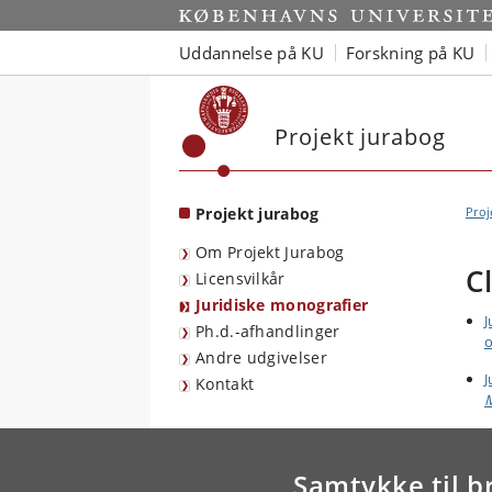
Start
Uddannelse på KU
Forskning på KU
Projekt jurabog
Projekt jurabog
Proj
Om Projekt Jurabog
C
Licensvilkår
Juridiske monografier
J
Ph.d.-afhandlinger
o
Andre udgivelser
J
Kontakt
Samtykke til b