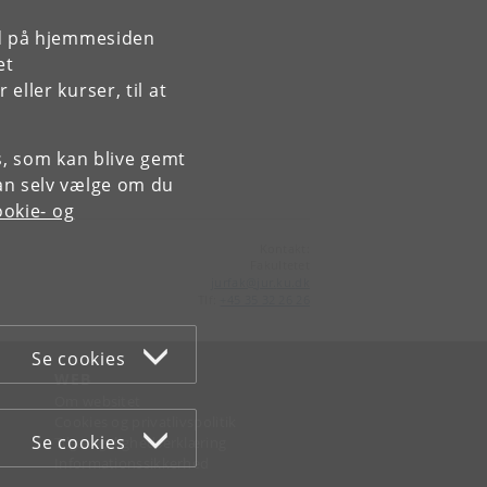
rd på hjemmesiden
et
ller kurser, til at
es, som kan blive gemt
an selv vælge om du
okie- og
Kontakt:
Fakultetet
jurfak
@
jur
.
ku
.
dk
Tlf:
+45 35 32 26 26
Se cookies
WEB
Om websitet
Cookies og privatlivspolitik
Se cookies
Tilgængelighedserklæring
Informationssikkerhed