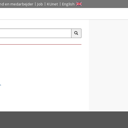
ind en medarbejder
Job
KUnet
English
.