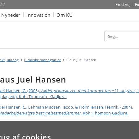
Find vej
F
Nyheder
Innovation
Om KU
ekt jurabog
Juridiske monografier
Claus Juel Hansen
laus Juel Hansen
uel Hansen, C. (2005).
Aktieoptionsloven med kommentarer
(1. udgave, 1
plag ed.). Kbh: Thomson - GadJura.
uel Hansen, C., Lehman Madsen, Jacob, & Holm Jensen, Henrik. (2004).
Medarbejdervalgte bestyrelsesmedlemmer
. Kbh: Thomson GadJura.
rug af cookies