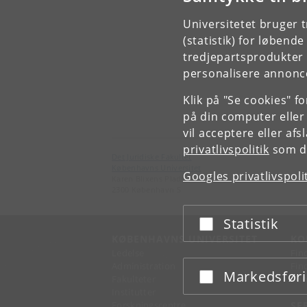
Universitetet bruger 
(statistik) for løbend
tredjepartsprodukter t
personalisere annonce
Klik på "Se cookies" f
på din computer eller
vil acceptere eller af
privatlivspolitik
som du
Det Juridiske Fakultet
Københavns Universitet
Googles privatlivspoli
Karen Blixens Plads 16
2300 København S
Statistik
Acceptér eller afslå
KØBENHAVNS UNIVERSITET
KO
Ledelse
Fin
Administration
Fin
Markedsfør
Acceptér eller afslå
Fakulteter
Kon
Institutter
Forskningscentre
SE