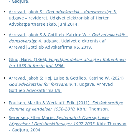
- GadJura.
Arrevad, Jakob S.:
God advokatskik – domsoversigt
, 3.
udgave – revideret. Udgivet elektronisk af Horten
Advokatpartnerselskab, juni 2014.
Arrevad, Jakob S & Gottlieb, Katrine W. :
God advokatskik –
domsoversigt
, 4. udgave. Udgivet elektronisk af
Arrevad|Gottlieb Advokatfirma I/S, 2019.
Glud, Hans. (1866).
Fogedkjendelser afsagte i København
fra 1838 til første juli 1866
.
Arrevad, Jakob S; Høj, Luise & Gottlieb, Katrine W. (2021).
God advokatskik for forsvarere
. 1. udgave. Arrevad
Gottlieb Advokatfirma I/S.
Poulsen, Martin & Werlauff, Erik. (2011).
Selskabsretlige
domme og kendelser 1950-2010
. Kbh.: Thomson.
Sørensen, Ellen Marie.
Systematisk Oversigt over
Afgørelser I Dødsboskiftesager 1997-2003
. Kbh: Thomson
- GadJura, 2004.