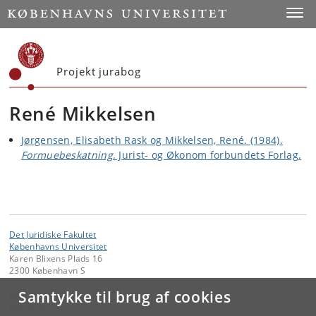
Start
Toggl
Projekt jurabog
René Mikkelsen
Jørgensen, Elisabeth Rask og Mikkelsen, René. (1984).
Formuebeskatning
. Jurist- og Økonom forbundets Forlag.
Det Juridiske Fakultet
Københavns Universitet
Karen Blixens Plads 16
2300 København S
Samtykke til brug af cookies
Kontakt:
Fakultetet