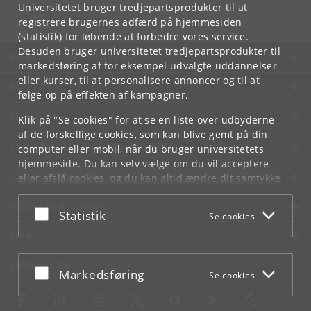
jurfak
@
jur
.
ku
.
dk
Universitetet bruger tredjepartsprodukter til at
Tlf:
+45 35 32 26 26
registrere brugernes adfærd på hjemmesiden
(statistik) for løbende at forbedre vores service.
Desuden bruger universitetet tredjepartsprodukter til
KØBENHAVNS UNIVERSITET
markedsføring af for eksempel udvalgte uddannelser
eller kurser, til at personalisere annoncer og til at
KONTAKT
følge op på effekten af kampagner.
SERVICES
Klik på "Se cookies" for at se en liste over udbyderne
af de forskellige cookies, som kan blive gemt på din
FOR STUDERENDE OG ANSATTE
computer eller mobil, når du bruger universitetets
hjemmeside. Du kan selv vælge om du vil acceptere
JOB OG KARRIERE
eller afslå cookies, og du kan altid ændre dit samtykke
under
Cookie- og privatlivspolitik
som du finder i
NØDSITUATIONER
bunden af hver side.
Acceptér eller afslå
Statistik
Se cookies
Googles privatlivspolitik
WEB
MØD KU PÅ
Acceptér eller afslå
Markedsføring
Se cookies