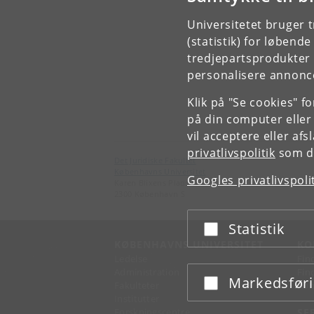
Universitetet bruger 
(statistik) for løbend
tredjepartsprodukter t
personalisere annonce
Klik på "Se cookies" f
på din computer eller
vil acceptere eller af
privatlivspolitik
som du
Det Juridiske Fakultet
Københavns Universitet
Googles privatlivspoli
Karen Blixens Plads 16
2300 København S
Statistik
Acceptér eller afslå
KØBENHAVNS UNIVERSITET
KO
Ledelse
Fin
Administration
Fin
Markedsfør
Acceptér eller afslå
Fakulteter
Kon
Institutter
Forskningscentre
SE