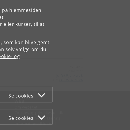
rd på hjemmesiden
et
ller kurser, til at
es, som kan blive gemt
an selv vælge om du
okie- og
Kontakt:
Fakultetet
jurfak
@
jur
.
ku
.
dk
Tlf:
+45 35 32 26 26
Se cookies
WEB
Om websitet
Cookies og privatlivspolitik
Se cookies
Tilgængelighedserklæring
Informationssikkerhed