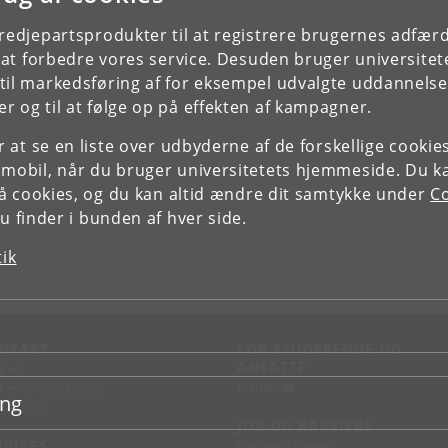
tredjepartsprodukter til at registrere brugernes adfæ
e at forbedre vores service. Desuden bruger universitet
il markedsføring af for eksempel udvalgte uddannelser e
r og til at følge op på effekten af kampagner.
or at se en liste over udbyderne af de forskellige cooki
 mobil, når du bruger universitetets hjemmeside. Du k
slå cookies, og du kan altid ændre dit samtykke under
Co
 finder i bunden af hver side.
tik
NTAKT
FOR STUDERENDE OG
ANSATTE
d vej
KUnet
d en medarbejder
ing
takt KU
JOB OG KARRIERE
RVICES
Ledige stillinger