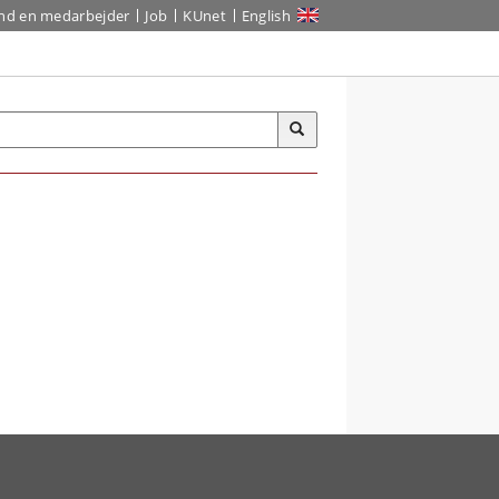
ind en medarbejder
Job
KUnet
English