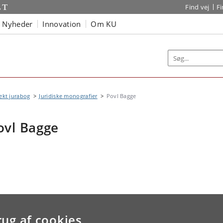
Find vej
F
Nyheder
Innovation
Om KU
ekt jurabog
Juridiske monografier
Povl Bagge
ovl Bagge
rug af cookies