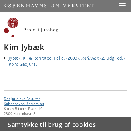
Start
Toggl
Projekt jurabog
Kim Jybæk
Jybæk, K., & Rohrsted, Palle. (2003).
Refusion
(2. udg. ed.).
Kbh: GadJura.
Det Juridiske Fakultet
Københavns Universitet
Karen Blixens Plads 16
2300 København S
Samtykke til brug af cookies
Kontakt:
Fakultetet