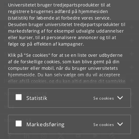
jurfak
@
jur
.
ku
.
dk
Universitetet bruger tredjepartsprodukter til at
Tlf:
+45 35 32 26 26
registrere brugernes adfærd på hjemmesiden
(statistik) for løbende at forbedre vores service.
Desuden bruger universitetet tredjepartsprodukter til
KØBENHAVNS UNIVERSITET
markedsføring af for eksempel udvalgte uddannelser
eller kurser, til at personalisere annoncer og til at
KONTAKT
følge op på effekten af kampagner.
SERVICES
Klik på "Se cookies" for at se en liste over udbyderne
af de forskellige cookies, som kan blive gemt på din
FOR STUDERENDE OG ANSATTE
computer eller mobil, når du bruger universitetets
hjemmeside. Du kan selv vælge om du vil acceptere
JOB OG KARRIERE
eller afslå cookies, og du kan altid ændre dit samtykke
under
Cookie- og privatlivspolitik
som du finder i
NØDSITUATIONER
bunden af hver side.
Acceptér eller afslå
Statistik
Se cookies
Googles privatlivspolitik
WEB
MØD KU PÅ
Acceptér eller afslå
Markedsføring
Se cookies