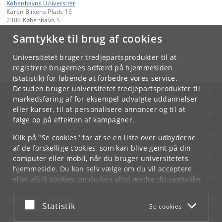
Københavns Universitet
Karen Blixens Plads 16
2300 København S
Samtykke til brug af cookies
Kontakt:
Fakultetet
jurfak
@
jur
.
ku
.
dk
Universitetet bruger tredjepartsprodukter til at
Tlf:
+45 35 32 26 26
registrere brugernes adfærd på hjemmesiden
(statistik) for løbende at forbedre vores service.
Desuden bruger universitetet tredjepartsprodukter til
KØBENHAVNS UNIVERSITET
markedsføring af for eksempel udvalgte uddannelser
eller kurser, til at personalisere annoncer og til at
KONTAKT
følge op på effekten af kampagner.
SERVICES
Klik på "Se cookies" for at se en liste over udbyderne
af de forskellige cookies, som kan blive gemt på din
FOR STUDERENDE OG ANSATTE
computer eller mobil, når du bruger universitetets
hjemmeside. Du kan selv vælge om du vil acceptere
JOB OG KARRIERE
eller afslå cookies, og du kan altid ændre dit samtykke
under
Cookie- og privatlivspolitik
som du finder i
NØDSITUATIONER
bunden af hver side.
Acceptér eller afslå
Statistik
Se cookies
Googles privatlivspolitik
WEB