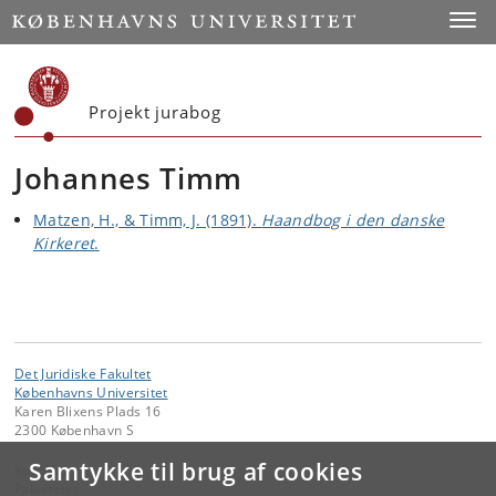
Start
Toggl
Projekt jurabog
Johannes Timm
Matzen, H., & Timm, J. (1891).
Haandbog i den danske
Kirkeret
.
Det Juridiske Fakultet
Københavns Universitet
Karen Blixens Plads 16
2300 København S
Samtykke til brug af cookies
Kontakt:
Fakultetet