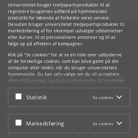
jurfak
@
jur
.
ku
.
dk
Universitetet bruger tredjepartsprodukter til at
Tlf:
+45 35 32 26 26
registrere brugernes adfærd på hjemmesiden
(statistik) for løbende at forbedre vores service.
Desuden bruger universitetet tredjepartsprodukter til
KØBENHAVNS UNIVERSITET
markedsføring af for eksempel udvalgte uddannelser
eller kurser, til at personalisere annoncer og til at
KONTAKT
følge op på effekten af kampagner.
SERVICES
Klik på "Se cookies" for at se en liste over udbyderne
af de forskellige cookies, som kan blive gemt på din
FOR STUDERENDE OG ANSATTE
computer eller mobil, når du bruger universitetets
hjemmeside. Du kan selv vælge om du vil acceptere
JOB OG KARRIERE
eller afslå cookies, og du kan altid ændre dit samtykke
under
Cookie- og privatlivspolitik
som du finder i
NØDSITUATIONER
bunden af hver side.
Acceptér eller afslå
Statistik
Se cookies
Googles privatlivspolitik
WEB
MØD KU PÅ
Acceptér eller afslå
Markedsføring
Se cookies