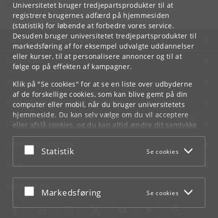
jurfak
@
jur
.
ku
.
dk
Universitetet bruger tredjepartsprodukter til at
Tlf:
+45 35 32 26 26
registrere brugernes adfærd på hjemmesiden
(statistik) for løbende at forbedre vores service.
Desuden bruger universitetet tredjepartsprodukter til
KØBENHAVNS UNIVERSITET
markedsføring af for eksempel udvalgte uddannelser
eller kurser, til at personalisere annoncer og til at
KONTAKT
følge op på effekten af kampagner.
SERVICES
Klik på "Se cookies" for at se en liste over udbyderne
af de forskellige cookies, som kan blive gemt på din
FOR STUDERENDE OG ANSATTE
computer eller mobil, når du bruger universitetets
hjemmeside. Du kan selv vælge om du vil acceptere
JOB OG KARRIERE
eller afslå cookies, og du kan altid ændre dit samtykke
under
Cookie- og privatlivspolitik
som du finder i
NØDSITUATIONER
bunden af hver side.
Acceptér eller afslå
Statistik
Se cookies
Googles privatlivspolitik
WEB
MØD KU PÅ
Acceptér eller afslå
Markedsføring
Se cookies