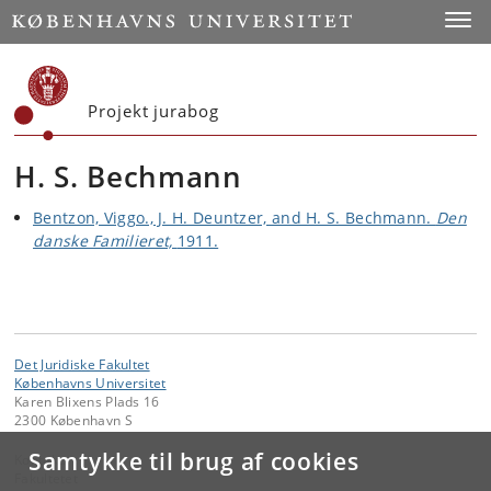
Start
Toggl
Projekt jurabog
H. S. Bechmann
Bentzon, Viggo., J. H. Deuntzer, and H. S. Bechmann.
Den
danske Familieret,
1911.
Det Juridiske Fakultet
Københavns Universitet
Karen Blixens Plads 16
2300 København S
Samtykke til brug af cookies
Kontakt:
Fakultetet