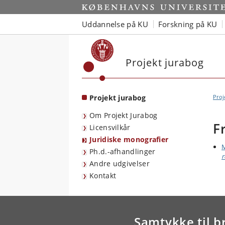
Start
Uddannelse på KU
Forskning på KU
Projekt jurabog
Projekt jurabog
Proj
Om Projekt Jurabog
F
Licensvilkår
Juridiske monografier
M
Ph.d.-afhandlinger
r
Andre udgivelser
Kontakt
Samtykke til b