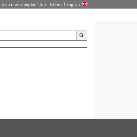
ind en medarbejder
Job
KUnet
English