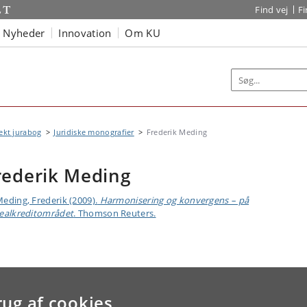
Find vej
F
Nyheder
Innovation
Om KU
ekt jurabog
Juridiske monografier
Frederik Meding
rederik Meding
eding, Frederik (2009).
Harmonisering og konvergens – på
ealkreditområdet
. Thomson Reuters.
rug af cookies