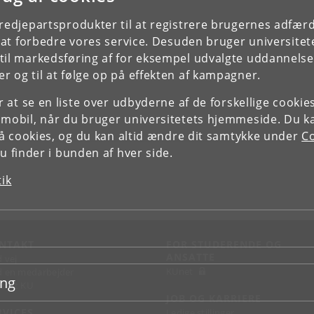
tredjepartsprodukter til at registrere brugernes adfæ
e at forbedre vores service. Desuden bruger universitet
il markedsføring af for eksempel udvalgte uddannelser e
r og til at følge op på effekten af kampagner.
or at se en liste over udbyderne af de forskellige cooki
 mobil, når du bruger universitetets hjemmeside. Du k
slå cookies, og du kan altid ændre dit samtykke under
Co
 finder i bunden af hver side.
tik
NTAKT
FOR STUDERENDE OG
ANSATTE
d vej
KUnet
d en medarbejder
ing
takt KU
JOB OG KARRIERE
RVICES
Ledige stillinger