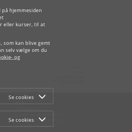
rd på hjemmesiden
et
ller kurser, til at
es, som kan blive gemt
an selv vælge om du
okie- og
Kontakt:
Fakultetet
jurfak
@
jur
.
ku
.
dk
Tlf:
+45 35 32 26 26
Se cookies
WEB
Om websitet
Cookies og privatlivspolitik
Se cookies
Tilgængelighedserklæring
Informationssikkerhed