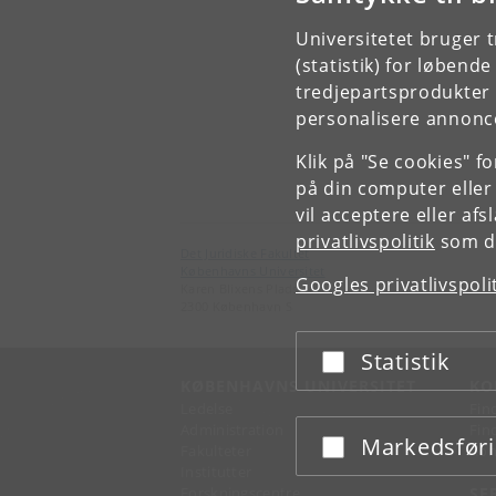
Universitetet bruger 
(statistik) for løbend
tredjepartsprodukter t
personalisere annonce
Klik på "Se cookies" f
på din computer eller
vil acceptere eller af
privatlivspolitik
som du
Det Juridiske Fakultet
Københavns Universitet
Googles privatlivspoli
Karen Blixens Plads 16
2300 København S
Statistik
Acceptér eller afslå
KØBENHAVNS UNIVERSITET
KO
Ledelse
Fin
Administration
Fin
Markedsfør
Acceptér eller afslå
Fakulteter
Kon
Institutter
Forskningscentre
SE