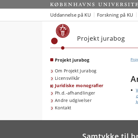
Start
Uddannelse på KU
Forskning på KU
Projekt jurabog
Projekt jurabog
Proj
Om Projekt Jurabog
A
Licensvilkår
Juridiske monografier
V
Ph.d.-afhandlinger
o
Andre udgivelser
J
Kontakt
Samtykke til b