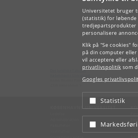
Universitetet bruger 
(statistik) for løbend
tredjepartsprodukter t
personalisere annonce
Klik på "Se cookies" f
på din computer eller
vil acceptere eller af
privatlivspolitik
som du
Det Juridiske Fakultet
Københavns Universitet
Googles privatlivspoli
Karen Blixens Plads 16
2300 København S
Statistik
Acceptér eller afslå
KØBENHAVNS UNIVERSITET
KO
Ledelse
Fin
Administration
Fin
Markedsfør
Acceptér eller afslå
Fakulteter
Kon
Institutter
Forskningscentre
SE