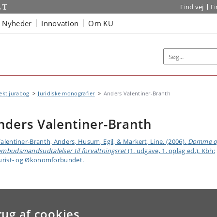
Find vej
F
Nyheder
Innovation
Om KU
ekt jurabog
Juridiske monografier
Anders Valentiner-Branth
nders Valentiner-Branth
alentiner-Branth, Anders, Husum, Egil, & Markert, Line. (2006).
Domme o
mbudsmandsudtalelser til forvaltningsret
(1. udgave, 1. oplag ed.). Kbh:
urist- og Økonomforbundet.
rug af cookies