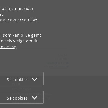
rd på hjemmesiden
et
ller kurser, til at
es, som kan blive gemt
an selv vælge om du
okie- og
Kontakt:
Fakultetet
jurfak
@
jur
.
ku
.
dk
Tlf:
+45 35 32 26 26
Se cookies
WEB
Om websitet
Cookies og privatlivspolitik
Se cookies
Tilgængelighedserklæring
Informationssikkerhed