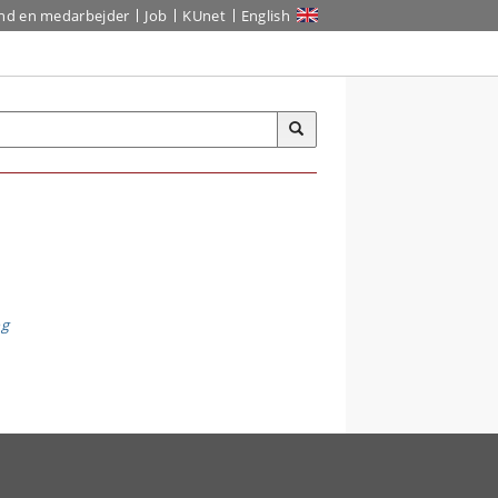
ind en medarbejder
Job
KUnet
English
g