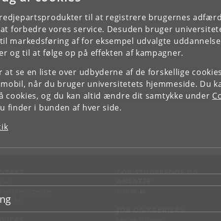
tredjepartsprodukter til at registrere brugernes adfæ
e at forbedre vores service. Desuden bruger universitet
il markedsføring af for eksempel udvalgte uddannelser e
r og til at følge op på effekten af kampagner.
or at se en liste over udbyderne af de forskellige cooki
 mobil, når du bruger universitetets hjemmeside. Du k
slå cookies, og du kan altid ændre dit samtykke under
Co
 finder i bunden af hver side.
tik
NTAKT
FOR STUDERENDE OG
ANSATTE
d vej
KUnet
d en medarbejder
ing
takt KU
JOB OG KARRIERE
RVICES
Ledige stillinger