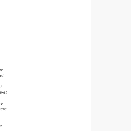
e
e
et
set
t
evet
se
mere
t
e