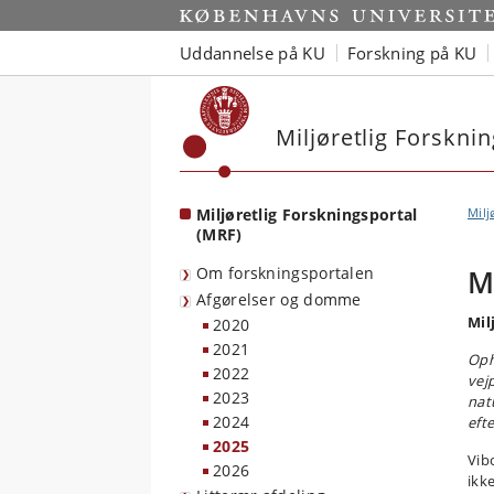
Start
Uddannelse på KU
Forskning på KU
Miljøretlig Forskni
Miljøretlig Forskningsportal
Milj
(MRF)
Om forskningsportalen
M
Afgørelser og domme
Mil
2020
2021
Oph
2022
vej
2023
nat
2024
efte
2025
Vib
2026
ikk