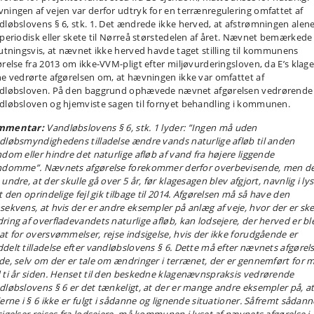
ningen af vejen var derfor udtryk for en terrænregulering omfattet af
dløbslovens § 6, stk. 1. Det ændrede ikke herved, at afstrømningen alen
 periodisk eller skete til Nørreå størstedelen af året. Nævnet bemærkede
lutningsvis, at nævnet ikke herved havde taget stilling til kommunens
ørelse fra 2013 om ikke-VVM-pligt efter miljøvurderingsloven, da E’s klag
ne vedrørte afgørelsen om, at hævningen ikke var omfattet af
dløbsloven. På den baggrund ophævede nævnet afgørelsen vedrørende
dløbsloven og hjemviste sagen til fornyet behandling i kommunen.
mmentar:
Vandløbslovens § 6, stk. 1 lyder: ”Ingen må uden
dløbsmyndighedens tilladelse ændre vands naturlige afløb til anden
ndom eller hindre det naturlige afløb af vand fra højere liggende
ndomme”. Nævnets afgørelse forekommer derfor overbevisende, men d
undre, at der skulle gå over 5 år, før klagesagen blev afgjort, navnlig i ly
t den oprindelige fejl gik tilbage til 2014. Afgørelsen må så have den
sekvens, at hvis der er andre eksempler på anlæg af veje, hvor der er ske
ring af overfladevandets naturlige afløb, kan lodsejere, der herved er bl
at for oversvømmelser, rejse indsigelse, hvis der ikke forudgående er
delt tilladelse efter vandløbslovens § 6. Dette må efter nævnets afgørel
de, selv om der er tale om ændringer i terrænet, der er gennemført for 
 ti år siden. Henset til den beskedne klagenævnspraksis vedrørende
dløbslovens § 6 er det tænkeligt, at der er mange andre eksempler på, a
lerne i § 6 ikke er fulgt i sådanne og lignende situationer. Såfremt sådann