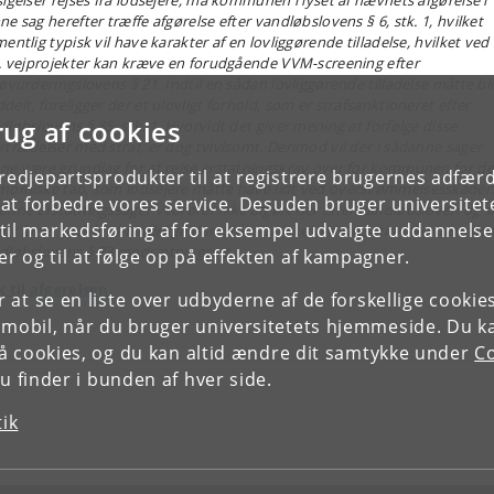
sigelser rejses fra lodsejere, må kommunen i lyset af nævnets afgørelse i
ne sag herefter træffe afgørelse efter vandløbslovens § 6, stk. 1, hvilket
entlig typisk vil have karakter af en lovliggørende tilladelse, hvilket ved
a. vejprojekter kan kræve en forudgående VVM-screening efter
jøvurderingslovens § 21. Indtil en sådan lovliggørende tilladelse måtte bl
delt, foreligger der et ulovligt forhold, som er strafsanktioneret efter
rug af cookies
dløbslovens § 85, stk. 1. Hvorvidt det giver mening at forfølge disse
rtrædelser med straf, er dog tvivlsomt. Derimod vil der i sådanne sager
ne være grundlag for at rejse erstatningskrav over for kommunen for de
tredjepartsprodukter til at registrere brugernes adfæ
nomiske tab, som lodsejere måtte have lidt ved oversvømmelsesskader
e at forbedre vores service. Desuden bruger universitet
anne erstatningssager vedrører ikke afgørelser efter vandløbsloven og s
il markedsføring af for eksempel udvalgte uddannelser e
for føres ved de almindelige domstole og ikke ved taksationskommission,
dløbslovens § 73 modsætningsvis.
r og til at følge op på effekten af kampagner.
k til afgørelsen.
or at se en liste over udbyderne af de forskellige cooki
 mobil, når du bruger universitetets hjemmeside. Du k
slå cookies, og du kan altid ændre dit samtykke under
Co
 finder i bunden af hver side.
tik