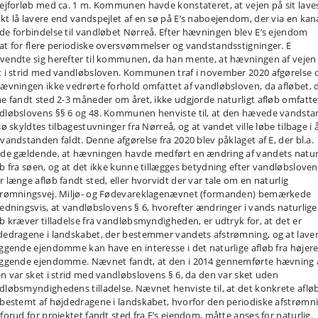
vejforløb med ca. 1 m. Kommunen havde konstateret, at vejen på sit lave
kt lå lavere end vandspejlet af en sø på E’s naboejendom, der via en kan
de forbindelse til vandløbet Nørreå. Efter hævningen blev E’s ejendom
at for flere periodiske oversvømmelser og vandstandsstigninger. E
vendte sig herefter til kommunen, da han mente, at hævningen af vejen
t i strid med vandløbsloven. Kommunen traf i november 2020 afgørelse 
hævningen ikke vedrørte forhold omfattet af vandløbsloven, da afløbet, 
ne fandt sted 2-3 måneder om året, ikke udgjorde naturligt afløb omfatte
dløbslovens §§ 6 og 48. Kommunen henviste til, at den hævede vandstan
sø skyldtes tilbagestuvninger fra Nørreå, og at vandet ville løbe tilbage i 
 vandstanden faldt. Denne afgørelse fra 2020 blev påklaget af E, der bl.a.
rde gældende, at hævningen havde medført en ændring af vandets natur
øb fra søen, og at det ikke kunne tillægges betydning efter vandløbsloven
r længe afløb fandt sted, eller hvorvidt der var tale om en naturlig
trømningsvej. Miljø- og Fødevareklagenævnet (formanden) bemærkede
ledningsvis, at vandløbslovens § 6, hvorefter ændringer i vands naturlige
øb kræver tilladelse fra vandløbsmyndigheden, er udtryk for, at det er
dedragene i landskabet, der bestemmer vandets afstrømning, og at lave
iggende ejendomme kan have en interesse i det naturlige afløb fra højer
iggende ejendomme. Nævnet fandt, at den i 2014 gennemførte hævning 
en var sket i strid med vandløbslovens § 6, da den var sket uden
dløbsmyndighedens tilladelse. Nævnet henviste til, at det konkrete aflø
 bestemt af højdedragene i landskabet, hvorfor den periodiske afstrømni
 forud for projektet fandt sted fra E’s ejendom, måtte anses for naturlig.