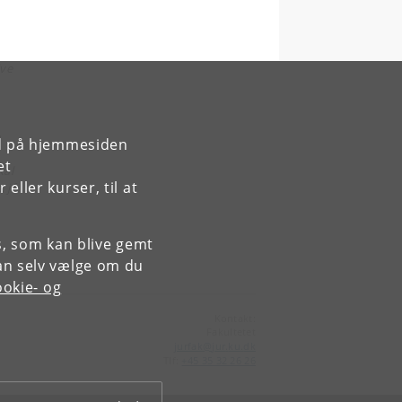
ive
rd på hjemmesiden
.
et
kal
ller kurser, til at
 jf.
es, som kan blive gemt
an selv vælge om du
okie- og
Kontakt:
Fakultetet
jurfak
@
jur
.
ku
.
dk
Tlf:
+45 35 32 26 26