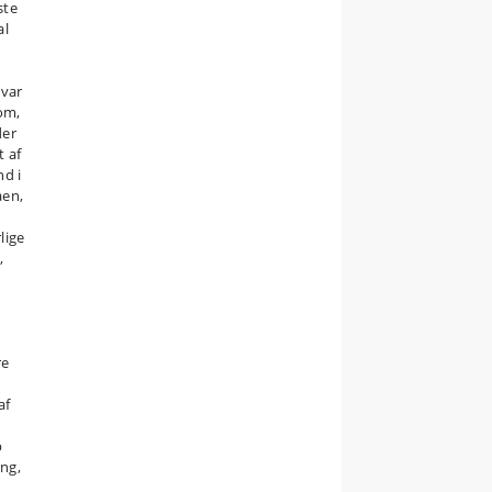
ste
al
 var
om,
der
t af
d i
åen,
lige
,
re
e
af
b
ng,