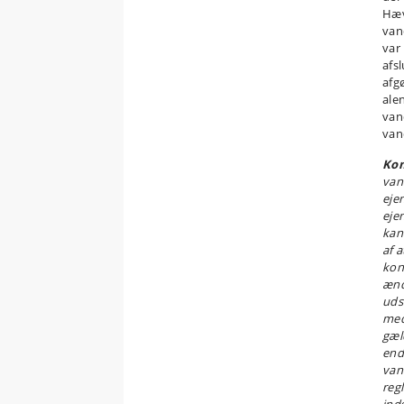
Hæv
van
var
afs
afg
ale
van
van
Ko
van
eje
eje
kan 
af a
kon
ænd
uds
med
gæl
end
van
reg