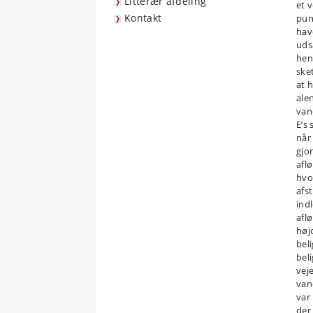
Litterær afdeling
et 
Kontakt
pun
hav
uds
hen
ske
at 
ale
van
E’s 
når
gjo
afl
hvo
afs
ind
afl
høj
bel
bel
vej
van
var
der