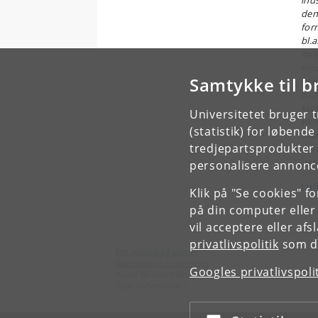
ind
den
form
bl.
mil
med
Samtykke til b
van
ove
kun
Universitetet bruger 
øko
(statistik) for løbend
Såd
tredjepartsprodukter t
der
van
personalisere annonce
Lin
Klik på "Se cookies" f
på din computer eller
vil acceptere eller af
privatlivspolitik
som du
Det Juridiske Fakultet
Københavns Universitet
Googles privatlivspoli
Karen Blixens Plads 16
2300 København S