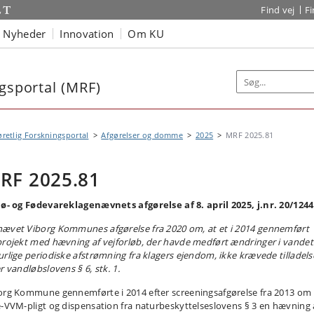
Find vej
F
Nyheder
Innovation
Om KU
ngsportal (MRF)
øretlig Forskningsportal
Afgørelser og domme
2025
MRF 2025.81
RF 2025.81
jø- og Fødevareklagenævnets afgørelse af 8. april 2025, j.nr. 20/124
ævet Viborg Kommunes afgørelse fra 2020 om, at et i 2014 gennemført
projekt med hævning af vejforløb, der havde medført ændringer i vandet
urlige periodiske afstrømning fra klagers ejendom, ikke krævede tilladels
r vandløbslovens § 6, stk. 1.
org Kommune gennemførte i 2014 efter screeningsafgørelse fra 2013 om
e-VVM-pligt og dispensation fra naturbeskyttelseslovens § 3 en hævning 