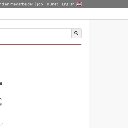
ind en medarbejder
Job
KUnet
English
40
s
e
af